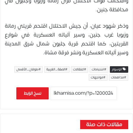
واقتحمت قوات الاحتلال قرى رمانة وزبوبا وجلبون في
محافظة جنين.
وذكر شهود عيان، أن جيش الاحتلال اقتحم قريتي رمانة
وزبوبا غرب جنين، وسير آلياته العسكرية في شوارع
القريتين، كما اقتحم قرية جلبون شمال شرق المدينة
وسير آلياته العسكرية ونشر فرقة مشاة.
الوسوم
#اشتباكات
#اعتقالات
#الضفة_الغربية
#طوفان_الأقصى
#مداهمات
#مواجهات
نسخ الرابط
مقالات ذات صلة