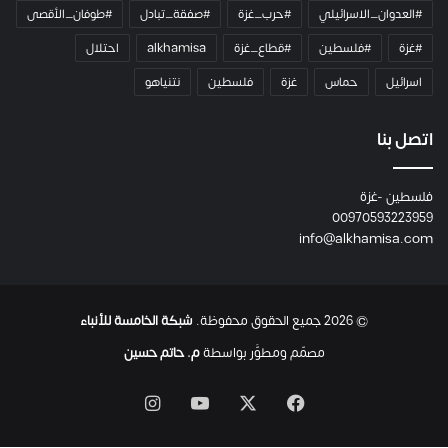
ا
#العدوان_الاسرائيلي
#حرب_غزة
#صفقة_تبادل
#طوفان_الأقصى
و
#غزة
#فلسطين
#قطاع_غزة
alkhamisa
احتلال
ه
م
اسرائيل
حماس
غزة
فلسطين
نتنياهو
و
م
ع
اتصل بنا
ا
ئ
فلسطين -غزة
ل
00970593223959
ت
info@alkhamisa.com
ه
ا
ح
ت
© 2026 جميع الحقوق محفوظة.
شبكة الخامسة للأنباء
ى
ل
مصمّم ومطوَّر بواسطة
م. حاتم حسين
ح
ظ
‫X
فيسبوك
‫YouTube
انستقرام
ة
ا