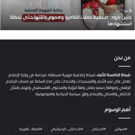
ر
و
منذ 5 أيام
حنين بارود..صحفية حملت الكاميرا وهموم عائلتها حتى لحظة
د
استشهادها
.
.
ص
ح
ف
ي
من نحن
ة
ح
م
شبكة الخامسة للأنباء
شبكة إعلامية مهنية مستقلة، مرخصة من وزارة الإعلام،
ل
تعمل على نشر الأخبار والمستجدات والاحداث على مدار الساعة عبر منصات الإعلام
ت
الرقمي وموقعاً رسميا يعمل وفقاً للرؤية والمحتوى الفلسطيني وتهتم بالشأن
ا
الداخلي والمحلي والإعلام وفق سياسة الحيادية والموضوعية.
ل
ك
أهم الوسوم
ا
م
ي
#اسرائيل
#الاحتلال
#الاحتلال_الإسرائيلي
#الضفة_الغربية
ر