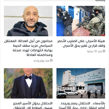
هيئة الأسرى: على الصليب الأحمر
محامون من أجل العدالة: المعتقل
وقف قرار بن غفير بحق الأسرى
السياسي مزيد سقف الحيط
يواجه انتهاكات تهدد صحته
منذ 19 ساعة
ومحاكمته العادلة
منذ يوم واحد
بالأسماء.. الاحتلال يصدر ويجدد
الاحتلال يحوّل الأسير المحرر
أوامر اعتقال إداري بحق 66 أسيرًا
عيسى البطاط إلى الاعتقال