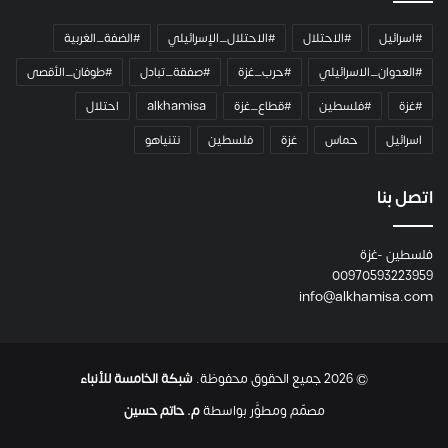
م
ي
#اسرائيل
#الاحتلال
#الاحتلال_الإسرائيلي
#الضفة_الغربية
ر
ا
#العدوان_الاسرائيلي
#حرب_غزة
#صفقة_تبادل
#طوفان_الأقصى
و
#غزة
#فلسطين
#قطاع_غزة
alkhamisa
احتلال
ه
م
اسرائيل
حماس
غزة
فلسطين
نتنياهو
و
م
ع
اتصل بنا
ا
ئ
فلسطين -غزة
ل
00970593223959
ت
info@alkhamisa.com
ه
ا
ح
ت
© 2026 جميع الحقوق محفوظة.
شبكة الخامسة للأنباء
ى
ل
مصمّم ومطوَّر بواسطة
م. حاتم حسين
ح
ظ