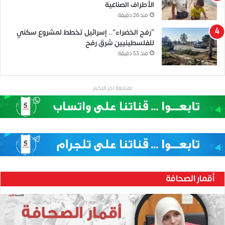
الأطراف الصناعية
منذ 26 دقيقة
“رفح الخضراء”.. إسرائيل تخطط لمشروع سكني
للفلسطينيين شرق رفح
منذ 53 دقيقة
لمتابعة اخر الاخبار
أقمار الصحافة
ح
ن
ي