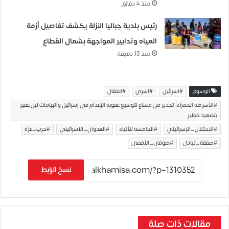
منذ 4 دقائق
رئيس بلدية جباليا النزلة يكشف تفاصيل أزمة
المياه وتدابير المواجهة بشمال القطاع
منذ 13 دقيقة
الوسوم
#اسرائيل
#اسرى
#اعتقال
#الأشرطة الحمراء: تحذير من مساعٍ لتوسيع عقوبة الإعدام في إسرائيل واتهامات لبن غفير
بتصعيد خطير
#الاحتلال_الإسرائيلي
#الخامسة للأنباء
#العدوان_الاسرائيلي
#حرب_غزة
#صفقة_تبادل
#طوفان_الأقصى
نسخ الرابط
مقالات ذات صلة