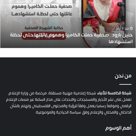
ن
ب
ا
ر
و
منذ 6 أيام
حنين بارود..صحفية حملت الكاميرا وهموم عائلتها حتى لحظة
د
استشهادها
.
.
ص
ح
ف
ي
من نحن
ة
ح
م
شبكة الخامسة للأنباء
شبكة إعلامية مهنية مستقلة، مرخصة من وزارة الإعلام،
ل
تعمل على نشر الأخبار والمستجدات والاحداث على مدار الساعة عبر منصات الإعلام
ت
الرقمي وموقعاً رسميا يعمل وفقاً للرؤية والمحتوى الفلسطيني وتهتم بالشأن
ا
الداخلي والمحلي والإعلام وفق سياسة الحيادية والموضوعية.
ل
ك
أهم الوسوم
ا