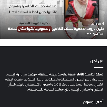
ن
ب
ا
ر
و
منذ 5 أيام
حنين بارود..صحفية حملت الكاميرا وهموم عائلتها حتى لحظة
د
استشهادها
.
.
ص
ح
ف
ي
من نحن
ة
ح
م
شبكة الخامسة للأنباء
شبكة إعلامية مهنية مستقلة، مرخصة من وزارة الإعلام،
ل
تعمل على نشر الأخبار والمستجدات والاحداث على مدار الساعة عبر منصات الإعلام
ت
الرقمي وموقعاً رسميا يعمل وفقاً للرؤية والمحتوى الفلسطيني وتهتم بالشأن
ا
الداخلي والمحلي والإعلام وفق سياسة الحيادية والموضوعية.
ل
ك
أهم الوسوم
ا