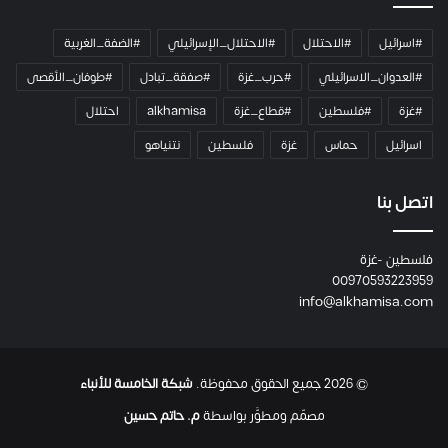
م
ي
#اسرائيل
#الاحتلال
#الاحتلال_الإسرائيلي
#الضفة_الغربية
ر
ا
#العدوان_الاسرائيلي
#حرب_غزة
#صفقة_تبادل
#طوفان_الأقصى
و
#غزة
#فلسطين
#قطاع_غزة
alkhamisa
احتلال
ه
م
اسرائيل
حماس
غزة
فلسطين
نتنياهو
و
م
ع
اتصل بنا
ا
ئ
فلسطين -غزة
ل
00970593223959
ت
info@alkhamisa.com
ه
ا
ح
ت
© 2026 جميع الحقوق محفوظة.
شبكة الخامسة للأنباء
ى
ل
مصمّم ومطوَّر بواسطة
م. حاتم حسين
ح