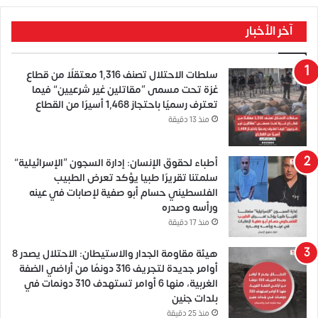
آخر الأخبار
سلطات الاحتلال تصنف 1,316 معتقلًا من قطاع
غزة تحت مسمى “مقاتلين غير شرعيين” فيما
تعترف رسميًا باحتجاز 1,468 أسيرًا من القطاع
منذ 13 دقيقة
أطباء لحقوق الإنسان: إدارة السجون “الإسرائيلية”
سلمتنا تقريرًا طبيا يؤكد تعرض الطبيب
الفلسطيني حسام أبو صفية لإصابات في عينه
ورأسه وصدره
منذ 17 دقيقة
هيئة مقاومة الجدار والاستيطان: الاحتلال يصدر 8
أوامر جديدة لتجريف 316 دونمًا من أراضي الضفة
الغربية، منها 6 أوامر تستهدف 310 دونمات في
بلدات جنين
منذ 25 دقيقة