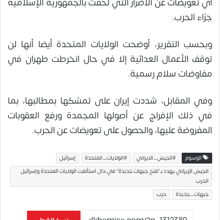
أي تعويضات عن الأضرار التي لحقت بالجمهورية الإسلامية
جرّاء الحرب.
وبحسب التقرير، أوضحت الولايات المتحدة أيضا أنها لن
توقف الأعمال العدائية إلا في حال انخرطت طهران في
مفاوضات سلام رسمية.
وفي المقابل، شددت إيران على تمسّكها بمطالبها، بما
في ذلك الإفراج عن أصولها المجمدة ورفع العقوبات
المفروضة عليها، والحصول على تعويضات عن الحرب.
الوسوم
#الجيش_الايراني
#الولايات_المتحدة
إسرائيل
الجيش الإيراني يهدد بـ"فتح جبهات جديدة" في حال استأنفت الولايات المتحدة وإسرائيل
الحرب
جبهات_جديدة
حرب