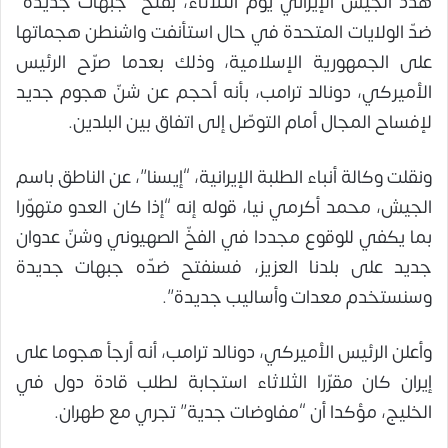
هدّد الجيش الإيراني يوم الثلاثاء، بفتح “جبهات جديدة”
ضدّ الولايات المتحدة في حال استأنفت واشنطن هجماتها
على الجمهورية الإسلامية، وذلك بعدما صرّح الرئيس
الأميركي، دونالد ترامب، بأنه أحجم عن شنّ هجوم جديد
لإفساح المجال أمام التوصّل إلى اتفاق بين البلدين.
ونقلت وكالة أنباء الطلبة الإيرانية، “إيسنا”، عن الناطق باسم
الجيش، محمد أكرمي نيا، قوله إنه “إذا كان العدو متهوّرا
بما يكفي للوقوع مجددا في الفخّ الصهيوني وشنّ عدوان
جديد على بلدنا العزيز، فسنفتح ضدّه جبهات جديدة
وسنستخدم معدات وأساليب جديدة”.
وأعلن الرئيس الأميركي، دونالد ترامب، أنه أرجأ هجوما على
إيران كان مقرّرا الثلاثاء استجابة لطلب قادة دول في
الخليج، مؤكدا أن “مفاوضات جدية” تجري مع طهران.