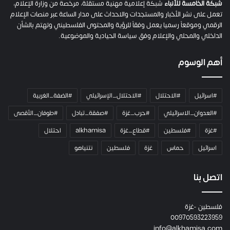
م
شبكة الخامسة للأنباء
شبكة إعلامية مهنية مستقلة، مرخصة من وزارة الإعلام،
ل
تعمل على نشر الأخبار والمستجدات والاحداث على مدار الساعة عبر منصات الإعلام
ت
الرقمي وموقعاً رسميا يعمل وفقاً للرؤية والمحتوى الفلسطيني وتهتم بالشأن
ا
الداخلي والمحلي والإعلام وفق سياسة الحيادية والموضوعية.
ل
ك
أهم الوسوم
ا
م
ي
#اسرائيل
#الاحتلال
#الاحتلال_الإسرائيلي
#الضفة_الغربية
ر
ا
#العدوان_الاسرائيلي
#حرب_غزة
#صفقة_تبادل
#طوفان_الأقصى
و
#غزة
#فلسطين
#قطاع_غزة
alkhamisa
احتلال
ه
م
اسرائيل
حماس
غزة
فلسطين
نتنياهو
و
م
ع
اتصل بنا
ا
ئ
فلسطين -غزة
ل
00970593223959
ت
info@alkhamisa.com
ه