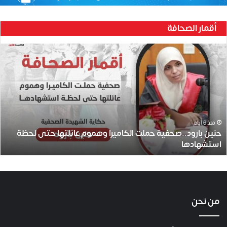
أقمار الصحافة
ح
ن
ي
ن
ب
ا
ر
و
منذ 6 أيام
حنين بارود..صحفية حملت الكاميرا وهموم عائلتها حتى لحظة
د
استشهادها
.
.
ص
ح
ف
ي
من نحن
ة
ح