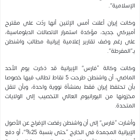
الإسلامية”.
وكانت إيران أعلنت أمس الإثنين أنها ردّت على مقترح
أميركي جديد، مؤكدة استمرار الاتصالات الدبلوماسية،
على رغم وصْف تقارير إعلامية إيرانية مطالبَ واشنطن
بـ”المفرطة”.
وكانت وكالة “فارس” الإيرانية قد ذكرت يوم الأحد
الماضي، أن واشنطن طرحت 5 نقاط تطالب فيها خصوصا
بأن تحتفظ إيران فقط بمنشأة نووية واحدة، وبأن تنقل
مخزونها من اليورانيوم العالي التخصيب إلى الولايات
المتحدة.
وأشارت “فارس” إلى أن واشنطن رفضت الإفراج عن الأصول
الإيرانية المجمدة في الخارج “حتى بنسبة 25%”، أو دفع