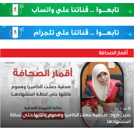
أقمار الصحافة
ح
ن
ي
ن
ب
ا
ر
و
منذ 4 أيام
حنين بارود..صحفية حملت الكاميرا وهموم عائلتها حتى لحظة
د
استشهادها
.
.