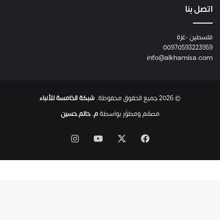
ع
اتصل بنا
ا
ئ
فلسطين -غزة
ل
00970593223959
ت
info@alkhamisa.com
ه
ا
ح
ت
© 2026 جميع الحقوق محفوظة.
شبكة الخامسة للأنباء
ى
ل
مصمّم ومطوَّر بواسطة
م. حاتم حسين
ح
ظ
‫X
فيسبوك
‫YouTube
انستقرام
ة
ا
س
ت
ش
ه
ا
د