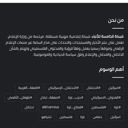
ص
ح
ف
ي
من نحن
ة
ح
م
شبكة الخامسة للأنباء
شبكة إعلامية مهنية مستقلة، مرخصة من وزارة الإعلام،
ل
تعمل على نشر الأخبار والمستجدات والاحداث على مدار الساعة عبر منصات الإعلام
ت
الرقمي وموقعاً رسميا يعمل وفقاً للرؤية والمحتوى الفلسطيني وتهتم بالشأن
ا
الداخلي والمحلي والإعلام وفق سياسة الحيادية والموضوعية.
ل
ك
أهم الوسوم
ا
م
ي
#اسرائيل
#الاحتلال
#الاحتلال_الإسرائيلي
#الضفة_الغربية
ر
ا
#العدوان_الاسرائيلي
#حرب_غزة
#صفقة_تبادل
#طوفان_الأقصى
و
#غزة
#فلسطين
#قطاع_غزة
alkhamisa
احتلال
ه
م
اسرائيل
حماس
غزة
فلسطين
نتنياهو
و
م