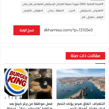
#الصحة اللبنانية: 2846 شهيداً حصيلة العدوان الإسرائيلي المتواصل على لبنان
#العدوان_الاسرائيلي
#حرب
#صفقة_تبادل
#طوفان_الأقصى
#وقف_اطلاق_النار
نسخ الرابط
مقالات ذات صلة
التلغراف: اتفاق هرمز يؤكد انتصار
فصل موظفة من برغر كينغ بعد
إيران وفشل أهداف الحرب
هتافها “فلسطين حرة”.. وحملة