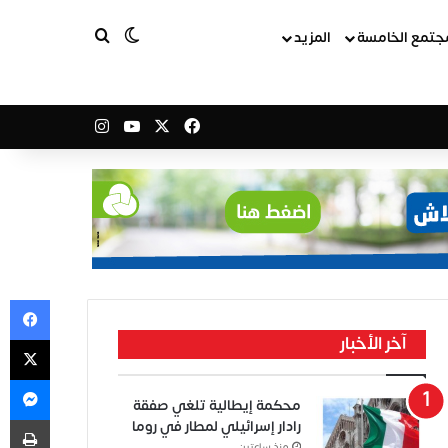
بحث عن
الوضع المظلم
جتمع الخامسة
المزيد
‫X
فيسبوك
‫YouTube
انستقرام
في
‫X
آخر الأخبار
ما
محكمة إيطالية تلغي صفقة
طب
رادار إسرائيلي لمطار في روما