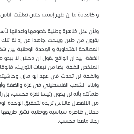
و كالعادة ما إن ظهر إسمه حتى تعلقت الناس بح
ولأن لكل ظاهرة وطنية خصومها واعدائها لأسبا
بقرون من طين ويبحث جاهدا عن إدانة تلك ا
المصالحة الفتحاوية و الوحدة الوطنية بين
الضفة، بيد ان الواقع يقول ان دحلان لا يبد
الملخص للضفة ايضا من تبعات التوريث، فالوقا
والضفة لن تحدث في عهد ابو مازن وحاشيته
وابناء الشعب الفلسطيني في غزة والضفة وأ
طمأنته بأنه لن يكون رئيسا لغزة فحسب، بل رئ
من الانفصال فالناس تريده لتحقيق الوحدة ا
دحلان ظاهرة سياسية ووطنية تشق طريقها نح
رجلا منقذا فحسب.