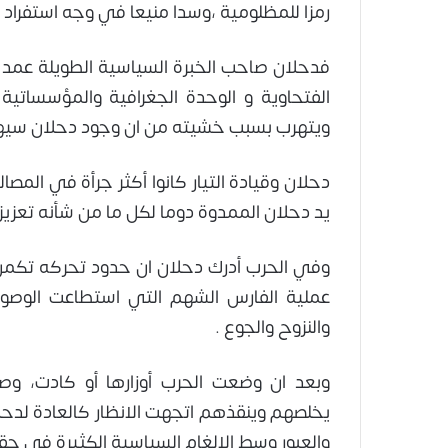
رمزا للمظلومية ،وسدا منيعا في وجه استفراد
فدحلان صاحب الخبرة السياسية الطويلة عمد ط
الفتحاوية و الوحدة الجغرافية والمؤسساتي
ويتهرب بسبب خشيته من ان وجود دحلان سيهز ع
دحلان وقيادة التيار كانوا أكثر جرأة في المص
يد دحلان الممدوة دوما لكل ما من شأنه تعزي
وفي الحرب أدرك دحلان ان حدود تحركه تكمن ف
عملية الفارس الشهم التي استطاعت الوصول
والنزوح والجوع .
وبعد ان وضعت الحرب أوزارها أو كادت، وصا
يخلصهم وينقذهم اتجهت الانظار كالعادة لدحلا
والعبور وسط الالغام السياسية الكثيرة في حق