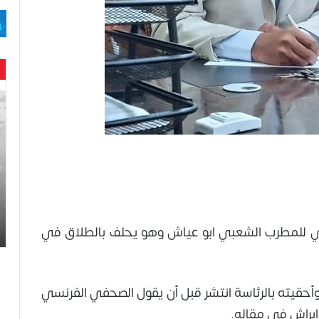
حن
با
حم
ال
وه
عا
حت
لح
اس
ائي للمطرب الشعبي ابو عياش وهو يحلف بالطلاق في
وأحقيته بالرئاسة انتشر قبل أن يقول الصحفي الفرنسي
 إبراش في مقاله.