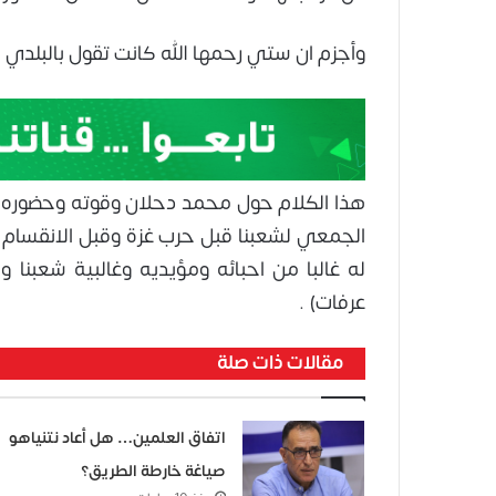
وأجزم ان ستي رحمها الله كانت تقول بالبلدي بأ
هذا الكلام حول محمد دحلان وقوته وحضوره 
الجمعي لشعبنا قبل حرب غزة وقبل الانقسام 
له غالبا من احبائه ومؤيديه وغالبية شعبنا و
عرفات) .
مقالات ذات صلة
اتفاق العلمين… هل أعاد نتنياهو
صياغة خارطة الطريق؟