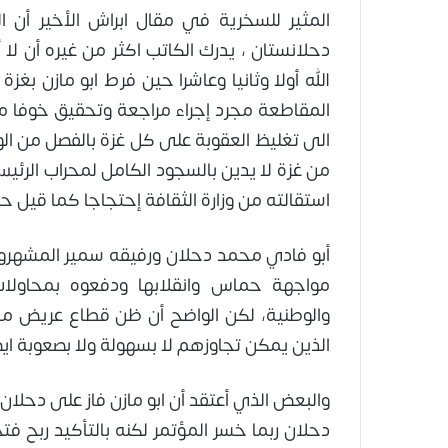
المثير للسخرية في مقال ابراش الأخير أن 
دحلانستان ، يدرك الكاتب اكثر من غيره أن 
الله أولا وثانيا وعاشرا حين فرط ابو مازن ب
المقاطعة مجرد إجراء مراجعة وتحقيق خوفا م
الى تغليظ العقوبة على كل غزة بالفصل من 
من غزة لا يدين بالسجود الكامل لمحراب الرئي
استقالته من وزارة الثقافة إحتجاجا كما قيل ح
أبو فادي محمد دحلان ورفيقه سمير المشهروا
مواجهة حماس وانقلابها ودفعوه بمحاولات 
والوطنية، لكن الواضح أن ظن قطاع عريض من 
الذين يمكن تجاوزهم لا بسهولة ولا بصعوبة ايض
والبعض الذي أعتقد أن ابو مازن فاز على دحلان
دحلان ربما خسر المؤتمر لكنه بالتأكيد ربح فت