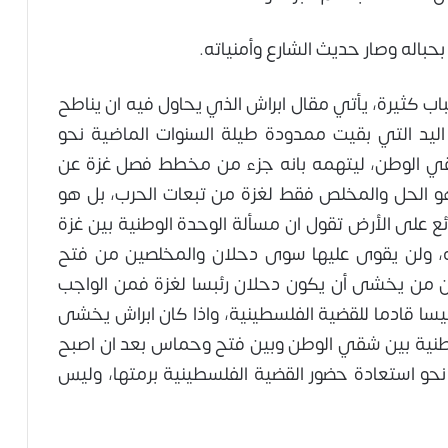
باله وصار حديث الشارع وأمنياته.
ب كثيرة، يأتي مقال ابراش الذي يحاول فيه ان يناطح
ليد التي بقيت ممدودة طيلة السنوات الماضية نحو
 شقي الوطن، ليتهمه بانه جزء من مخطط فصل غزة عن
و هو الحل والمخلص فقط لغزة من تبعات الحرب، بل هو
ئع على الأرض تقول ان مسألة الوحدة الوطنية بين غزة
، ولن يقوى عليها سوى دحلان والمخلصين من فتح
ن من يخشى أن يكون دحلان رئبسا لغزة فمن الواجب
يسا قادما للقضية الفلسطينية، واذا كان ابراش يخشى
لوطنية بين شقي الوطن وبين فتح وحماس بعد ان اصبح
و استعادة حضور القضية الفلسطينية برمتها، وليس