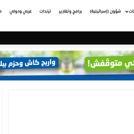
ات
شؤون (إسرائيلية)
برامج وتقارير
ترندات
عربي ودولي
م