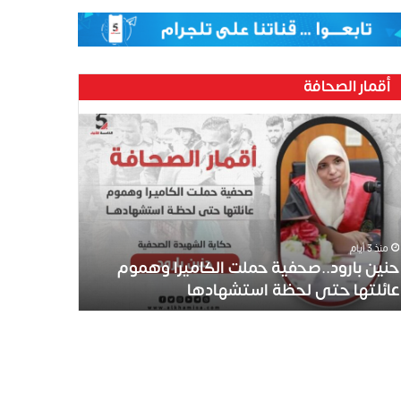
أقمار الصحافة
ين
رود..صحفية
لت
كاميرا
موم
ئلتها
ى
منذ 3 أيام
ظة
حنين بارود..صحفية حملت الكاميرا وهموم
تشهادها
عائلتها حتى لحظة استشهادها