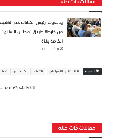
مقالات ذات صلة
يديعوت: رئيس الشاباك حذّر الكابين
من خارطة طريق “مجلس السلام”
الخاصة بغزة
منذ 5 ساعات
الوسوم
#الاحتلال_الاسرائيلي
#تصاعد
اكاديميين
تصاعد
مقالات ذات صلة