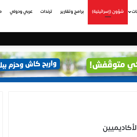
ات
شؤون (إسرائيلية)
برامج وتقارير
ترندات
عربي ودولي
م
الأكاديميين