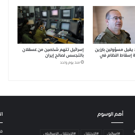
يقيل مسؤولين بارزين
إسرائيل تتهم شخصين من عسقلان
 إسقاط النظام في
بالتجسس لصالح إيران
منذ يوم واحد
أهم الوسوم
ات
فل
#اسرائيل
#الاحتلال
#الاحتلال_الإسرائيلي