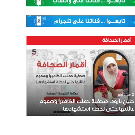
أقمار الصحافة
ين
رود..صحفية
لت
كاميرا
موم
ئلتها
ى
منذ 4 أيام
ظة
حنين بارود..صحفية حملت الكاميرا وهموم
تشهادها
عائلتها حتى لحظة استشهادها