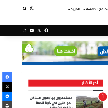
بحث عن
الوضع المظلم
جتمع الخامسة
المزيد
‫X
فيسبوك
‫YouTube
انستقرام
في
‫X
آخر الأخبار
ما
مستعمرون يهاجمون مساكن
طب
المواطنين في خربة الحمة
بالأغوار الشمالية