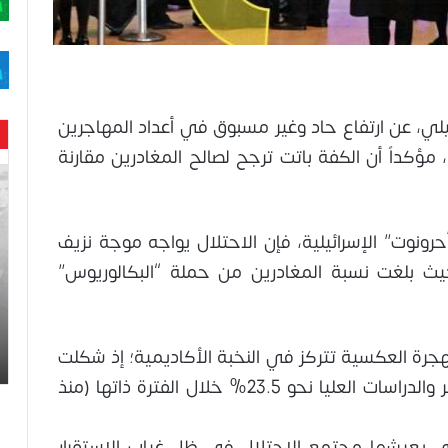
ي، عن ارتفاع حاد وغير مسبوق في أعداد المهاجرين
، مؤكداً أن الكفة باتت ترجح لصالح المغادرين مقارنة
حن
با
حم
ال
رونوت” الإسرائيلية، فإن الاحتلال يواجه موجة نزيف
وه
يث بلغت نسبة المغادرين من حملة “البكالوريوس”
عا
حت
لح
اس
لهجرة العكسية تتركز في النخبة الأكاديمية؛ إذ شكلت
نسبة المغادرين من حملة شهادات الماجستير والدراسات العليا نحو 23.5% خلال الفترة ذاتها (منذ
لتي يعيشها مجتمع الاحتلال في ظل غياب الاستقرار