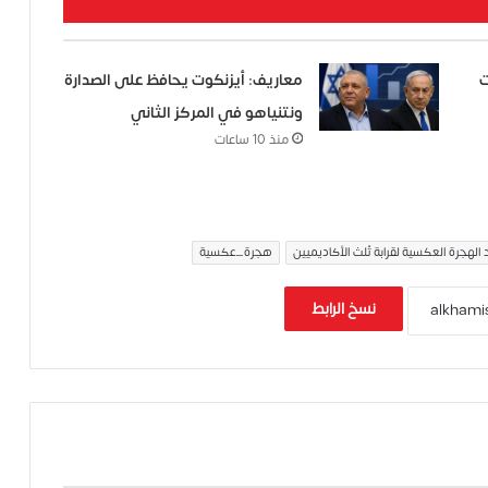
ت
معاريف: أيزنكوت يحافظ على الصدارة
ونتنياهو في المركز الثاني
منذ 10 ساعات
 الهجرة العكسية لقرابة ثُلث الأكاديميين
هجرة_عكسية
نسخ الرابط