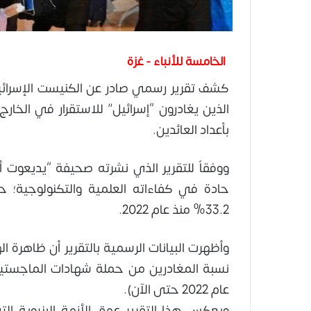
الخامسة للأنباء - غزة
كشف تقرير رسمي صادر عن الكنيست الإسرائيل
الذين يغادرون “إسرائيل” للاستقرار في الخارج
بأعداد العائدين.
ووفقاً للتقرير الذي نشرته صحيفة “يديعوت أح
حادة في كفاءاته العلمية والتكنولوجية؛ ح
33.2% منذ عام 2022.
وأظهرت البيانات الرسمية بالتقرير أن ظاهرة ا
عام 2022 حتى الآن).
ويعكس هذا التقرير عمق الأزمة البنيوية ا