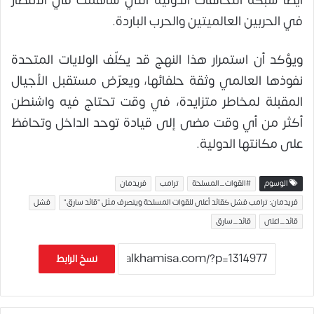
أيضا شبكة التحالفات الدولية التي ساهمت في الانتصار
في الحربين العالميتين والحرب الباردة.
ويؤكد أن استمرار هذا النهج قد يكلّف الولايات المتحدة
نفوذها العالمي وثقة حلفائها، ويعرّض مستقبل الأجيال
المقبلة لمخاطر متزايدة، في وقت تحتاج فيه واشنطن
أكثر من أي وقت مضى إلى قيادة توحد الداخل وتحافظ
على مكانتها الدولية.
الوسوم
#القوات_المسلحة
ترامب
فريدمان
فريدمان: ترامب فشل كقائد أعلى للقوات المسلحة ويتصرف مثل "قائد سارق"
فشل
قائد_اعلى
قائد_سارق
نسخ الرابط