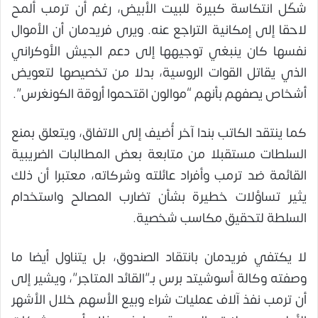
شكّل انتكاسة كبيرة للبيت الأبيض، رغم أن ترمب ألمح
لاحقا إلى إمكانية التراجع عنه. ويرى فريدمان أن الأموال
نفسها كان ينبغي توجيهها إلى دعم الجيش الأوكراني
الذي يقاتل القوات الروسية، بدلا من تخصيصها لتعويض
أشخاص يصفهم بأنهم “موالون اقتحموا أروقة الكونغرس”.
كما ينتقد الكاتب بندا آخر أُضيف إلى الاتفاق، ويتعلق بمنع
السلطات مستقبلا من متابعة بعض المطالبات الضريبية
القائمة ضد ترمب وأفراد عائلته وشركاته، معتبرا أن ذلك
يثير تساؤلات خطيرة بشأن تضارب المصالح واستخدام
السلطة لتحقيق مكاسب شخصية.
لا يكتفي فريدمان بانتقاد الصندوق، بل يتناول أيضا ما
وصفته وكالة أسوشيتد برس بـ”القائد المتاجر”، ويشير إلى
أن ترمب نفذ آلاف عمليات شراء وبيع الأسهم خلال الأشهر