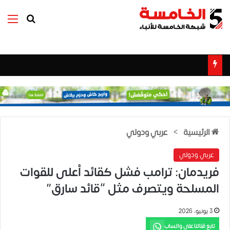
بحث عن
الق
الرئيسية
>
عربي ودولي
عربي ودولي
فريدمان: ترامب فشل كقائد أعلى للقوات
المسلحة ويتصرف مثل “قائد سارق”
3 يونيو، 2026
تابع قناتنا على واتساب