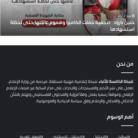
ا
ر
و
منذ 4 أيام
حنين بارود..صحفية حملت الكاميرا وهموم عائلتها حتى لحظة
د
استشهادها
.
.
ص
ح
ف
ي
من نحن
ة
ح
م
شبكة الخامسة للأنباء
شبكة إعلامية مهنية مستقلة، مرخصة من وزارة الإعلام،
ل
تعمل على نشر الأخبار والمستجدات والاحداث على مدار الساعة عبر منصات الإعلام
ت
الرقمي وموقعاً رسميا يعمل وفقاً للرؤية والمحتوى الفلسطيني وتهتم بالشأن
ا
الداخلي والمحلي والإعلام وفق سياسة الحيادية والموضوعية.
ل
ك
أهم الوسوم
ا
م
ي
#اسرائيل
#الاحتلال
#الاحتلال_الإسرائيلي
#الضفة_الغربية