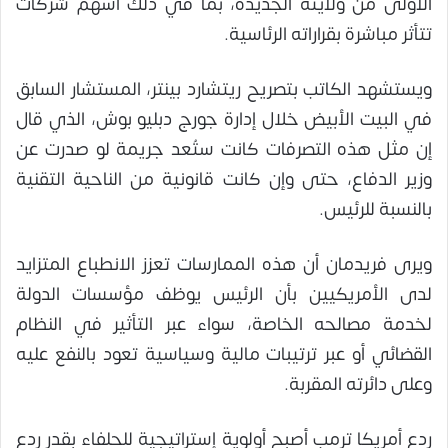
الأولى من ولايته الجديدة، بما في ذلك أسهم شركات
تتأثر مباشرة بقراراته الرئاسية.
ويستشهد الكاتب بتصريح ريتشارد بينتر، المستشار السابق
في البيت الأبيض خلال إدارة جورج دبليو بوش، الذي قال
إن مثل هذه التصرفات كانت ستُعد جريمة لو صدرت عن
وزير الدفاع، حتى وإن كانت قانونية من الناحية التقنية
بالنسبة للرئيس.
ويرى فريدمان أن هذه الممارسات تعزز الانطباع المتزايد
لدى الأمريكيين بأن الرئيس يوظف مؤسسات الدولة
لخدمة مصالحه الخاصة، سواء عبر التأثير في النظام
القضائي أو عبر ترتيبات مالية وسياسية تعود بالنفع عليه
وعلى دائرته المقربة.
ردع أمريكا ترمب أصبح أولوية إستراتيجية للحلفاء بقدر ردع