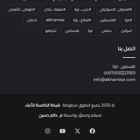
ر
ا
#العدوان_الاسرائيلي
#حرب_غزة
#صفقة_تبادل
#طوفان_الأقصى
و
#غزة
#فلسطين
#قطاع_غزة
alkhamisa
احتلال
ه
م
اسرائيل
حماس
غزة
فلسطين
نتنياهو
و
م
ع
اتصل بنا
ا
ئ
فلسطين -غزة
ل
00970593223959
ت
info@alkhamisa.com
ه
ا
ح
ت
© 2026 جميع الحقوق محفوظة.
شبكة الخامسة للأنباء
ى
ل
مصمّم ومطوَّر بواسطة
م. حاتم حسين
ح
ظ
‫X
فيسبوك
‫YouTube
انستقرام
ة
ا