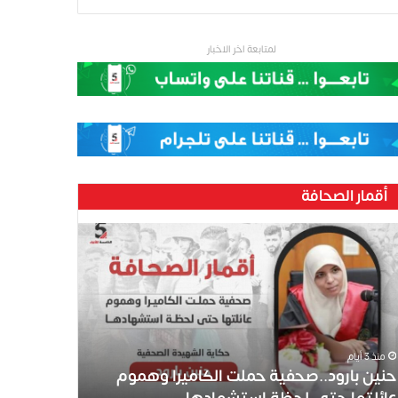
لمتابعة اخر الاخبار
أقمار الصحافة
ين
رود..صحفية
لت
كاميرا
موم
ئلتها
ى
منذ 3 أيام
ظة
حنين بارود..صحفية حملت الكاميرا وهموم
تشهادها