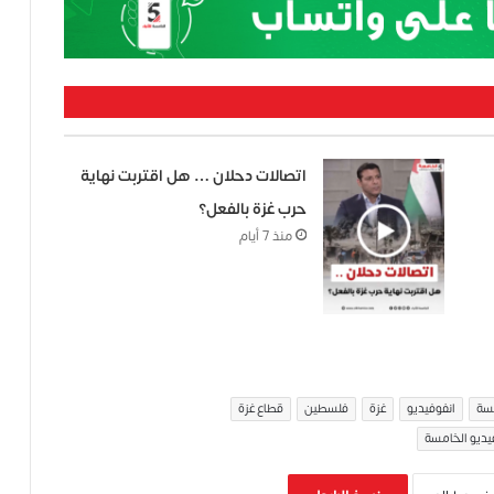
اتصالات دحلان … هل اقتربت نهاية
حرب غزة بالفعل؟
منذ 7 أيام
مسة
انفوفيديو
غزة
فلسطين
قطاع غزة
فيديو الخامسة