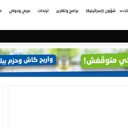
ات
شؤون (إسرائيلية)
برامج وتقارير
ترندات
عربي ودولي
م