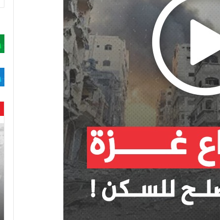
حن
با
حم
ال
وه
عا
حت
لح
اس