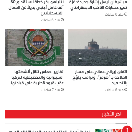
ميشيغان ترسل إشارة جديدة: غزة
نتنياهو يقر خطة لاستقدام 50
تغيّر حسابات الناخب الديمقراطي
ألف عامل أجنبي بديلاً عن العمال
الفلسطينيين
منذ 6 ساعات
منذ 6 ساعات
اتفاق إيراني عماني على مسار
تقارير: حماس تنقل أنشطتها
الملاحة بـ “هرمز”..وترامب يلوّح
السيبرانية والتخطيطية لتركيا
بالتصعيد
عقب قيود قطرية على قيادتها
منذ 6 ساعات
منذ 7 ساعات
آخر الأخبار