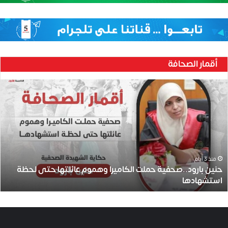
أقمار الصحافة
ح
ن
ي
ن
ب
ا
ر
و
منذ 3 أيام
حنين بارود..صحفية حملت الكاميرا وهموم عائلتها حتى لحظة
د
استشهادها
.
.
ص
ح
ف