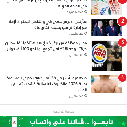
احتجاز أموال المقاصة يهدد بانهيار النظام الصحي
في الضفة الغربية
منذ 59 دقيقة
هآرتس: ديرمر سعى في واشنطن لاحتواء أزمة
مع إدارة ترامب بسبب اتفاق غزة
منذ ساعتين
فصل موظفة من برغر كينغ بعد هتافها “فلسطين
حرة”.. وحملة تضامن تجمع لها نحو 100 ألف دولار
منذ ساعتين
صحة غزة: أكثر من 58 ألف إصابة بجدري الماء منذ
بداية 2026 والظروف الإنسانية فاقمت تفشي
الوباء
منذ ساعتين
لمتابعة اخر الاخبار