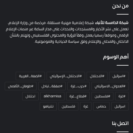
ي
من نحن
ة
ح
م
شبكة الخامسة للأنباء
شبكة إعلامية مهنية مستقلة، مرخصة من وزارة الإعلام،
ل
تعمل على نشر الأخبار والمستجدات والاحداث على مدار الساعة عبر منصات الإعلام
ت
الرقمي وموقعاً رسميا يعمل وفقاً للرؤية والمحتوى الفلسطيني وتهتم بالشأن
ا
الداخلي والمحلي والإعلام وفق سياسة الحيادية والموضوعية.
ل
ك
أهم الوسوم
ا
م
ي
#اسرائيل
#الاحتلال
#الاحتلال_الإسرائيلي
#الضفة_الغربية
ر
ا
#العدوان_الاسرائيلي
#حرب_غزة
#صفقة_تبادل
#طوفان_الأقصى
و
#غزة
#فلسطين
#قطاع_غزة
alkhamisa
احتلال
ه
م
اسرائيل
حماس
غزة
فلسطين
نتنياهو
و
م
ع
اتصل بنا
ا