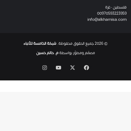
ئ
فلسطين -غزة
ل
00970593223959
ت
info@alkhamisa.com
ه
ا
ح
ت
© 2026 جميع الحقوق محفوظة.
شبكة الخامسة للأنباء
ى
ل
مصمّم ومطوَّر بواسطة
م. حاتم حسين
ح
ظ
‫X
فيسبوك
‫YouTube
انستقرام
ة
ا
س
ت
ش
ه
ا
د
ه
ا