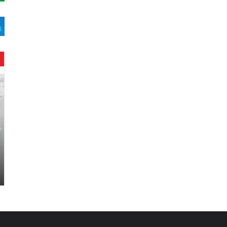
ح
ن
ي
ن
ب
ا
ر
و
د
.
.
ص
ح
ف