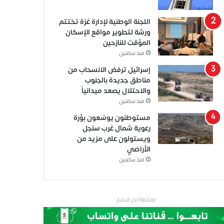
اللجنة الوطنية لإدارة غزة تختتم
ورشة لتطوير مواقع الإسكان
المؤقت للنازحين
منذ ساعتين
إسرائيل ترفض الانسحاب من
مناطق جديدة بالجنوب
والاحتلال يصعد ميدانياً
منذ ساعتين
مستوطنون يوسّعون بؤرة
رعوية شمال غرب سنجل
ويستولون على مزيد من
الأراضي
منذ ساعتين
لمتابعة اخر الاخبار