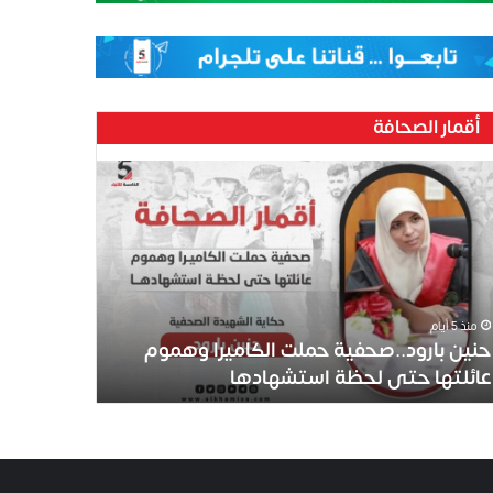
أقمار الصحافة
منذ 5 أيام
حنين بارود..صحفية حملت الكاميرا وهموم
عائلتها حتى لحظة استشهادها