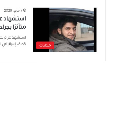
7 مايو، 2026
استشهاد عز
متأثرًا بجرا
استشهد عزام خلي
قصف إسرائيلي ا
محليات