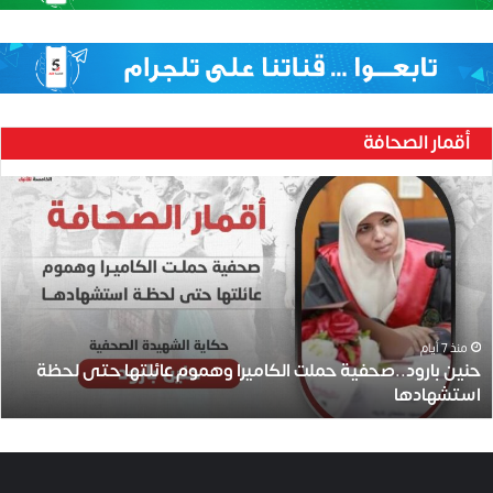
أقمار الصحافة
ح
ن
ي
ن
ب
ا
ر
و
منذ 7 أيام
حنين بارود..صحفية حملت الكاميرا وهموم عائلتها حتى لحظة
د
استشهادها
.
.
ص
ح
ف