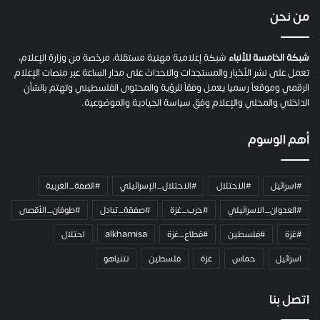
ي
من نحن
ة
ح
م
شبكة الخامسة للأنباء
شبكة إعلامية مهنية مستقلة، مرخصة من وزارة الإعلام،
ل
تعمل على نشر الأخبار والمستجدات والاحداث على مدار الساعة عبر منصات الإعلام
ت
الرقمي وموقعاً رسميا يعمل وفقاً للرؤية والمحتوى الفلسطيني وتهتم بالشأن
ا
الداخلي والمحلي والإعلام وفق سياسة الحيادية والموضوعية.
ل
ك
أهم الوسوم
ا
م
ي
#اسرائيل
#الاحتلال
#الاحتلال_الإسرائيلي
#الضفة_الغربية
ر
ا
#العدوان_الاسرائيلي
#حرب_غزة
#صفقة_تبادل
#طوفان_الأقصى
و
#غزة
#فلسطين
#قطاع_غزة
alkhamisa
احتلال
ه
م
اسرائيل
حماس
غزة
فلسطين
نتنياهو
و
م
ع
اتصل بنا
ا