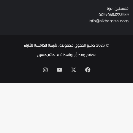
ئ
فلسطين -غزة
ل
00970593223959
ت
info@alkhamisa.com
ه
ا
ح
ت
© 2026 جميع الحقوق محفوظة.
شبكة الخامسة للأنباء
ى
ل
مصمّم ومطوَّر بواسطة
م. حاتم حسين
ح
ظ
‫X
فيسبوك
‫YouTube
انستقرام
ة
ا
س
ت
ش
ه
ا
د
ه
ا