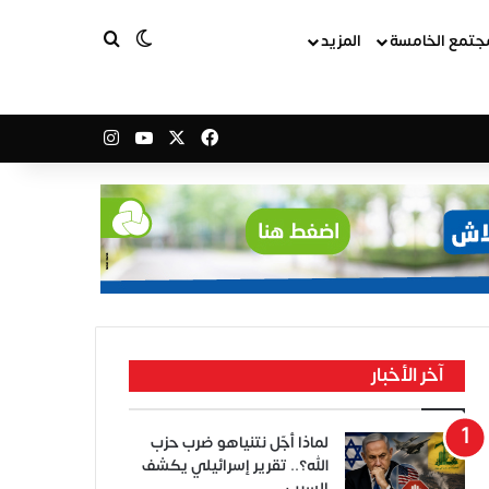
بحث عن
الوضع المظلم
جتمع الخامسة
المزيد
‫X
فيسبوك
‫YouTube
انستقرام
آخر الأخبار
لماذا أجّل نتنياهو ضرب حزب
الله؟.. تقرير إسرائيلي يكشف
السبب