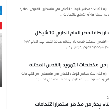
– رام الله: أكد مجلس الإفتاء الأعلى في فلسطين، الفتوى الصادرة
م المشاركة أو الترشح لانتخابات…
 زكاة الفطر للعام الجاري 10 شيكل
ح
ن
الخامسة للأنباء – القدس المحتلة قدرت دار الإفتاء صدقة الفطر لهذا العام 1444
ي
ن
ب
ا
حذر من مخططات التهويد بالقدس المحتلة
ر
و
 – رام الله: حذر مجلس الإفتاء الأعلى في فلسطين، من انتهاكات
د
ائيلي والمستوطنين المتطرفين، المتصاعدة في المسجد…
.
.
ص
ح
ف
اء يحذر من مخاطر استمرار اقتحامات
ي