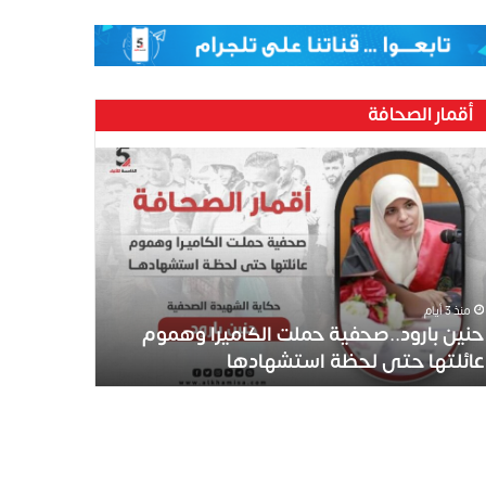
أقمار الصحافة
منذ 3 أيام
حنين بارود..صحفية حملت الكاميرا وهموم
عائلتها حتى لحظة استشهادها