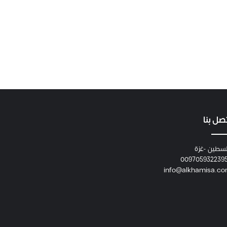
صل بنا
سطين -غزة
009705932239
info@alkhamisa.c