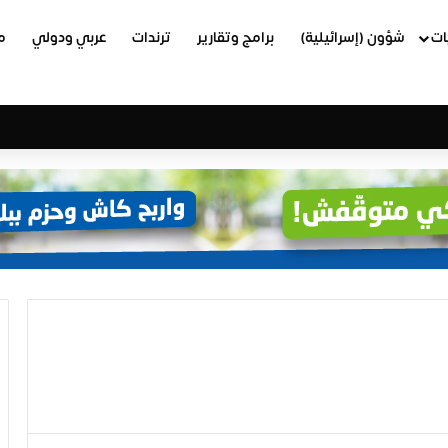
ات
شؤون (إسرائيلية)
برامج وتقارير
ترندات
عربي ودولي
م