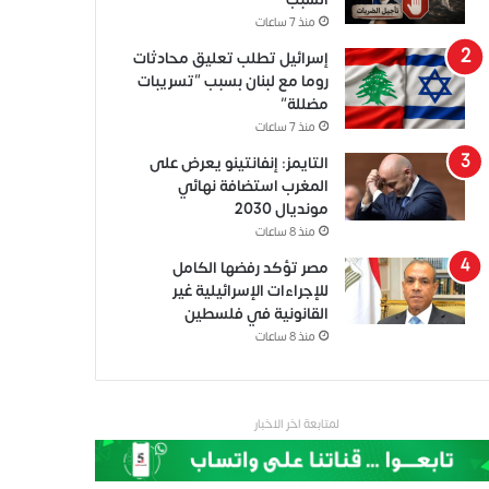
منذ 7 ساعات
إسرائيل تطلب تعليق محادثات
روما مع لبنان بسبب “تسريبات
مضللة”
منذ 7 ساعات
التايمز: إنفانتينو يعرض على
المغرب استضافة نهائي
مونديال 2030
منذ 8 ساعات
مصر تؤكد رفضها الكامل
للإجراءات الإسرائيلية غير
القانونية في فلسطين
منذ 8 ساعات
لمتابعة اخر الاخبار