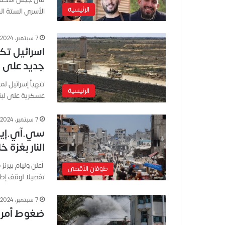
الرئيسية
الأسرى الستة ال
7 سبتمبر، 2024
اسرائيل تك
جديد على ا
تتهيأ إسرائيل ل
الرئيسية
عسكرية على لبن
7 سبتمبر، 2024
سي.آي.إيه:
النار بغزة خ
أعلن وليام بيرنز
طوفان الأقصى
تفصيلا لوقف إط
7 سبتمبر، 2024
ضغوط أمري