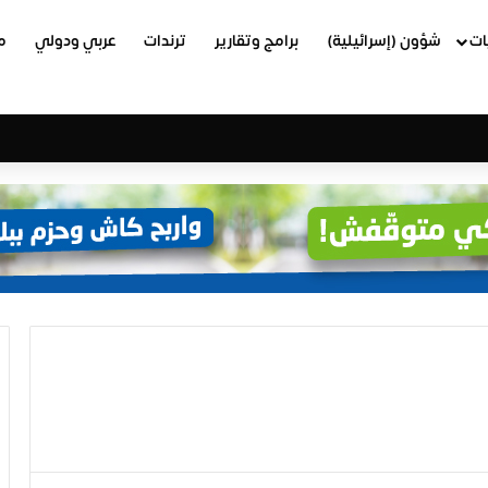
ات
شؤون (إسرائيلية)
برامج وتقارير
ترندات
عربي ودولي
م