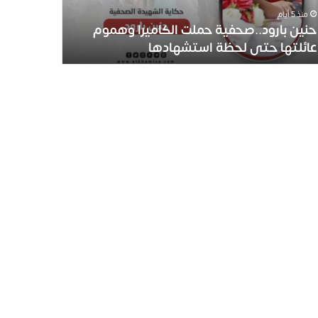
منذ 5 أيام
حنين بارود..صحفية حملت الكاميرا وهموم
عائلتها حتى لحظة استشهادها