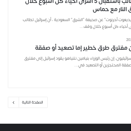
إسرائيل تطالب باستقبال 5 اسرى أحياء كل أسبوع خلال
و
النار مع حماس
ه
م
ديعوت أحرنوت” عن صحيفة “الشرق” السعودية ، أن إسرائيل تطالب
و
م
ع
ا
ن مفترق طرق خطير إما تصعيد أو صفقة
ئ
ل
ئيليون، إن رئيس الوزراء بنيامين نتنياهو يقود إسرائيل إلى مفترق
ت
فقة المحتجزين أو التصعيد في…
ه
ا
ح
ت
ى
ل
الصفحة التالية
ح
ظ
ة
ا
س