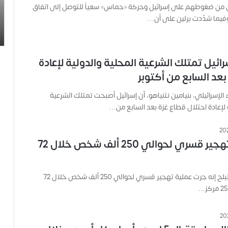
ر
ن من ضغوطهم على إسرائيل وحركة «حماس» سعياً للتوصل إلى اتفاق
و
فيما شدّدت برلين على أن…
د
.
.
ص
رائيل تمتلك الشرعية المحلية والدولية لإعادة
ح
بعد السابع من أكتوبر
ف
ي
ء الإسرائيلي، بنيامين نتنياهو، أن إسرائيل أصبحت تمتلك الشرعية
ة
ة لإعادة احتلال قطاع غزة بعد السابع من…
ح
م
ل
دير البلح.. تهجير قسري لحوالي 250 ألف شخص خلال 72
ت
ا
ل
ك
قالت بلدية دير البلح إنه جرت عملية تهجير قسري لحوالي 250 ألف شخص خلال 72
ا
م
ي
ر
ا