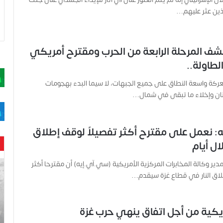
ذين عثر عليهم…
شف المرحلة الرابعة من الحرب ومقترح أمريكي
لطاولة..
معركة واسعة النطاق على جميع الجبهات، لا سيما البدء بهجومات
ان وإخلاء ما تبقى في شمال…
 نعمل على مقترح أكثر تفصيلاً لوقف إطلاق
لال أيام
ح
 مدير وكالة المخابرات المركزية الأمريكية (سي.آي.إيه) أن مقترحا أكثر
ن
لاق النار في قطاع غزة سيقدم…
ي
ن
ب
كية من أجل اتفاق ينهي حرب غزة
ا