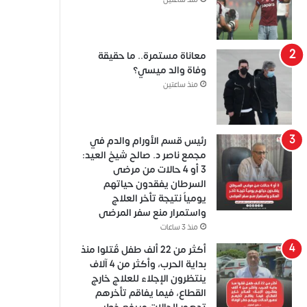
منذ ساعتين
معاناة مستمرة.. ما حقيقة
وفاة والد ميسي؟
منذ ساعتين
رئيس قسم الأورام والدم في
مجمع ناصر د. صالح شيخ العيد:
3 أو 4 حالات من مرضى
السرطان يفقدون حياتهم
يومياً نتيجة تأخر العلاج
واستمرار منع سفر المرضى
منذ 3 ساعات
أكثر من 22 ألف طفل قُتلوا منذ
بداية الحرب، وأكثر من 4 آلاف
ينتظرون الإجلاء للعلاج خارج
القطاع، فيما يفاقم تأخرهم