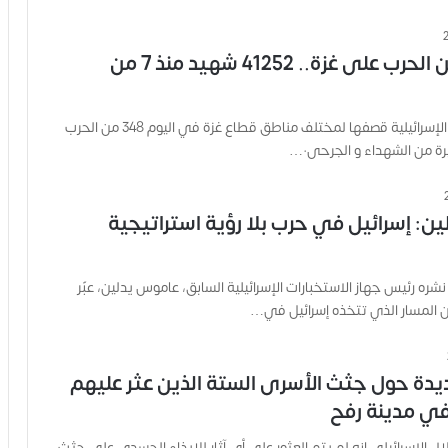
348 يوم من الحرب على غزة.. 41252 شهيد منذ 7 من
واصلت الطائرات الإسرائيلية قصفها لمختلف مناطق قطاع غزة في اليوم 348 من الحرب
ة من الشهداء و الجرحى٠…
ن: إسرائيل في حرب بلا رؤية استراتيجية
ره رئيس جهاز الاستخبارات الإسرائيلية السابق، عاموس يدلين، عبّر
 المسار الذي تتخذه إسرائيل في…
دة حول جثث الأسرى الستة الذين عثر عليهم
ي مدينة رفح
ل الإسرائيلي إنه لم يتم العثور على أي آثار للإيذاء الجسدي على جثث