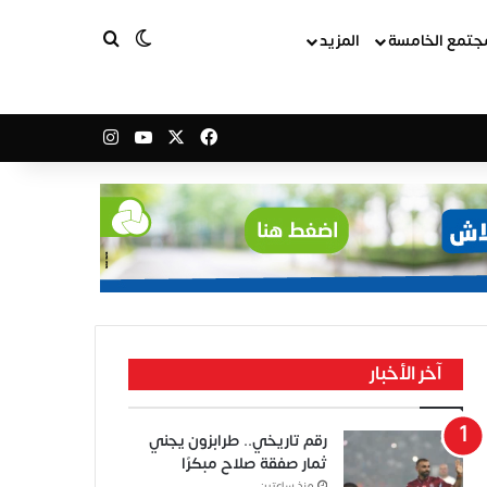
بحث عن
الوضع المظلم
جتمع الخامسة
المزيد
‫X
فيسبوك
‫YouTube
انستقرام
آخر الأخبار
رقم تاريخي.. طرابزون يجني
ثمار صفقة صلاح مبكرًا