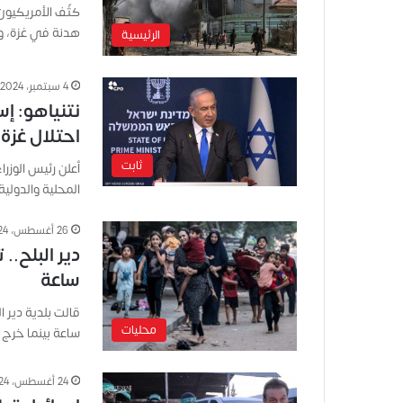
كثّف الأمريكيو
هدنة في غزة، و
الرئيسية
4 سبتمبر، 2024
نتنياهو: إس
احتلال غزة 
ثابت
أعلن رئيس الوزرا
المحلية والدولي
26 أغسطس، 2024
ساعة
محليات
ساعة بينما خرج 25 مركز…
24 أغسطس، 2024