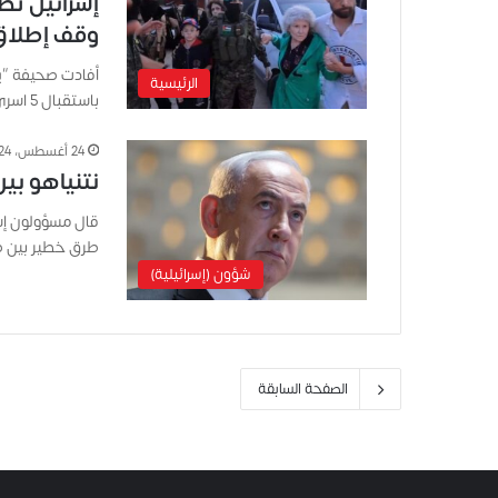
وقف إطلاق 
أفادت صحيفة “ي
الرئيسية
باستقبال 5 اسرى أحياء كل أسبوع خلال وقف…
24 أغسطس، 2024
نتنياهو بي
قال مسؤولون إسرا
طرق خطير بين ص
شؤون (إسرائيلية)
الصفحة السابقة