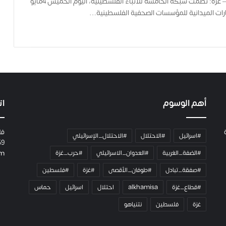
الخامسة للأنباء – غزة: نظمت شبكة الخامسة للأنباء الفلسطينية، اليوم الخميس 4مايو
ف
ارات الميدانية للمؤسسات الصحفية الفلسطينية…
ي
ة
ح
م
ل
ت
ا
ل
ك
أهم الوسوم
ات
ا
م
فل
ي
#اسرائيل
#الاحتلال
#الاحتلال_الإسرائيلي
59
ر
#الضفة_الغربية
#العدوان_الاسرائيلي
#حرب_غزة
om
ا
و
#صفقة_تبادل
#طوفان_الأقصى
#غزة
#فلسطين
ه
م
#قطاع_غزة
alkhamisa
احتلال
اسرائيل
حماس
و
غزة
فلسطين
نتنياهو
م
ع