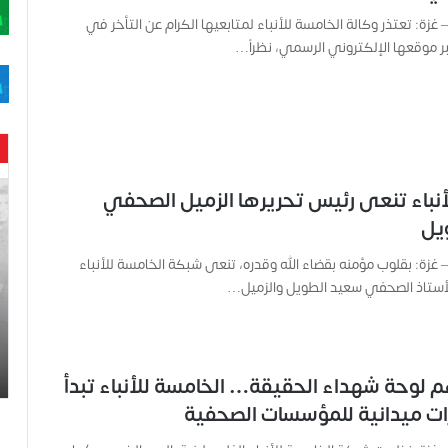
– غزة: تعتذر وكالة الخامسة للأنباء لمتابعيها الكرام عن التأخر في
بر موقعها الإلكتروني الرسمي، نظراً…
ح
أنباء تنعى رئيس تحريرها الزميل الصحفي
ن
يل
ي
ن
– غزة: بقلوب مؤمنه بقضاء الله وقدره، تنعى شبكة الخامسة للأنباء
ب
لأستاذ الصحفي سعيد الطويل والزميل…
ا
ر
و
د
.
 لوحة شهداء الحقيقة… الخامسة للأنباء تبدأ
.
ات ميدانية للمؤسسات الصحفية
ص
ح