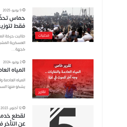
9 يونيو، 2025
حماس تحذّر
فقط لتوزيع
محليات
طالبت حركة المق
العسكرية المشبو
كجهة…
2 يوليو، 2024
المياه العا
المياه العادمة و
يشكو منها السك
تقارير
12 أكتوبر، 2023
لقطع خدمات
عن التأخر ف