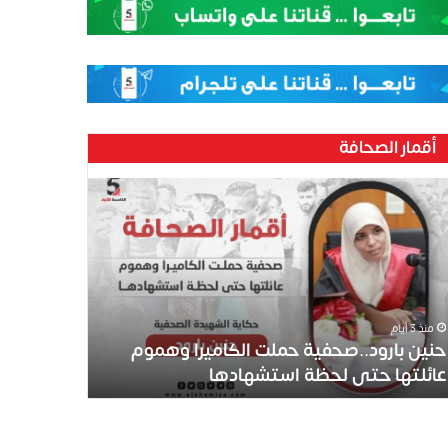
أقمار الصحافة
منذ 3 أيام
حنين بارود..صحفية حملت الكاميرا وهموم
عائلتها حتى لحظة استشهادها