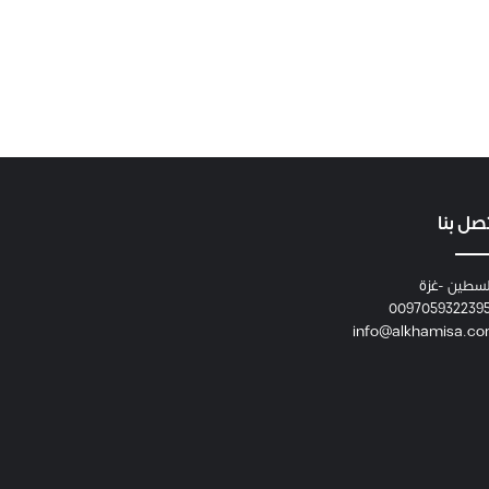
صل بنا
سطين -غزة
009705932239
info@alkhamisa.c