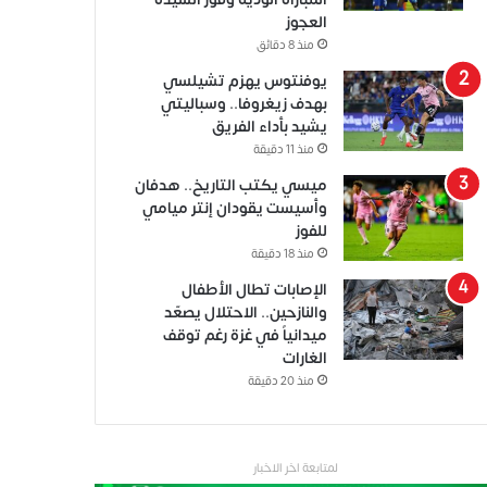
العجوز
منذ 8 دقائق
يوفنتوس يهزم تشيلسي
بهدف زيغروفا.. وسباليتي
يشيد بأداء الفريق
منذ 11 دقيقة
ميسي يكتب التاريخ.. هدفان
وأسيست يقودان إنتر ميامي
للفوز
منذ 18 دقيقة
الإصابات تطال الأطفال
والنازحين.. الاحتلال يصعّد
ميدانياً في غزة رغم توقف
الغارات
منذ 20 دقيقة
لمتابعة اخر الاخبار