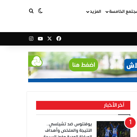
بحث عن
الوضع المظلم
جتمع الخامسة
المزيد
‫X
فيسبوك
‫YouTube
انستقرام
آخر الأخبار
يوفنتوس ضد تشيلسي..
النتيجة والملخص وأهداف
المباراة الودية وفوز السيدة