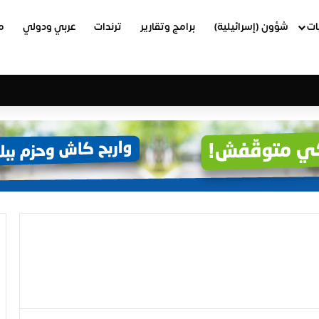
ات
شؤون (إسرائيلية)
برامج وتقارير
ترندات
عربي ودولي
م