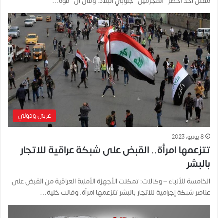
مقتل أحد أخطر “المجرمين” جنوبي البلاد. وقال أن “قوة…
عربي ودولي
8 يونيو، 2023
تتزعمها امرأة.. القبض على شبكة عراقية للاتجار
بالبشر
الخامسة للأنباء – وكالات: تمكنت الأجهزة الأمنية العراقية من القبض على
عناصر شبكة إجرامية للاتجار بالبشر تتزعمها امرأة. وقالت خلية…