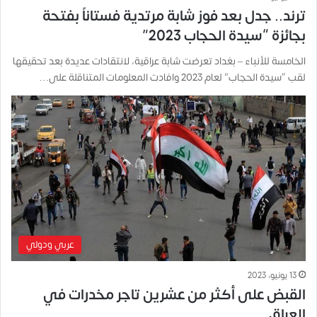
ترند.. جدل بعد فوز شابة مرتدية فستاناً بفتحة
بجائزة “سيدة الحجاب 2023”
الخامسة للأنباء – بغداد تعرضت شابة عراقية، لانتقادات عديدة بعد تحقيقها
لقب “سيدة الحجاب” لعام 2023 وافادت المعلومات المتناقلة على…
عربي ودولي
13 يونيو، 2023
القبض على أكثر من عشرين تاجر مخدرات في
العراق