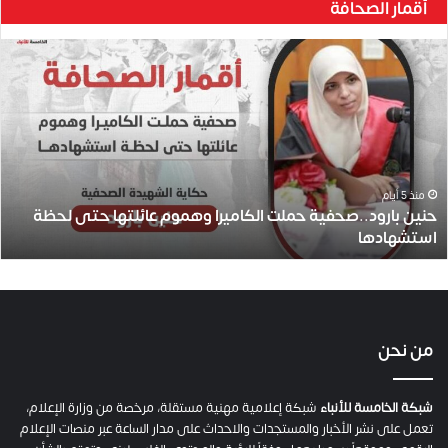
أقمار الصحافة
ح
ن
ي
ن
ب
ا
ر
و
منذ 5 أيام
حنين بارود..صحفية حملت الكاميرا وهموم عائلتها حتى لحظة
د
استشهادها
.
.
ص
ح
ف
ي
من نحن
ة
ح
م
شبكة الخامسة للأنباء
شبكة إعلامية مهنية مستقلة، مرخصة من وزارة الإعلام،
ل
تعمل على نشر الأخبار والمستجدات والاحداث على مدار الساعة عبر منصات الإعلام