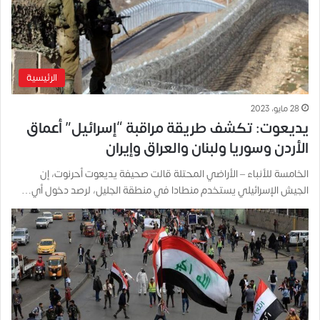
الرئيسية
28 مايو، 2023
يديعوت: تكشف طريقة مراقبة “إسرائيل” أعماق
الأردن وسوريا ولبنان والعراق وإيران
الخامسة للأنباء – الأراضي المحتلة قالت صحيفة يديعوت أحرنوت، إن
الجيش الإسرائيلي يستخدم منطادا في منطقة الجليل، لرصد دخول أي…