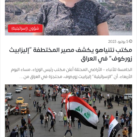
شؤون (إسرائيلية)
5 يوليو، 2023
مكتب نتنياهو يكشف مصير المختطفة “إليزابيث
زوركوف” في العراق
الخامسة للأنباء – الأراضي المحتلة أعلن مكتب رئيس الوزراء، مساء اليوم
الأربعاء، أن “الإسرائيلية” إليزابيث زوركوف، محتجزة في العراق من…