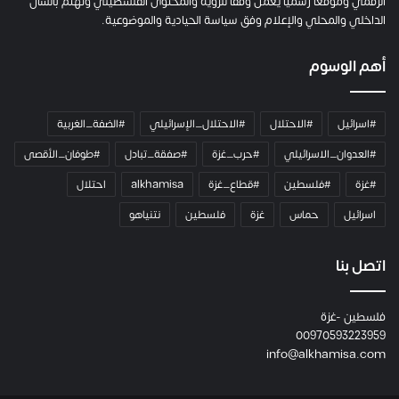
ت
الرقمي وموقعاً رسميا يعمل وفقاً للرؤية والمحتوى الفلسطيني وتهتم بالشأن
ا
الداخلي والمحلي والإعلام وفق سياسة الحيادية والموضوعية.
ل
ك
أهم الوسوم
ا
م
ي
#اسرائيل
#الاحتلال
#الاحتلال_الإسرائيلي
#الضفة_الغربية
ر
ا
#العدوان_الاسرائيلي
#حرب_غزة
#صفقة_تبادل
#طوفان_الأقصى
و
#غزة
#فلسطين
#قطاع_غزة
alkhamisa
احتلال
ه
م
اسرائيل
حماس
غزة
فلسطين
نتنياهو
و
م
ع
اتصل بنا
ا
ئ
فلسطين -غزة
ل
00970593223959
ت
info@alkhamisa.com
ه
ا
ح