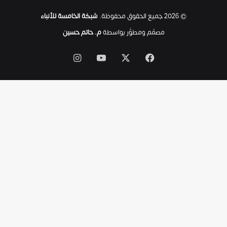
ت
© 2026 جميع الحقوق محفوظة.
شبكة الخامسة للأنباء
ى
ل
مصمّم ومطوَّر بواسطة
م. حاتم حسين
ح
ظ
‫X
فيسبوك
‫YouTube
انستقرام
ة
ا
س
ت
ش
ه
ا
د
ه
ا