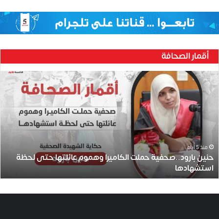
أقمار الصحافة
ح
ن
ي
ن
ب
ا
ر
و
منذ 5 أيام
حنين بارود..صحفية حملت الكاميرا وهموم عائلتها حتى لحظة
د
استشهادها
.
.
ص
ح
ف