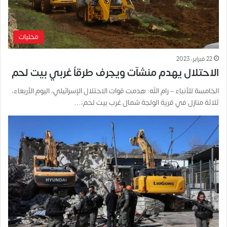
محليات
22 فبراير، 2023
الاحتلال يهدم منشآت ويجرف طرقاً غربي بيت لحم
الخامسة للأنباء – رام الله: هدمت قوات الاحتلال الإسرائيلي، اليوم الأربعاء،
ثلاثة منازل في قرية الولجة شمال غرب بيت لحم،…