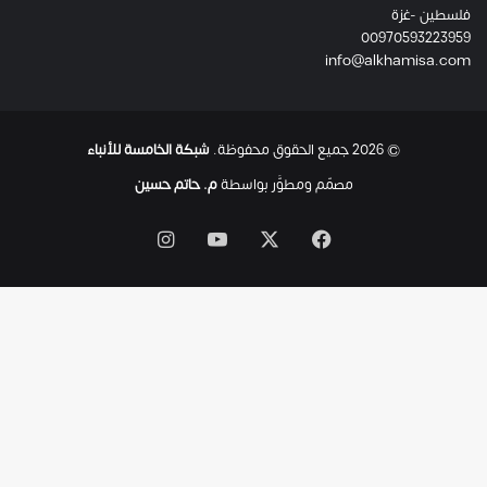
فلسطين -غزة
ل
00970593223959
ت
info@alkhamisa.com
ه
ا
ح
ت
© 2026 جميع الحقوق محفوظة.
شبكة الخامسة للأنباء
ى
ل
مصمّم ومطوَّر بواسطة
م. حاتم حسين
ح
ظ
‫X
فيسبوك
‫YouTube
انستقرام
ة
ا
س
ت
ش
ه
ا
د
ه
ا