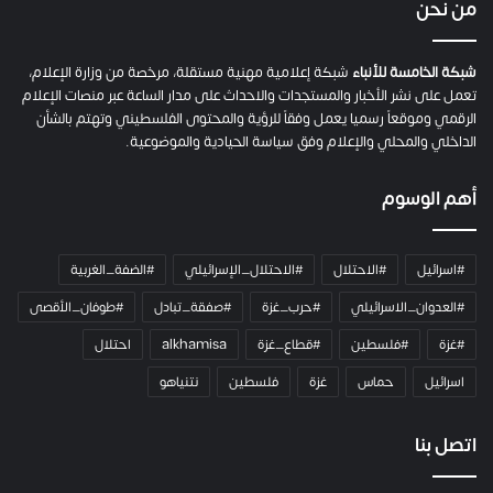
ي
من نحن
ة
ح
م
شبكة الخامسة للأنباء
شبكة إعلامية مهنية مستقلة، مرخصة من وزارة الإعلام،
ل
تعمل على نشر الأخبار والمستجدات والاحداث على مدار الساعة عبر منصات الإعلام
ت
الرقمي وموقعاً رسميا يعمل وفقاً للرؤية والمحتوى الفلسطيني وتهتم بالشأن
ا
الداخلي والمحلي والإعلام وفق سياسة الحيادية والموضوعية.
ل
ك
أهم الوسوم
ا
م
ي
#اسرائيل
#الاحتلال
#الاحتلال_الإسرائيلي
#الضفة_الغربية
ر
ا
#العدوان_الاسرائيلي
#حرب_غزة
#صفقة_تبادل
#طوفان_الأقصى
و
#غزة
#فلسطين
#قطاع_غزة
alkhamisa
احتلال
ه
م
اسرائيل
حماس
غزة
فلسطين
نتنياهو
و
م
ع
اتصل بنا
ا
ئ