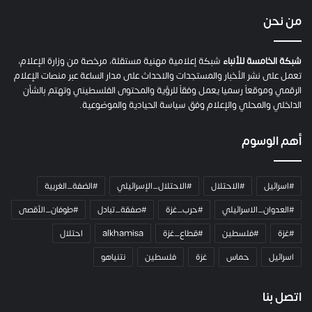
ف
ي
من نحن
ة
ح
م
شبكة الخامسة للأنباء
شبكة إعلامية مهنية مستقلة، مرخصة من وزارة الإعلام،
ل
تعمل على نشر الأخبار والمستجدات والاحداث على مدار الساعة عبر منصات الإعلام
ت
الرقمي وموقعاً رسميا يعمل وفقاً للرؤية والمحتوى الفلسطيني وتهتم بالشأن
ا
الداخلي والمحلي والإعلام وفق سياسة الحيادية والموضوعية.
ل
ك
أهم الوسوم
ا
م
ي
#اسرائيل
#الاحتلال
#الاحتلال_الإسرائيلي
#الضفة_الغربية
ر
ا
#العدوان_الاسرائيلي
#حرب_غزة
#صفقة_تبادل
#طوفان_الأقصى
و
#غزة
#فلسطين
#قطاع_غزة
alkhamisa
احتلال
ه
م
اسرائيل
حماس
غزة
فلسطين
نتنياهو
و
م
ع
اتصل بنا
ا