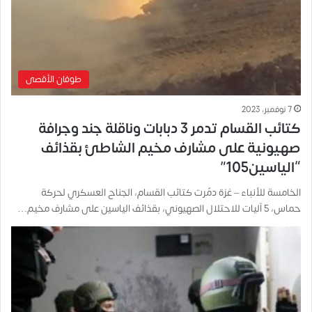
طوفان الأقصى
7 نوفمبر، 2023
كتائب القسام تدمر 3 دبابات وناقلة جند وجرافة
صهيونية على مشارف مخيم الشاطئ بقذائف
“الياسين105”
الخامسة للأنباء – غزة دمّرت كتائب القسام، الجناح العسكري لحركة
حماس، 5 آليات للاحتلال الصهيوني، بقذائف الياسين على مشارف مخيم…