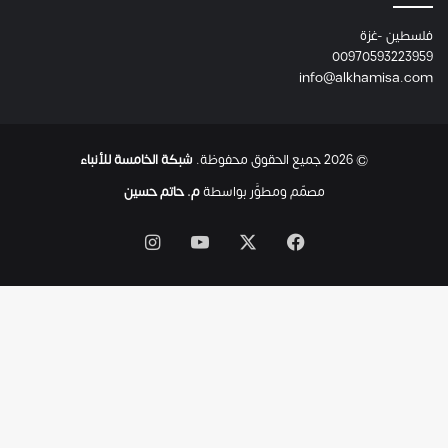
ئ
فلسطين -غزة
ل
00970593223959
ت
info@alkhamisa.com
ه
ا
ح
ت
© 2026 جميع الحقوق محفوظة.
شبكة الخامسة للأنباء
ى
ل
مصمّم ومطوَّر بواسطة
م. حاتم حسين
ح
ظ
‫X
فيسبوك
‫YouTube
انستقرام
ة
ا
س
ت
ش
ه
ا
د
ه
ا