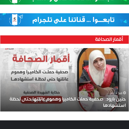
أقمار الصحافة
ح
ن
ي
ن
ب
ا
ر
و
منذ 4 أيام
حنين بارود..صحفية حملت الكاميرا وهموم عائلتها حتى لحظة
د
استشهادها
.
.
ص
ح