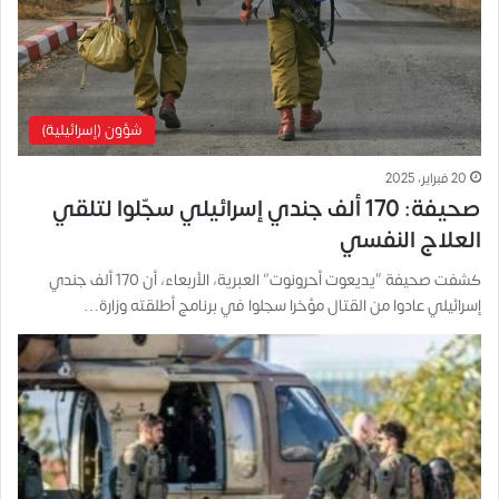
شؤون (إسرائيلية)
20 فبراير، 2025
صحيفة: 170 ألف جندي إسرائيلي سجّلوا لتلقي
العلاج النفسي
كشفت صحيفة “يديعوت أحرونوت” العبرية، الأربعاء، أن 170 ألف جندي
إسرائيلي عادوا من القتال مؤخرا سجلوا في برنامج أطلقته وزارة…