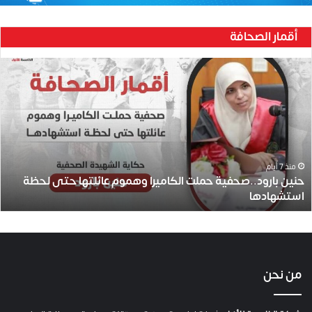
أقمار الصحافة
ح
ن
ي
ن
ب
ا
ر
و
منذ 7 أيام
حنين بارود..صحفية حملت الكاميرا وهموم عائلتها حتى لحظة
د
استشهادها
.
.
ص
ح
ف
ي
من نحن
ة
ح