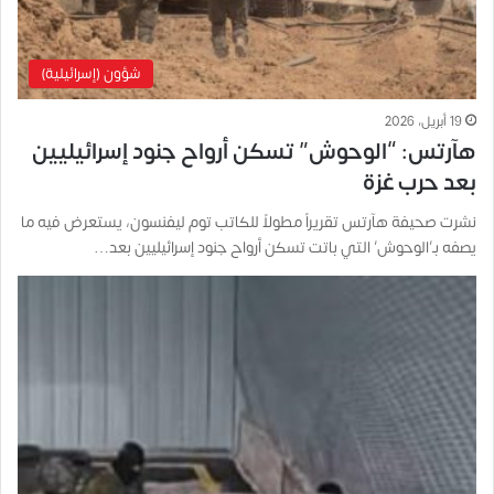
شؤون (إسرائيلية)
19 أبريل، 2026
هآرتس: “الوحوش” تسكن أرواح جنود إسرائيليين
بعد حرب غزة
نشرت صحيفة هآرتس تقريراً مطولاً للكاتب توم ليفنسون، يستعرض فيه ما
يصفه بـ’الوحوش’ التي باتت تسكن أرواح جنود إسرائيليين بعد…