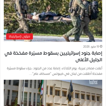
شؤون (إسرائيلية)
19 مايو، 2026
إصابة جنود إسرائيليين بسقوط مسيّرة مفخخة في
الجليل الأعلى
أعلنت مصادر عبرية، يوم الثلاثاء، إصابة عدد من الجنود، جراء سقوط مسيّرة
مفخخة أطلقت من لبنان في كيبوتس “مسكاف عام”…