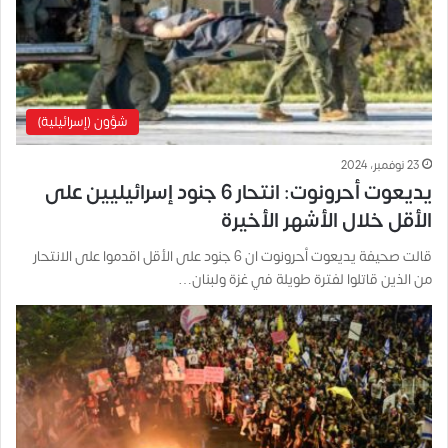
شؤون (إسرائيلية)
23 نوفمبر، 2024
يديعوت أحرونوت: انتحار 6 جنود إسرائيليين على
الأقل خلال الأشهر الأخيرة
قالت صحيفة يديعوت أحرونوت ان 6 جنود على الأقل اقدموا على الانتحار
من الذين قاتلوا لفترة طويلة في غزة ولبنان…