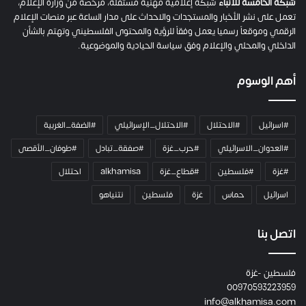
م
شبكة الخامسة للأنباء
شبكة إعلامية مهنية مستقلة، مرخصة من وزارة الإعلام،
ل
تعمل على نشر الأخبار والمستجدات والاحداث على مدار الساعة عبر منصات الإعلام
ت
الرقمي وموقعاً رسميا يعمل وفقاً للرؤية والمحتوى الفلسطيني وتهتم بالشأن
ا
الداخلي والمحلي والإعلام وفق سياسة الحيادية والموضوعية.
ل
ك
أهم الوسوم
ا
م
ي
#اسرائيل
#الاحتلال
#الاحتلال_الإسرائيلي
#الضفة_الغربية
ر
ا
#العدوان_الاسرائيلي
#حرب_غزة
#صفقة_تبادل
#طوفان_الأقصى
و
#غزة
#فلسطين
#قطاع_غزة
alkhamisa
احتلال
ه
م
اسرائيل
حماس
غزة
فلسطين
نتنياهو
و
م
ع
اتصل بنا
ا
ئ
فلسطين -غزة
ل
00970593223959
ت
info@alkhamisa.com
ه