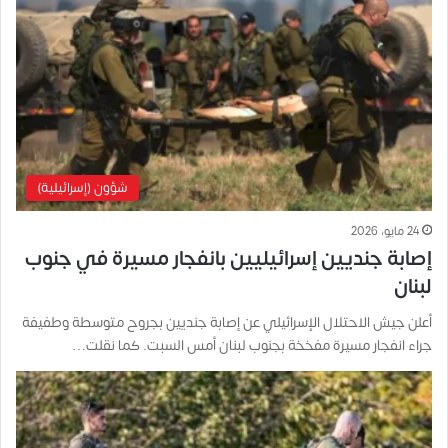
شؤون (إسرائيلية)
24 مايو، 2026
إصابة جنديين إسرائيليين بانفجار مسيرة في جنوب
لبنان
أعلن جيش الاحتلال الإسرائيلي عن إصابة جنديين بجروح متوسطة وطفيفة
جراء انفجار مسيرة مفخخة بجنوب لبنان أمس السبت. كما نقلت…