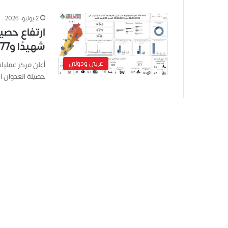
2 يونيو، 2026
شهيدًا و10577 جريحًا
عربي ودولي
أعلن مركز عمليات 
حصيلة العدوان الإس