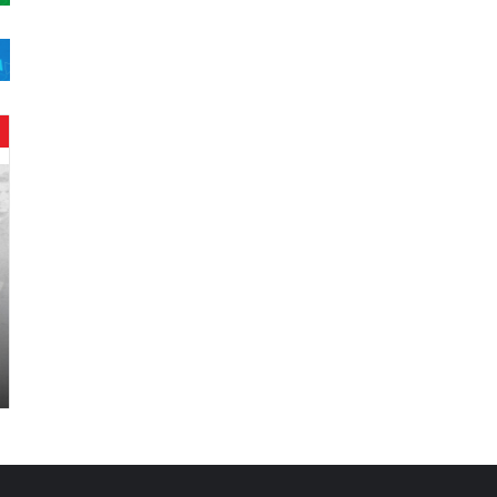
ح
ن
ي
ن
ب
ا
ر
و
د
.
.
ص
ح
ف