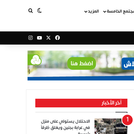
بحث عن
الوضع المظلم
جتمع الخامسة
المزيد
‫X
فيسبوك
‫YouTube
انستقرام
آخر الأخبار
الاحتلال يستولي على منزل
في عرابة بجنين ويغلق طُرقاً
رئيسية