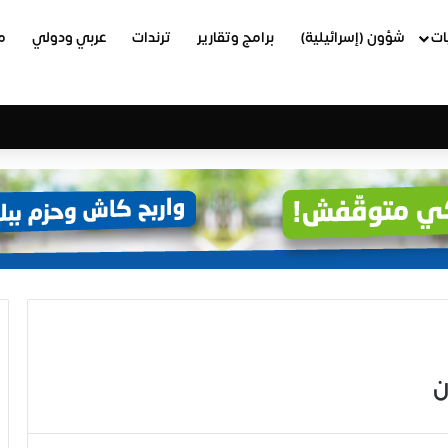
ات
شؤون (إسرائيلية)
برامج وتقارير
ترندات
عربي ودولي
م
ن