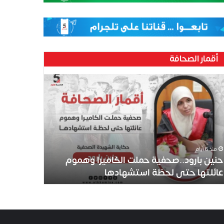
أقمار الصحافة
منذ 6 أيام
حنين بارود..صحفية حملت الكاميرا وهموم
عائلتها حتى لحظة استشهادها