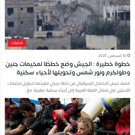
محليات
10 أغسطس، 2025
خطوة خطيرة : الجيش وضع خططًا لمخيمات جنين
وطولكرم ونور شمس وتحويلها لأحياء سكنية
كشف جيش الاحتلال الإسرائيلي عن خطة يجري تنفيذها لتحويل مخيمات
اللاجئين في شمال الضفة الغربية إلى أحياء سكنية صغيرة، مع…