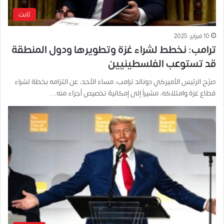
ثابت
10 فبراير، 2025
ترامب: نخطط لشراء غزة وتطويرها ودول المنطقة
قد تستوعب الفلسطينيين
صرّح الرئيس الأميركي دونالد ترامب، مساء الأحد، عن التزامه بخطة لشراء
قطاع غزة وامتلاكه، مشيراً إلى إمكانية تخصيص أجزاء منه…