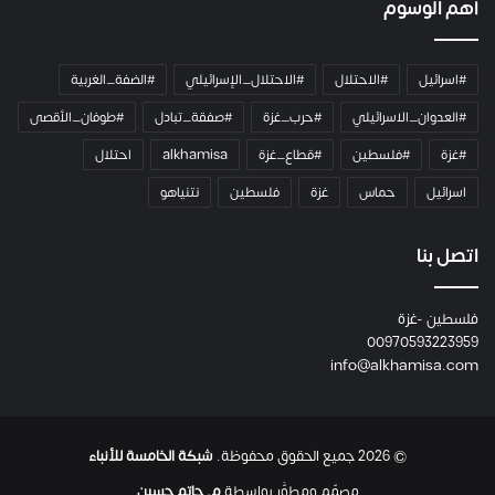
أهم الوسوم
ا
م
ي
#اسرائيل
#الاحتلال
#الاحتلال_الإسرائيلي
#الضفة_الغربية
ر
ا
#العدوان_الاسرائيلي
#حرب_غزة
#صفقة_تبادل
#طوفان_الأقصى
و
#غزة
#فلسطين
#قطاع_غزة
alkhamisa
احتلال
ه
م
اسرائيل
حماس
غزة
فلسطين
نتنياهو
و
م
ع
اتصل بنا
ا
ئ
فلسطين -غزة
ل
00970593223959
ت
info@alkhamisa.com
ه
ا
ح
ت
© 2026 جميع الحقوق محفوظة.
شبكة الخامسة للأنباء
ى
ل
مصمّم ومطوَّر بواسطة
م. حاتم حسين