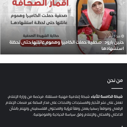
ن
ي
ن
ب
ا
ر
و
منذ 5 أيام
حنين بارود..صحفية حملت الكاميرا وهموم عائلتها حتى لحظة
د
استشهادها
.
.
ص
ح
ف
ي
من نحن
ة
ح
م
شبكة الخامسة للأنباء
شبكة إعلامية مهنية مستقلة، مرخصة من وزارة الإعلام،
ل
تعمل على نشر الأخبار والمستجدات والاحداث على مدار الساعة عبر منصات الإعلام
ت
الرقمي وموقعاً رسميا يعمل وفقاً للرؤية والمحتوى الفلسطيني وتهتم بالشأن
ا
الداخلي والمحلي والإعلام وفق سياسة الحيادية والموضوعية.
ل
ك