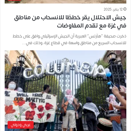
12 يناير، 2025
جيش الاحتلال يقر خططًا للانسحاب من مناطق
في غزة مع تقدم المفاوضات
ذكرت صحيفة “هآرتس” العبرية أن الجيش الإسرائيلي وافق على خطط
للانسحاب السريع من مناطق واسعة في قطاع غزة، وذلك في…
عربي ودولي