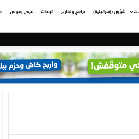
ات
شؤون (إسرائيلية)
برامج وتقارير
ترندات
عربي ودولي
م