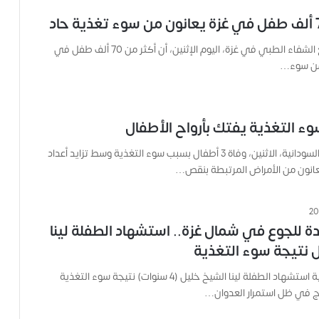
ا
ئ
ل
ت
أعلن مدير مجمع الشفاء الطبي في غزة، اليوم الإثنين، أن أكثر من 70 ألف طفل في
ه
 من سوء…
ا
ح
ت
ى
وء التغذية يفتك بأرواح الأطفال
ل
أعلنت السلطات السودانية، الاثنين، وفاة 3 أطفال بسبب سوء التغذية وسط تزايد أعداد
ح
ظ
عانون من الأمراض المرتبطة بنقص…
ة
ا
س
 للجوع في شمال غزة.. استشهاد الطفلة لينا
ت
ش
 نتيجة سوء التغذية
ه
ا
أعلنت مصادر طبية استشهاد الطفلة لينا الشيخ خليل (4 سنوات) نتيجة سوء التغذية
د
اج في ظل استمرار العدوان…
ه
ا