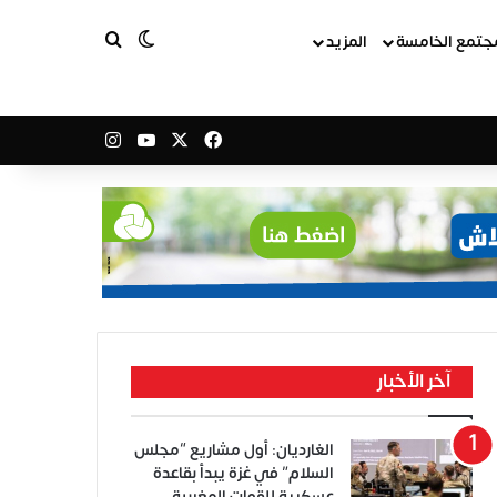
بحث عن
الوضع المظلم
جتمع الخامسة
المزيد
‫X
فيسبوك
‫YouTube
انستقرام
آخر الأخبار
الغارديان: أول مشاريع “مجلس
السلام” في غزة يبدأ بقاعدة
عسكرية للقوات المغربية