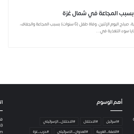
بسبب المجاعة في شمال غزة
أعلنت مصادر طبية، صباح اليوم الإثنين، وفاة طفل (6 سنوات) بسبب المجاعة والجفاف،
ايا سوء التغذية في…
أهم الوسوم
ات
فل
#اسرائيل
#الاحتلال
#الاحتلال_الإسرائيلي
59
#الضفة_الغربية
#العدوان_الاسرائيلي
#حرب_غزة
om