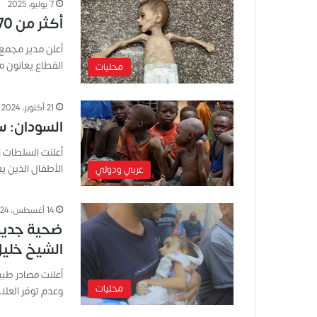
7 يوليو، 2025
أكثر من 70 ألف طفل في غزة يعانون من سوء تغذية حاد
القطاع يعانون
محليات
21 أكتوبر، 2024
السودان: س
الأطفال الذين ي
عربي ودولي
14 أغسطس، 2024
ضحية جديدة
الشيخ خليل
محليات
وعدم توفر العل