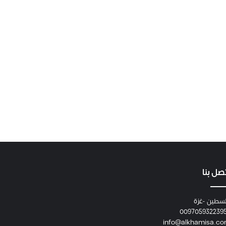
صل بنا
سطين -غزة
009705932239
info@alkhamisa.c