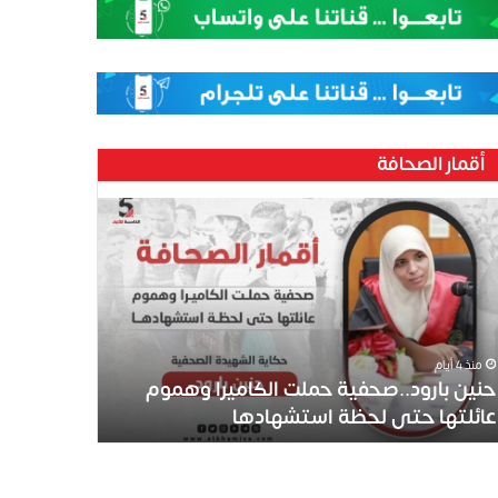
أقمار الصحافة
منذ 4 أيام
حنين بارود..صحفية حملت الكاميرا وهموم
عائلتها حتى لحظة استشهادها