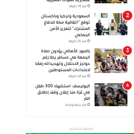
منذ 19 دقيقة
السعودية وتركيا وباكستان
توقع “اتفاقية مكة للدفاع
المشترك” لتعزيز الأمن
الجماعي
منذ 35 دقيقة
بالصور: الأهالي يؤدون صلاة
الجمعة في مسافر يطا رغم
حواجز الاحتلال وتهديداته رفضًا
لاعتداءات المستوطنين
منذ 48 دقيقة
اليونيسف: استشهاد 300 طفل
في غزة منذ إعلان وقف إطلاق
النار
منذ ساعة واحدة
لمتابعة اخر الاخبار