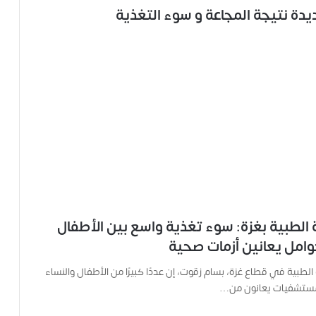
ف
ي
ة
ح
م
ل
ت
ا
ل
ك
ا
م
ي
ر
ا
ة الطبية بغزة: سوء تغذية واسع بين الأطفال
و
وامل يعانين أزمات صحية
ه
م
 الطبية في قطاع غزة، بسام زقوت، إن عددًا كبيرًا من الأطفال والنساء
و
لمستشفيات يعانون من…
م
ع