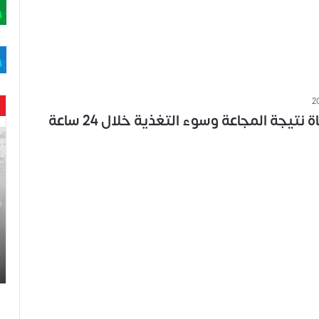
6 حالات وفاة نتيجة المجاعة وسوء التغذية خلال 24 ساعة
ح
ن
ي
ن
ب
ا
ر
و
د
.
.
ص
ح