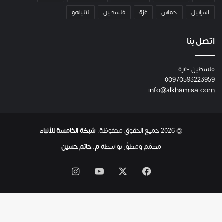
م
اسرائيل
حماس
غزة
فلسطين
نتنياهو
و
م
ع
اتصل بنا
ا
ئ
فلسطين -غزة
ل
00970593223959
ت
info@alkhamisa.com
ه
ا
ح
ت
© 2026 جميع الحقوق محفوظة.
شبكة الخامسة للأنباء
ى
ل
مصمّم ومطوَّر بواسطة
م. حاتم حسين
ح
ظ
‫X
فيسبوك
‫YouTube
انستقرام
ة
ا
س
ت
ش