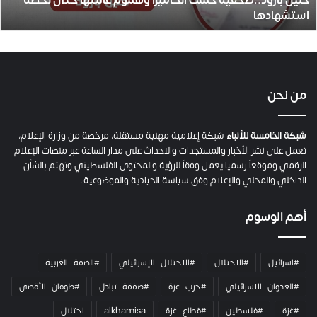
حنين بارود..صحفية حملت الكاميرا وهموم عائلتها حتى لحظة
د
استشهادها
.
.
ص
ح
ف
ي
من نحن
ة
ح
م
شبكة الخامسة للأنباء
شبكة إعلامية مهنية مستقلة، مرخصة من وزارة الإعلام،
ل
تعمل على نشر الأخبار والمستجدات والاحداث على مدار الساعة عبر منصات الإعلام
ت
الرقمي وموقعاً رسميا يعمل وفقاً للرؤية والمحتوى الفلسطيني وتهتم بالشأن
ا
الداخلي والمحلي والإعلام وفق سياسة الحيادية والموضوعية.
ل
ك
أهم الوسوم
ا
م
ي
#اسرائيل
#الاحتلال
#الاحتلال_الإسرائيلي
#الضفة_الغربية
ر
ا
#العدوان_الاسرائيلي
#حرب_غزة
#صفقة_تبادل
#طوفان_الأقصى
و
#غزة
#فلسطين
#قطاع_غزة
alkhamisa
احتلال
ه