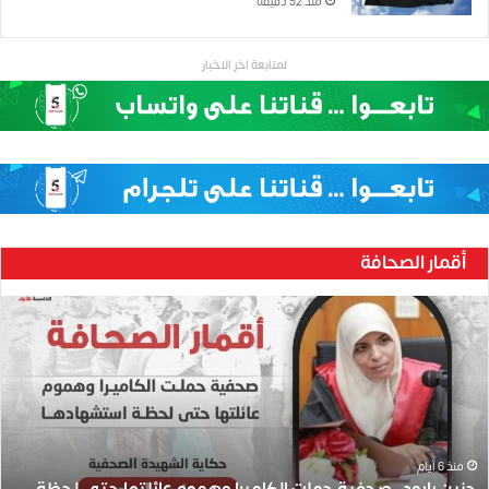
منذ 52 دقيقة
لمتابعة اخر الاخبار
أقمار الصحافة
ح
ن
ي
ن
ب
ا
ر
و
منذ 6 أيام