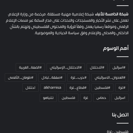
ة
ح
م
شبكة الخامسة للأنباء
شبكة إعلامية مهنية مستقلة، مرخصة من وزارة الإعلام،
ل
تعمل على نشر الأخبار والمستجدات والاحداث على مدار الساعة عبر منصات الإعلام
ت
الرقمي وموقعاً رسميا يعمل وفقاً للرؤية والمحتوى الفلسطيني وتهتم بالشأن
ا
الداخلي والمحلي والإعلام وفق سياسة الحيادية والموضوعية.
ل
ك
أهم الوسوم
ا
م
ي
#اسرائيل
#الاحتلال
#الاحتلال_الإسرائيلي
#الضفة_الغربية
ر
ا
#العدوان_الاسرائيلي
#حرب_غزة
#صفقة_تبادل
#طوفان_الأقصى
و
#غزة
#فلسطين
#قطاع_غزة
alkhamisa
احتلال
ه
م
اسرائيل
حماس
غزة
فلسطين
نتنياهو
و
م
ع
اتصل بنا
ا
ئ
فلسطين -غزة
ل