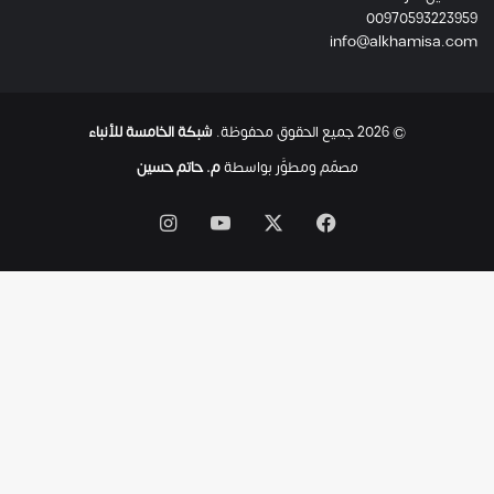
00970593223959
ت
info@alkhamisa.com
ه
ا
ح
ت
© 2026 جميع الحقوق محفوظة.
شبكة الخامسة للأنباء
ى
ل
مصمّم ومطوَّر بواسطة
م. حاتم حسين
ح
ظ
‫X
فيسبوك
‫YouTube
انستقرام
ة
ا
س
ت
ش
ه
ا
د
ه
ا