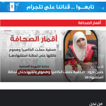
أقمار الصحافة
ح
ن
ي
ن
ب
ا
ر
و
منذ 4 أيام
حنين بارود..صحفية حملت الكاميرا وهموم عائلتها حتى لحظة
د
استشهادها
.
.
ص
ح
ف
ي
من نحن