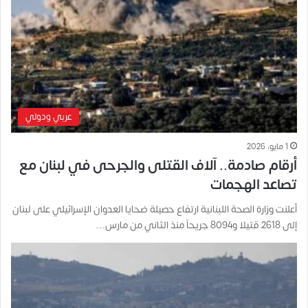
عربي ودولي
1 مايو، 2026
أرقام صادمة.. آلاف القتلى والجرحى في لبنان مع
تصاعد الهجمات
أعلنت وزارة الصحة اللبنانية ارتفاع حصيلة ضحايا العدوان الإسرائيلي على لبنان
إلى 2618 قتيلا و8094 جريحاً منذ الثاني من مارس…