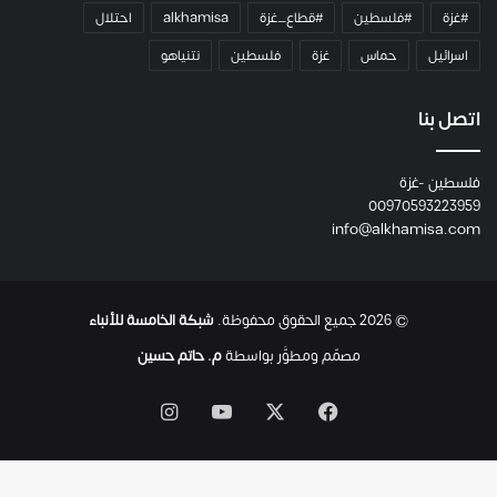
#غزة
#فلسطين
#قطاع_غزة
alkhamisa
احتلال
ه
م
اسرائيل
حماس
غزة
فلسطين
نتنياهو
و
م
ع
اتصل بنا
ا
ئ
فلسطين -غزة
ل
00970593223959
ت
info@alkhamisa.com
ه
ا
ح
ت
© 2026 جميع الحقوق محفوظة.
شبكة الخامسة للأنباء
ى
ل
مصمّم ومطوَّر بواسطة
م. حاتم حسين
ح
ظ
‫X
فيسبوك
‫YouTube
انستقرام
ة
ا
س
ت