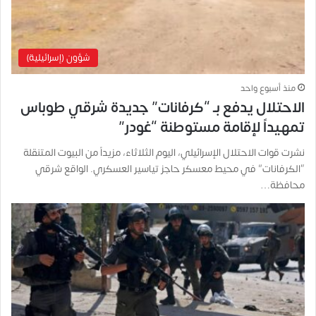
شؤون (إسرائيلية)
منذ أسبوع واحد
الاحتلال يدفع بـ “كرفانات” جديدة شرقي طوباس
تمهيداً لإقامة مستوطنة “غودر”
نشرت قوات الاحتلال الإسرائيلي، اليوم الثلاثاء، مزيداً من البيوت المتنقلة
“الكرفانات” في محيط معسكر حاجز تياسير العسكري. الواقع شرقي
محافظة…