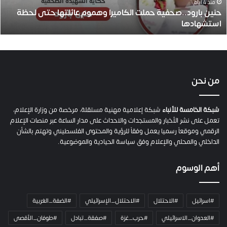
و
منذ 4 أيام
حنين بارود..صحفية حملت الكاميرا وهموم عائلتها حتى لحظة
د
استشهادها
.
.
ص
ح
ف
ي
من نحن
ة
ح
م
شبكة الخامسة للأنباء
شبكة إعلامية مهنية مستقلة، مرخصة من وزارة الإعلام،
ل
تعمل على نشر الأخبار والمستجدات والاحداث على مدار الساعة عبر منصات الإعلام
ت
الرقمي وموقعاً رسميا يعمل وفقاً للرؤية والمحتوى الفلسطيني وتهتم بالشأن
ا
الداخلي والمحلي والإعلام وفق سياسة الحيادية والموضوعية.
ل
ك
أهم الوسوم
ا
م
ي
#اسرائيل
#الاحتلال
#الاحتلال_الإسرائيلي
#الضفة_الغربية
ر
ا
#العدوان_الاسرائيلي
#حرب_غزة
#صفقة_تبادل
#طوفان_الأقصى
و