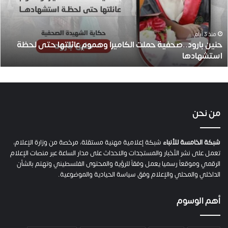
ب
ا
ر
و
منذ 3 أيام
حنين بارود..صحفية حملت الكاميرا وهموم عائلتها حتى لحظة
د
استشهادها
.
.
ص
ح
ف
ي
من نحن
ة
ح
م
شبكة الخامسة للأنباء
شبكة إعلامية مهنية مستقلة، مرخصة من وزارة الإعلام،
ل
تعمل على نشر الأخبار والمستجدات والاحداث على مدار الساعة عبر منصات الإعلام
ت
الرقمي وموقعاً رسميا يعمل وفقاً للرؤية والمحتوى الفلسطيني وتهتم بالشأن
ا
الداخلي والمحلي والإعلام وفق سياسة الحيادية والموضوعية.
ل
ك
أهم الوسوم
ا
م
ي