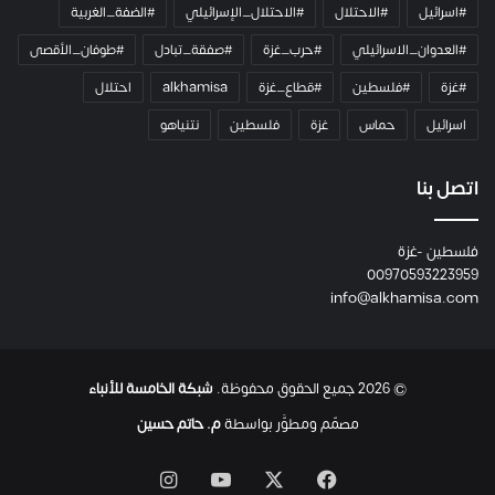
#اسرائيل
#الاحتلال
#الاحتلال_الإسرائيلي
#الضفة_الغربية
ر
ا
#العدوان_الاسرائيلي
#حرب_غزة
#صفقة_تبادل
#طوفان_الأقصى
و
#غزة
#فلسطين
#قطاع_غزة
alkhamisa
احتلال
ه
م
اسرائيل
حماس
غزة
فلسطين
نتنياهو
و
م
ع
اتصل بنا
ا
ئ
فلسطين -غزة
ل
00970593223959
ت
info@alkhamisa.com
ه
ا
ح
ت
© 2026 جميع الحقوق محفوظة.
شبكة الخامسة للأنباء
ى
ل
مصمّم ومطوَّر بواسطة
م. حاتم حسين
ح
ظ
‫X
فيسبوك
‫YouTube
انستقرام
ة