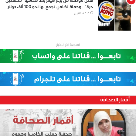
فصل موظفة من برغر كينغ بعد هتافها “فلسطين
حرة”.. وحملة تضامن تجمع لها نحو 100 ألف دولار
منذ ساعتين
لمتابعة اخر الاخبار
أقمار الصحافة
ح
ن
ي
ن