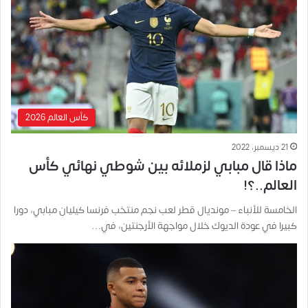
كأس العالم 2026
21 ديسمبر، 2022
ماذا قال مبابي لزملائه بين شوطي نهائي كأس
العالم..؟!
الخامسة للأنباء – مونديال قطر لعب نجم منتخب فرنسا كيليان مبابي، دورا
كبيرا في عودة الديوك خلال مواجهة الأرجنتين، في…