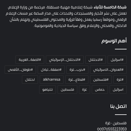
ح
م
شبكة الخامسة للأنباء
شبكة إعلامية مهنية مستقلة، مرخصة من وزارة الإعلام،
ل
تعمل على نشر الأخبار والمستجدات والاحداث على مدار الساعة عبر منصات الإعلام
ت
الرقمي وموقعاً رسميا يعمل وفقاً للرؤية والمحتوى الفلسطيني وتهتم بالشأن
ا
الداخلي والمحلي والإعلام وفق سياسة الحيادية والموضوعية.
ل
ك
أهم الوسوم
ا
م
ي
#اسرائيل
#الاحتلال
#الاحتلال_الإسرائيلي
#الضفة_الغربية
ر
ا
#العدوان_الاسرائيلي
#حرب_غزة
#صفقة_تبادل
#طوفان_الأقصى
و
#غزة
#فلسطين
#قطاع_غزة
alkhamisa
احتلال
ه
م
اسرائيل
حماس
غزة
فلسطين
نتنياهو
و
م
ع
اتصل بنا
ا
ئ
فلسطين -غزة
ل
00970593223959
ت