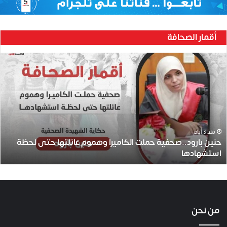
أقمار الصحافة
ح
ن
ي
ن
ب
ا
ر
و
منذ 3 أيام
حنين بارود..صحفية حملت الكاميرا وهموم عائلتها حتى لحظة
د
استشهادها
.
.
ص
ح
ف
ي
من نحن
ة