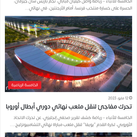
الخامسة للأنباء – رياضة واصل كيليان مبابي، نجم باريس سان جيرمان،
الحسرة على خسارة منتخب فرنسا، أمام الأرجنتين، في نهائي…
الخامسة الرياضية
12 مايو، 2023
تحرك مفاجئ لنقل ملعب نهائي دوري أبطال أوروبا
الخامسة للأنباء – رياضة كشف تقرير صحفي إنجليزي، عن تحرك الاتحاد
الأوروبي، لكرة القدم “يويفا” لنقل ملعب مباراة نهائي التشامبيونزليج.…