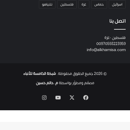
م
اسرائيل
حماس
غزة
فلسطين
نتنياهو
و
م
ع
اتصل بنا
ا
ئ
فلسطين -غزة
ل
00970593223959
ت
info@alkhamisa.com
ه
ا
ح
ت
© 2026 جميع الحقوق محفوظة.
شبكة الخامسة للأنباء
ى
ل
مصمّم ومطوَّر بواسطة
م. حاتم حسين
ح
ظ
‫X
فيسبوك
‫YouTube
انستقرام
ة
ا
س
ت
ش
ه