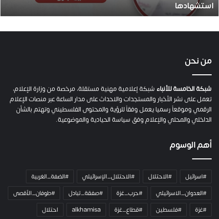
استشهادها
.
.
ص
ح
ف
ي
من نحن
ة
ح
م
شبكة الخامسة للأنباء
شبكة إعلامية مهنية مستقلة، مرخصة من وزارة الإعلام،
ل
تعمل على نشر الأخبار والمستجدات والاحداث على مدار الساعة عبر منصات الإعلام
ت
الرقمي وموقعاً رسميا يعمل وفقاً للرؤية والمحتوى الفلسطيني وتهتم بالشأن
ا
الداخلي والمحلي والإعلام وفق سياسة الحيادية والموضوعية.
ل
ك
أهم الوسوم
ا
م
ي
#اسرائيل
#الاحتلال
#الاحتلال_الإسرائيلي
#الضفة_الغربية
ر
ا
#العدوان_الاسرائيلي
#حرب_غزة
#صفقة_تبادل
#طوفان_الأقصى
و
#غزة
#فلسطين
#قطاع_غزة
alkhamisa
احتلال
ه