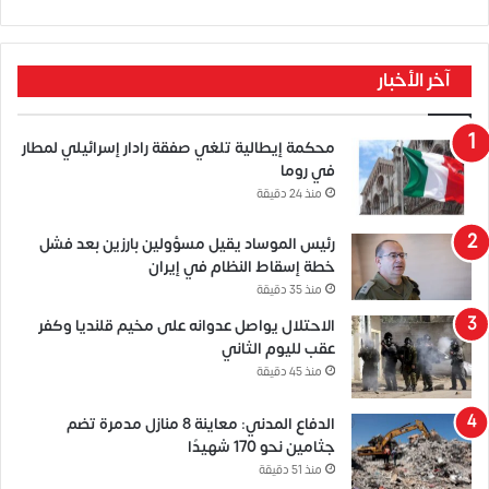
آخر الأخبار
محكمة إيطالية تلغي صفقة رادار إسرائيلي لمطار
في روما
منذ 24 دقيقة
رئيس الموساد يقيل مسؤولين بارزين بعد فشل
خطة إسقاط النظام في إيران
منذ 35 دقيقة
الاحتلال يواصل عدوانه على مخيم قلنديا وكفر
عقب لليوم الثاني
منذ 45 دقيقة
الدفاع المدني: معاينة 8 منازل مدمرة تضم
جثامين نحو 170 شهيدًا
منذ 51 دقيقة