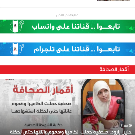
لمتابعة اخر الاخبار
أقمار الصحافة
ح
ن
ي
ن
ب
ا
ر
و
منذ 3 أيام
حنين بارود..صحفية حملت الكاميرا وهموم عائلتها حتى لحظة
د