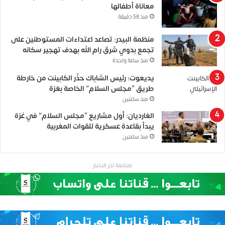
معاناة أطفالها
منذ 58 دقيقة
منظمة البيدر: تصاعد اعتداءات المستوطنين على
تجمع بدوي شرق رام الله بهدف تهجير سكانه
منذ ساعة واحدة
يديعوت: رئيس الشاباك حذّر الكابينت من خارطة
طريق “مجلس السلام” الخاصة بغزة
منذ ساعتين
الغارديان: أول مشاريع “مجلس السلام” في غزة
يبدأ بقاعدة عسكرية للقوات المغربية
منذ ساعتين
لمتابعة اخر الاخبار