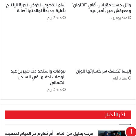
وائل جسار: مقبلش أغني “الألوان”
شام الذهبي تخوض تجربة الإنتاج
ومعرفش مين أمير عيد
بأغنية جديدة لوالدتها أصالة
منذ يومين
منذ 3 أيام
إليسا تكشف سر خسارتها للوزن
بروفات واستعدادت شيرين عبد
الوهاب لحفلها في الساحل
منذ 3 أيام
الشمالي
منذ 4 أيام
آخر الأخبار
فرحة بقليل من الماء.. أم تُقاوم حر الخيام لتخفيف