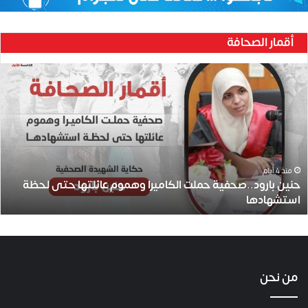
أقمار الصحافة
ح
ن
ي
ن
ب
ا
ر
و
منذ 4 أيام
حنين بارود..صحفية حملت الكاميرا وهموم عائلتها حتى لحظة
د
استشهادها
.
.
ص
ح
ف
ي
من نحن
ة
ح