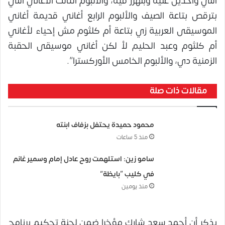
اللي واخدين عليه وبنهزر فيه، والألبوم التالت الأغاني اللي
بترقص بتاعة الصيف والألبوم الرابع أغاني قديمة أغاني
الموسيقى العربية زي بتاعة أم كلثوم مش إحياء لأغاني
أم كلثوم وعبد الحليم لأ لكن أغاني موسيقى الحقبة
الزمنية دي، والألبوم الخامس الأوركسترا”.
مقالات ذات صلة
محمود حميدة يحتفل بزفاف ابنته
منذ 5 ساعات
سامو زين: استلهمت روح عادل إمام وسمير غانم
في كليب “بايظة”
منذ يومين
يذكر أن أحمد سعد شارك مؤخرا ضمن لجنة تحكيم برنامج