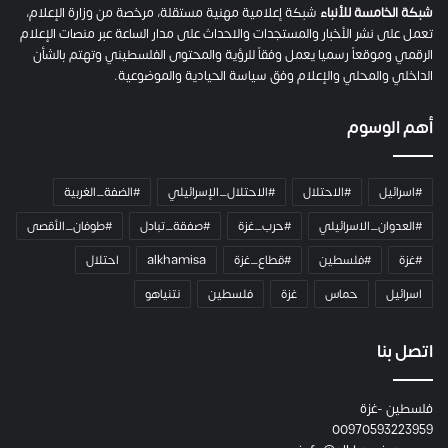
م
شبكة الخامسة للأنباء
شبكة إعلامية مهنية مستقلة، مرخصة من وزارة الإعلام،
ل
تعمل على نشر الأخبار والمستجدات والاحداث على مدار الساعة عبر منصات الإعلام
ت
الرقمي وموقعاً رسميا يعمل وفقاً للرؤية والمحتوى الفلسطيني وتهتم بالشأن
ا
الداخلي والمحلي والإعلام وفق سياسة الحيادية والموضوعية.
ل
ك
أهم الوسوم
ا
م
ي
#اسرائيل
#الاحتلال
#الاحتلال_الإسرائيلي
#الضفة_الغربية
ر
ا
#العدوان_الاسرائيلي
#حرب_غزة
#صفقة_تبادل
#طوفان_الأقصى
و
#غزة
#فلسطين
#قطاع_غزة
alkhamisa
احتلال
ه
م
اسرائيل
حماس
غزة
فلسطين
نتنياهو
و
م
ع
اتصل بنا
ا
ئ
فلسطين -غزة
ل
00970593223959
ت