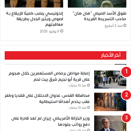
نفوق الأسد الصيني “هان هان”
إندونيسي ينصب كمينًا للإيقاع بـ4
صاحب التسريحة الفريدة
لصوص ويثير الجدل بطريقة
معاقبتهم
منذ 3 أسابيع
6 يوليو، 2026
آخر الأخبار
إصابة مواطن برصاص المستعمرين خلال هجوم
على قرية أبو نجيم شرق بيت لحم
منذ 10 ساعات
محافظة القدس: عدوان الاحتلال على قلنديا وكفر
عقب يخدم أهدافًا استيطانية
منذ 10 ساعات
وزير الخزانة الأمريكي: إيران لم تعد قادرة على
دفع رواتب جنودها
منذ 10 ساعات