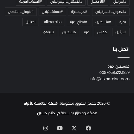
#اسرائيل
#الاحتلال
#الاحتلال_الإسرائيلي
#الضفة_الغربية
ر
ا
#العدوان_الاسرائيلي
#حرب_غزة
#صفقة_تبادل
#طوفان_الأقصى
و
#غزة
#فلسطين
#قطاع_غزة
alkhamisa
احتلال
ه
م
اسرائيل
حماس
غزة
فلسطين
نتنياهو
و
م
ع
اتصل بنا
ا
ئ
فلسطين -غزة
ل
00970593223959
ت
info@alkhamisa.com
ه
ا
ح
ت
© 2026 جميع الحقوق محفوظة.
شبكة الخامسة للأنباء
ى
ل
مصمّم ومطوَّر بواسطة
م. حاتم حسين
ح
ظ
‫X
فيسبوك
‫YouTube
انستقرام
ة