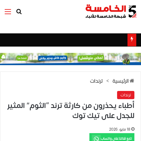
بحث عن
الق
الرئيسية
>
ترندات
ترندات
أطباء يحذرون من كارثة ترند “الثوم” المثير
للجدل على تيك توك
18 مايو، 2026
تابع قناتنا على واتساب