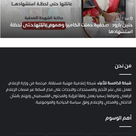
ا
ر
و
منذ 5 أيام
حنين بارود..صحفية حملت الكاميرا وهموم عائلتها حتى لحظة
د
استشهادها
.
.
ص
ح
ف
ي
من نحن
ة
ح
م
شبكة الخامسة للأنباء
شبكة إعلامية مهنية مستقلة، مرخصة من وزارة الإعلام،
ل
تعمل على نشر الأخبار والمستجدات والاحداث على مدار الساعة عبر منصات الإعلام
ت
الرقمي وموقعاً رسميا يعمل وفقاً للرؤية والمحتوى الفلسطيني وتهتم بالشأن
ا
الداخلي والمحلي والإعلام وفق سياسة الحيادية والموضوعية.
ل
ك
أهم الوسوم
ا
م
ي