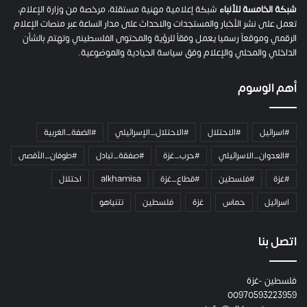
م
شبكة الخامسة للأنباء
شبكة إعلامية مهنية مستقلة، مرخصة من وزارة الإعلام،
ل
تعمل على نشر الأخبار والمستجدات والاحداث على مدار الساعة عبر منصات الإعلام
ت
الرقمي وموقعاً رسميا يعمل وفقاً للرؤية والمحتوى الفلسطيني وتهتم بالشأن
ا
الداخلي والمحلي والإعلام وفق سياسة الحيادية والموضوعية.
ل
ك
أهم الوسوم
ا
م
ي
#اسرائيل
#الاحتلال
#الاحتلال_الإسرائيلي
#الضفة_الغربية
ر
ا
#العدوان_الاسرائيلي
#حرب_غزة
#صفقة_تبادل
#طوفان_الأقصى
و
#غزة
#فلسطين
#قطاع_غزة
alkhamisa
احتلال
ه
م
اسرائيل
حماس
غزة
فلسطين
نتنياهو
و
م
ع
اتصل بنا
ا
ئ
فلسطين -غزة
ل
00970593223959
ت