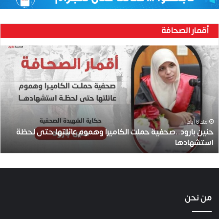
أقمار الصحافة
ح
ن
ي
ن
ب
ا
ر
و
منذ 6 أيام
حنين بارود..صحفية حملت الكاميرا وهموم عائلتها حتى لحظة
د
استشهادها
.
.
ص
ح
ف
ي
من نحن
ة
ح