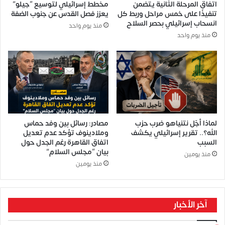
اتفاق المرحلة الثانية يتضمن
مخطط إسرائيلي لتوسيع “جيلو”
تنفيذًا على خمس مراحل وربط كل
يعزز فصل القدس عن جنوب الضفة
انسحاب إسرائيلي بحصر السلاح
منذ يوم واحد
منذ يوم واحد
لماذا أجّل نتنياهو ضرب حزب
مصادر: رسائل بين وفد حماس
الله؟.. تقرير إسرائيلي يكشف
وملادينوف تؤكد عدم تعديل
السبب
اتفاق القاهرة رغم الجدل حول
بيان “مجلس السلام”
منذ يومين
منذ يومين
آخر الأخبار