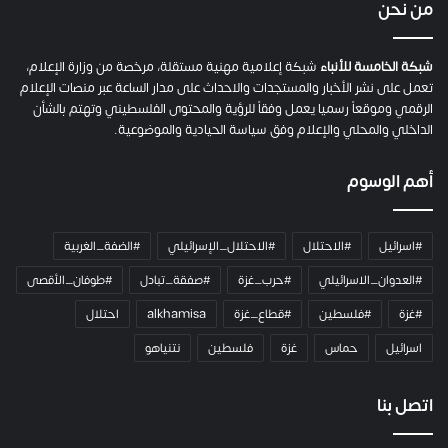
ي
من نحن
ة
ح
م
شبكة الخامسة للأنباء
شبكة إعلامية مهنية مستقلة، مرخصة من وزارة الإعلام،
ل
تعمل على نشر الأخبار والمستجدات والاحداث على مدار الساعة عبر منصات الإعلام
ت
الرقمي وموقعاً رسميا يعمل وفقاً للرؤية والمحتوى الفلسطيني وتهتم بالشأن
ا
الداخلي والمحلي والإعلام وفق سياسة الحيادية والموضوعية.
ل
ك
أهم الوسوم
ا
م
ي
#اسرائيل
#الاحتلال
#الاحتلال_الإسرائيلي
#الضفة_الغربية
ر
ا
#العدوان_الاسرائيلي
#حرب_غزة
#صفقة_تبادل
#طوفان_الأقصى
و
#غزة
#فلسطين
#قطاع_غزة
alkhamisa
احتلال
ه
م
اسرائيل
حماس
غزة
فلسطين
نتنياهو
و
م
ع
اتصل بنا
ا
ئ