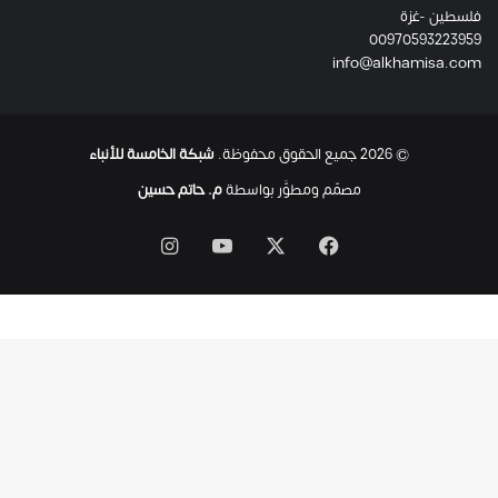
فلسطين -غزة
ل
00970593223959
ت
info@alkhamisa.com
ه
ا
ح
ت
© 2026 جميع الحقوق محفوظة.
شبكة الخامسة للأنباء
ى
ل
مصمّم ومطوَّر بواسطة
م. حاتم حسين
ح
ظ
‫X
فيسبوك
‫YouTube
انستقرام
ة
ا
س
ت
ش
ه
ا
د
ه
ا