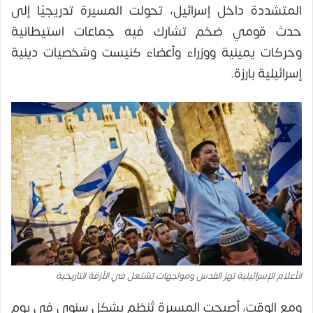
المتشددة داخل إسرائيل، تحولت المسيرة تدريجيًا إلى
حدث قومي ضخم تشارك فيه جماعات استيطانية
وحركات يمينية ووزراء وأعضاء كنيست وشخصيات دينية
إسرائيلية بارزة.
الأعلام الإسرائيلية تهز القدس ومواجهات تشتعل في الأزقة التاريخية
ومع الوقت، أصبحت المسيرة تُنظم بشكل سنوي في يوم