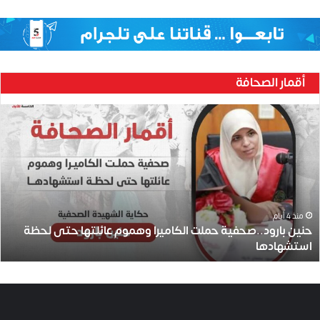
أقمار الصحافة
ح
ن
ي
ن
ب
ا
ر
و
منذ 4 أيام
حنين بارود..صحفية حملت الكاميرا وهموم عائلتها حتى لحظة
د
استشهادها
.
.
ص
ح
ف