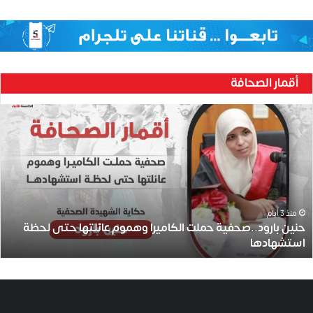
أقمار الصحافة
ح
ن
ي
ن
ب
ا
ر
و
منذ 3 أيام
حنين بارود..صحفية حملت الكاميرا وهموم عائلتها حتى لحظة
د
استشهادها
.
.
ص
ح
ف