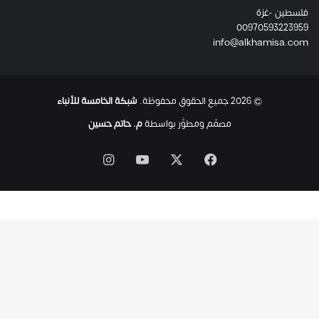
فلسطين -غزة
ل
00970593223959
ت
info@alkhamisa.com
ه
ا
ح
ت
© 2026 جميع الحقوق محفوظة.
شبكة الخامسة للأنباء
ى
ل
مصمّم ومطوَّر بواسطة
م. حاتم حسين
ح
ظ
‫X
فيسبوك
‫YouTube
انستقرام
ة
ا
س
ت
ش
ه
ا
د
ه
ا