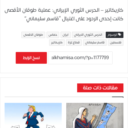
كاريكاتير – الحرس الثوري الإيراني: عملية طوقان الأقصى
كانت إحدى الردود على اغتيال “قاسم سليماني”
الوسوم
الحرس الثوري الايراني
ايران
حماس
طوفان الاقصى
فلسطين
قاسم سليماني
قطاع غزة
كاريكاتير
نسخ الرابط
مقالات ذات صلة