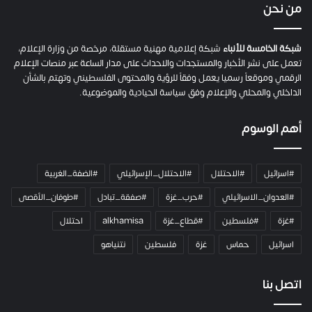
ي
من نحن
ة
ح
م
شبكة الخامسة للأنباء
شبكة إعلامية مهنية مستقلة، مرخصة من وزارة الإعلام،
ل
تعمل على نشر الأخبار والمستجدات والاحداث على مدار الساعة عبر منصات الإعلام
ت
الرقمي وموقعاً رسميا يعمل وفقاً للرؤية والمحتوى الفلسطيني وتهتم بالشأن
ا
الداخلي والمحلي والإعلام وفق سياسة الحيادية والموضوعية.
ل
ك
أهم الوسوم
ا
م
ي
#اسرائيل
#الاحتلال
#الاحتلال_الإسرائيلي
#الضفة_الغربية
ر
ا
#العدوان_الاسرائيلي
#حرب_غزة
#صفقة_تبادل
#طوفان_الأقصى
و
#غزة
#فلسطين
#قطاع_غزة
alkhamisa
احتلال
ه
م
اسرائيل
حماس
غزة
فلسطين
نتنياهو
و
م
ع
اتصل بنا
ا
ئ