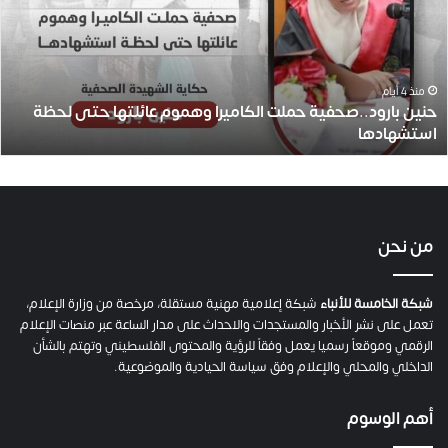
ن
ب
ا
ر
و
منذ 4 أيام
حنين بارود..صحفية حملت الكاميرا وهموم عائلتها حتى لحظة
د
استشهادها
.
.
ص
ح
ف
ي
من نحن
ة
ح
م
شبكة الخامسة للأنباء
شبكة إعلامية مهنية مستقلة، مرخصة من وزارة الإعلام،
ل
تعمل على نشر الأخبار والمستجدات والاحداث على مدار الساعة عبر منصات الإعلام
ت
الرقمي وموقعاً رسميا يعمل وفقاً للرؤية والمحتوى الفلسطيني وتهتم بالشأن
ا
الداخلي والمحلي والإعلام وفق سياسة الحيادية والموضوعية.
ل
ك
أهم الوسوم
ا