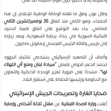
واعتبرها إنذارًا خطيرًا حول النوايا المبيتة ضد لبنان.
وقال عون، وفق ما نقلته الوكالة الوطنية للإعلام، إن هذا
الاعتداء، وهو الثاني منذ اتفاق
26 نوفمبر/تشرين الثاني
الماضي، جاء بعد التوقيع على اتفاق لضبط الحدود
اللبنانية-السورية في جدة، برعاية السعودية، وبعد زيارته
إلى باريس ولقائه الرئيس الفرنسي إيمانويل ماكرون.
وأضاف أن التصعيد الإسرائيلي يستدعي تكثيف الجهود
لحشد الدعم الدولي لضمان
“سيادة لبنان ومنع أي انتهاك
لها”
، مشددًا على ضرورة تعزيز الوحدة الداخلية والتعاون
مع الحكومة ورئيسها للحفاظ على استقرار البلاد.
ضحايا الغارة وتصريحات الجيش الإسرائيلي
أعلنت
وزارة الصحة اللبنانية
عن
مقتل ثلاثة أشخاص وإصابة