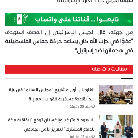
سبعة آخرين
جراء الغارة الإسرائيلية.
من جهته، قال الجيش الإسرائيلي إن القصف استهدف
“عضوًا في حزب الله كان يساعد حركة حماس الفلسطينية
في هجماتها ضد إسرائيل”
.
مقالات ذات صلة
الغارديان: أول مشاريع “مجلس السلام” في غزة
يبدأ بقاعدة عسكرية للقوات المغربية
منذ 26 دقيقة
السعودية وتركيا وباكستان توقع “اتفاقية مكة
للدفاع المشترك” لتعزيز الأمن الجماعي
منذ 42 دقيقة