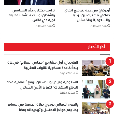
أردوغان في جدة لتوقيع اتفاق
ترامب يختار وريثه السياسي..
دفاعي مشترك بين تركيا
واشنطن بوست تكشف تفضيله
والسعودية وباكستان
لجيه دي فانس
منذ 6 ساعات
منذ 6 ساعات
آخر الأخبار
الغارديان: أول مشاريع “مجلس السلام” في غزة
يبدأ بقاعدة عسكرية للقوات المغربية
منذ 26 دقيقة
السعودية وتركيا وباكستان توقع “اتفاقية مكة
للدفاع المشترك” لتعزيز الأمن الجماعي
منذ 42 دقيقة
بالصور: الأهالي يؤدون صلاة الجمعة في مسافر
يطا رغم حواجز الاحتلال وتهديداته رفضًا