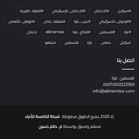
م
ي
#اسرائيل
#الاحتلال
#الاحتلال_الإسرائيلي
#الضفة_الغربية
ر
ا
#العدوان_الاسرائيلي
#حرب_غزة
#صفقة_تبادل
#طوفان_الأقصى
و
#غزة
#فلسطين
#قطاع_غزة
alkhamisa
احتلال
ه
م
اسرائيل
حماس
غزة
فلسطين
نتنياهو
و
م
ع
اتصل بنا
ا
ئ
فلسطين -غزة
ل
00970593223959
ت
info@alkhamisa.com
ه
ا
ح
ت
© 2026 جميع الحقوق محفوظة.
شبكة الخامسة للأنباء
ى
ل
مصمّم ومطوَّر بواسطة
م. حاتم حسين
ح
ظ