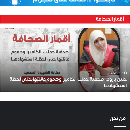
أقمار الصحافة
ح
ن
ي
ن
ب
ا
ر
و
منذ 5 أيام
حنين بارود..صحفية حملت الكاميرا وهموم عائلتها حتى لحظة
د
استشهادها
.
.
ص
ح
ف
ي
من نحن
ة
ح