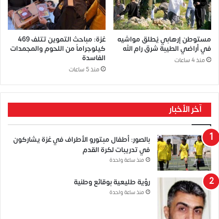
مستوطن إرهابي يُطلق مواشيه
غزة: مباحث التموين تتلف 469
في أراضي الطيبة شرق رام الله
كيلوجراماً من اللحوم والمجمدات
الفاسدة
منذ 4 ساعات
منذ 5 ساعات
آخر الأخبار
بالصور: أطفال مبتورو الأطراف في غزة يشاركون
في تدريبات لكرة القدم
منذ ساعة واحدة
رؤية طليعية بوقائع وطنية
منذ ساعة واحدة