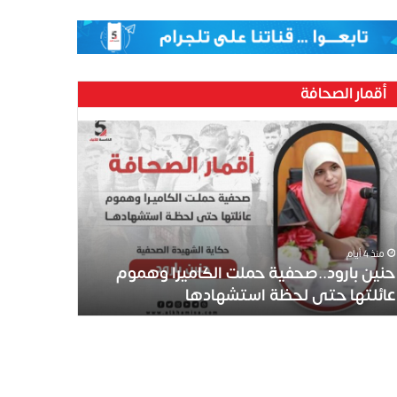
أقمار الصحافة
ين
رود..صحفية
لت
كاميرا
موم
ئلتها
ى
منذ 4 أيام
ظة
حنين بارود..صحفية حملت الكاميرا وهموم
تشهادها
عائلتها حتى لحظة استشهادها