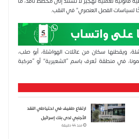
ية قانونية لعملية تهجير لا تستند إلى مخطط نافذ، ما
ًا لسياسات الفصل العنصري” في النقب.
واشلة، ويقطنها سكان من عائلات الهواشلة، أبو صلب،
مونا، في منطقة تُعرف باسم “الشعيرية” أو “مركبة
ارتفاع طفيف في احتياطي النقد
الأجنبي لدى بنك إسرائيل
منذ 44 دقيقة