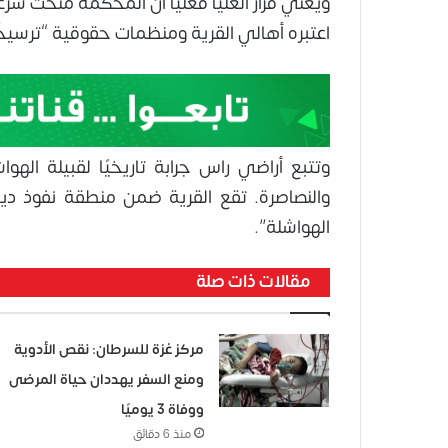
ويعني قرار العليا فعليا أن المحكمة منحت شرع
اعتبره أهالي القرية ومنظمات حقوقية “ترسيخ
وتتبع أراضي راس جرابة تاريخيًا لقبيلة اله
والنصاصرة. تقع القرية ضمن منطقة نفوذ دي
الهواشلة”.
مقالات ذات صلة
مركز غزة للسرطان: نقص الأدوية
ومنع السفر يهددان حياة المرضى
ووفاة 3 يوميًا
منذ 6 دقائق