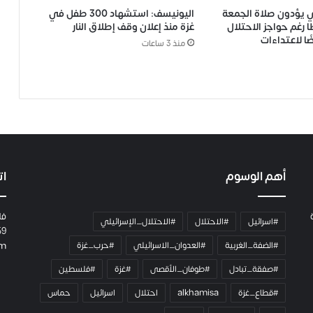
لي يؤدون صلاة الجمعة
اليونيسف: استشهاد 300 طفل في
رغم حواجز الاحتلال
غزة منذ إعلان وقف إطلاق النار
ًا لاعتداءات
منذ 3 ساعات
أهم الوسوم
ات
فل
#اسرائيل
#الاحتلال
#الاحتلال_الإسرائيلي
59
#الضفة_الغربية
#العدوان_الاسرائيلي
#حرب_غزة
om
#صفقة_تبادل
#طوفان_الأقصى
#غزة
#فلسطين
#قطاع_غزة
alkhamisa
احتلال
اسرائيل
حماس