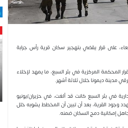
حن
ربعاء، على قرار يقضي بتهجير سكان قرية رأس جرابة
با
حم
ال
وه
ار المحكمة المركزية في بئر السبع، ما يمهد لإخلاء
عا
حت
لح
اس
ارية في بئر السبع كانت قد ألغت، في حزيران/يونيو
د وجود القرية، بعد أن تبين أن المخطط يشوبه خلل
جاهل إمكانية دمج السكان ضمنه.