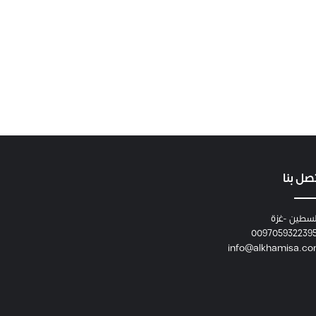
صل بنا
سطين -غزة
009705932239
info@alkhamisa.c