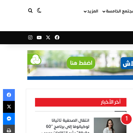
بحث عن
الوضع المظلم
جتمع الخامسة
المزيد
‫X
فيسبوك
‫YouTube
انستقرام
في
‫X
آخر الأخبار
ما
انتقال الصحفية تاتيانا
طب
لوكيانوفا إلى برنامج “60
دقيقة” يثير انتقادات بسبب