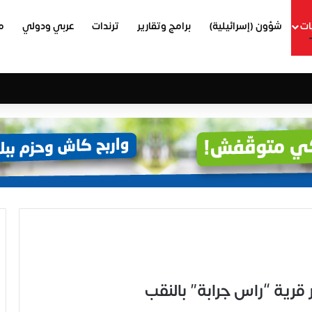
ات
شؤون (إسرائيلية)
برامج وتقارير
ترندات
عربي ودولي
م
 قرية “راس جرابة” بالنقب