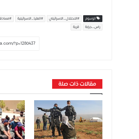
الوسوم
#الاحتلال_الاسرائيلي
#العليا_الاسرائيلية
#مصادقة
راس_جرابة
قرية
مقالات ذات صلة