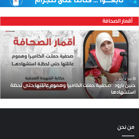
أقمار الصحافة
ح
ن
ي
ن
ب
ا
ر
و
منذ 4 أيام
حنين بارود..صحفية حملت الكاميرا وهموم عائلتها حتى لحظة
د
استشهادها
.
.
ص
ح
ف
ي
من نحن
ة
ح