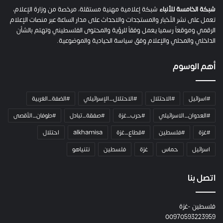
م
شبكة الخامسة للأنباء
شبكة إعلامية مهنية مستقلة، مرخصة من وزارة الإعلام،
ل
تعمل على نشر الأخبار والمستجدات والاحداث على مدار الساعة عبر منصات الإعلام
ت
الرقمي وموقعاً رسميا يعمل وفقاً للرؤية والمحتوى الفلسطيني وتهتم بالشأن
ا
الداخلي والمحلي والإعلام وفق سياسة الحيادية والموضوعية.
ل
ك
أهم الوسوم
ا
م
ي
#اسرائيل
#الاحتلال
#الاحتلال_الإسرائيلي
#الضفة_الغربية
ر
ا
#العدوان_الاسرائيلي
#حرب_غزة
#صفقة_تبادل
#طوفان_الأقصى
و
#غزة
#فلسطين
#قطاع_غزة
alkhamisa
احتلال
ه
م
اسرائيل
حماس
غزة
فلسطين
نتنياهو
و
م
ع
اتصل بنا
ا
ئ
فلسطين -غزة
ل
00970593223959
ت