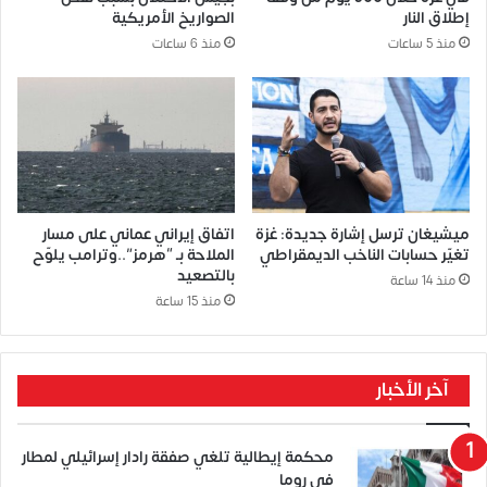
إطلاق النار
الصواريخ الأمريكية
منذ 5 ساعات
منذ 6 ساعات
ميشيغان ترسل إشارة جديدة: غزة
اتفاق إيراني عماني على مسار
تغيّر حسابات الناخب الديمقراطي
الملاحة بـ “هرمز”..وترامب يلوّح
بالتصعيد
منذ 14 ساعة
منذ 15 ساعة
آخر الأخبار
محكمة إيطالية تلغي صفقة رادار إسرائيلي لمطار
في روما