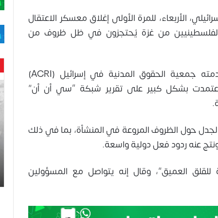
ائيلي، الأربعاء، للمرة الأولى إغلاق معسكر الاعتقال
الفلسطينيين من غزة يُحتجزون في ظل ظروف من
وتأتي جلسة الاستماع ردًا على التماس قدمته جمعية الحقوق المدنية في إسرائيل (ACRI)
حن
اعتمدت بشكل كبير على تقرير شبكة “سي أن أن”
با
.
حم
ال
وه
 الجدل حول الظروف المروعة في المنشأة، بما في ذلك
عا
تج عنه ردود فعل دولية واسعة.
حت
لح
اس
ة للقلق العميق”، وقال إنه يتواصل مع المسؤولين