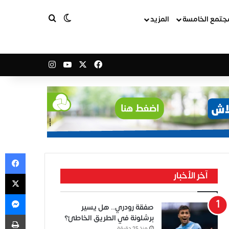
بحث عن
الوضع المظلم
جتمع الخامسة
المزيد
‫X
فيسبوك
‫YouTube
انستقرام
في
‫X
آخر الأخبار
ما
صفقة رودري.. هل يسير
طب
برشلونة في الطريق الخاطئ؟