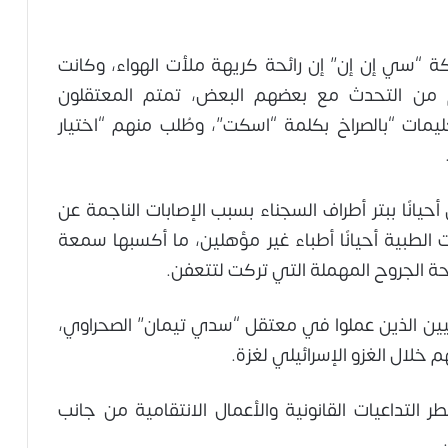
ة “سي إن إن” إن رائحة كريهة ملأت الهواء، وكانت
 من التحدث مع بعضهم البعض، تمتم المعتقلون
ليمات “بالصراخ بكلمة “اسكت”، وطُلب منهم “اختيار
أحيانًا ببتر أطراف السجناء بسبب الإصابات الناجمة عن
 الطبية أحيانًا أطباء غير مؤهلين، ما أكسبها سمعة
ئحة الجروح المهملة التي تركت لتتعفن.
ليين الذين عملوا في معتقل “سدي تيمان” الصحراوي،
 خلال الغزو الإسرائيلي لغزة.
 التداعيات القانونية والأعمال الانتقامية من جانب