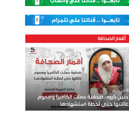
أقمار الصحافة
ين
رود..صحفية
لت
كاميرا
موم
ئلتها
ى
منذ 4 أيام
ظة
حنين بارود..صحفية حملت الكاميرا وهموم
تشهادها
عائلتها حتى لحظة استشهادها