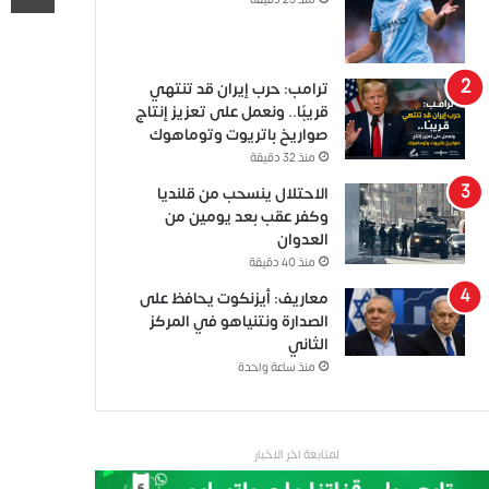
منذ 25 دقيقة
ترامب: حرب إيران قد تنتهي
قريبًا.. ونعمل على تعزيز إنتاج
صواريخ باتريوت وتوماهوك
منذ 32 دقيقة
الاحتلال ينسحب من قلنديا
وكفر عقب بعد يومين من
العدوان
منذ 40 دقيقة
معاريف: أيزنكوت يحافظ على
الصدارة ونتنياهو في المركز
الثاني
منذ ساعة واحدة
لمتابعة اخر الاخبار