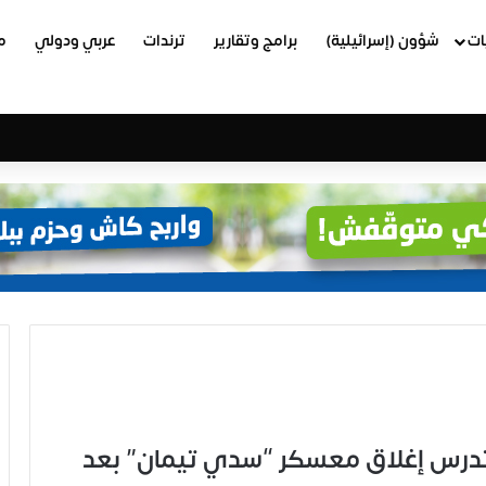
ات
شؤون (إسرائيلية)
برامج وتقارير
ترندات
عربي ودولي
م
 تدرس إغلاق معسكر “سدي تيمان” بعد