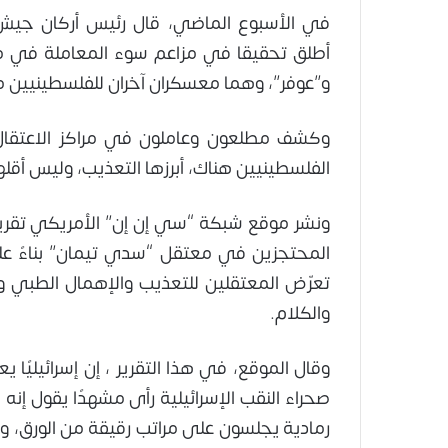
في الأسبوع الماضي، قال رئيس أركان جيش 
أطلق تحقيقا في مزاعم سوء المعاملة في م
و”عوفر”، وهما معسكران آخران للفلسطينيين م
وكشف مطلعون وعاملون في مراكز الاعتقال ا
الفلسطينيين هناك، أبرزها التعذيب، وليس أقله
ونشر موقع شبكة “سي إن إن” الأمريكي تقريرً
المحتجزين في معتقل “سدي تيمان” بناءً عل
تعرّض المعتقلين للتعذيب والإهمال الطبي 
والكلام.
وقال الموقع، في هذا التقرير ، إن إسرائيليً
صحراء النقب الإسرائيلية رأى مشهدًا يقول إنه 
رمادية يجلسون على مراتب رقيقة من الورق، 