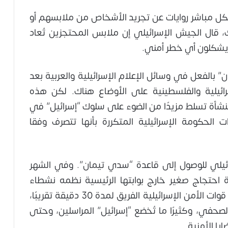
شكل مباشر روايات عن تجريد الأشخاص من ملابسهم أو
ك، قال الجيش الإسرائيلي إن ملابس المحتجزين تُعاد
ا يشكلون أي خطر أمني.
بالفعل في وسائل الإعلام الإسرائيلية والعربية بعد
ئيلية والفلسطينية على الأوضاع هناك. لكن هذه
منشأة تسلط مزيدًا من الضوء على سلوك “إسرائيل” في
الحكومة الإسرائيلية المتكررة بأنها تتصرف وفقا
ئيلي للوصول إلى قاعدة “سدي تيمان”. وفي الشهر
احتجاج صغير خارج بوابتها الرئيسية نظمه نشطاء
إسرائيليون يطالبون بإغلاق المنشأة. استجوبت قوات الأمن الإسرائيلية الفريق لمدة 30 دقيقة تقريبًا،
لصحفي، وكثيرًا ما تُخضع “إسرائيل” المراسلين، وحتى
يا الأمنية.