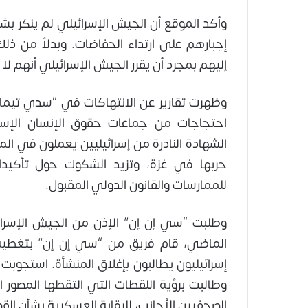
وأكد الموقع أن الجيش الإسرائيلي لم ينكر ب
إجبارهم على ارتداء الحفاضات. وبدلاً من ذل
إليهم بمجرد أن يقرر الجيش الإسرائيلي أنهم ل
وظهرت تقارير عن الانتهاكات في “سدي تيمان” 
احتجاجات من جماعات حقوق الإنسان الإسرا
الشهادة النادرة من إسرائيليين يعملون في ال
حربها في غزة، وتزيد الشكوك حول تأكيدات 
للممارسات والقانون الدولي المقبول.
وطلبت “سي إن إن” الإذن من الجيش الإسرا
الماضي، قام فريق من “سي إن إن” بتغطية 
وطالبت برؤية اللقطات التي التقطها المصور ا
الصحفيين الأجانب، للرقابة العسكرية بشأن القضا