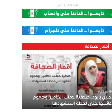
لمتابعة اخر الاخبار
أقمار الصحافة
ين
رود..صحفية
لت
كاميرا
موم
ئلتها
ى
منذ 5 أيام
ظة
حنين بارود..صحفية حملت الكاميرا وهموم
تشهادها
عائلتها حتى لحظة استشهادها