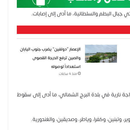
تي جبال البطم والسلطانية، ما أدى إلى إصابات.
الإعصار “دولفين” يضرب جنوب اليابان
والصين ترفع الدرجة القصوى
استعداداً لوصوله
منذ 4 ساعات
جة نارية في بلدة البرج الشمالي، ما أدى إلى سقوط
ير، وتبنين، وكفرا، وياطر، وصديقين، والغندورية.