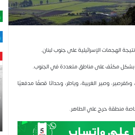
تيجة الهجمات الإسرائيلية على جنوب لبنان.
ان بشكل مكثف على مناطق متعددة في الجنوب.
حن
با
حم
فرصير، وصير الغربية، وياطر، وحداثا قصفًا مدفعيًا
ال
وه
عا
حت
 خاصة منطقة حرج علي الطاهر.
لح
اس