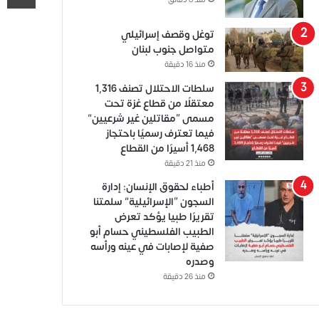
منذ 8 دقائق
توغل وقصف إسرائيلي
متواصل جنوب لبنان
منذ 16 دقيقة
سلطات الاحتلال تصنف 1,316
معتقلًا من قطاع غزة تحت
مسمى “مقاتلين غير شرعيين”
فيما تعترف رسميًا باحتجاز
1,468 أسيرًا من القطاع
منذ 21 دقيقة
أطباء لحقوق الإنسان: إدارة
السجون “الإسرائيلية” سلمتنا
تقريرًا طبيا يؤكد تعرض
الطبيب الفلسطيني حسام أبو
صفية لإصابات في عينه ورأسه
وصدره
منذ 26 دقيقة