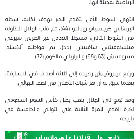
الرياضية بمدينة أبها.
انتهى الشوط الأول بتقدم النصر بهدف نظيف سجله
البرتغالي كريستيانو رونالدو (44)، ثم قلب الهلال الطاولة
في الشوط الثاني، مسجلا التعادل عبر الصربي سيرغي
ميلينكوفيتش سافيتش (55)، ثم مواطنه ألكسندر
ميتروفيتش (63 و68) والبرازيلي مالكوم (72).
ورفع ميتروفيتش رصيده إلى ثلاثة أهداف في المسابقة،
بعدما سبق له أن هز شباك الأهلي في نصف النهائي.
وقد توج ناي الهلال بلقب بطل كأس السوبر السعودي
لكرة القدم، للمرة الثانية على التوالي والخامسة في
تاريخه.