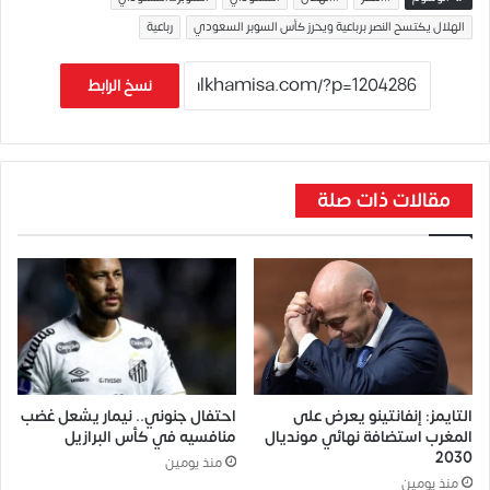
الهلال يكتسح النصر برباعية ويحرز كأس السوبر السعودي
رباعية
نسخ الرابط
مقالات ذات صلة
التايمز: إنفانتينو يعرض على
احتفال جنوني.. نيمار يشعل غضب
المغرب استضافة نهائي مونديال
منافسيه في كأس البرازيل
2030
منذ يومين
منذ يومين