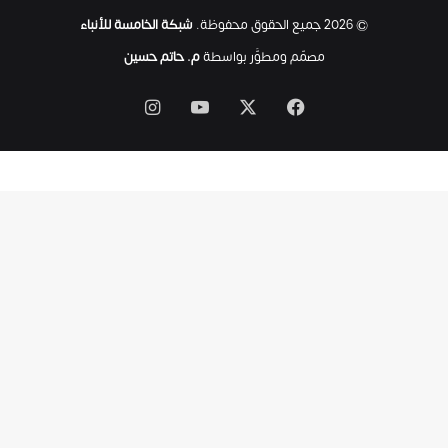
ت
© 2026 جميع الحقوق محفوظة.
شبكة الخامسة للأنباء
ى
ل
مصمّم ومطوَّر بواسطة
م. حاتم حسين
ح
ظ
‫X
فيسبوك
‫YouTube
انستقرام
ة
ا
س
ت
ش
ه
ا
د
ه
ا