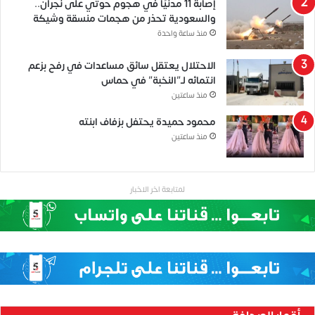
إصابة 11 مدنيًا في هجوم حوثي على نجران..
والسعودية تحذر من هجمات منسقة وشيكة
منذ ساعة واحدة
الاحتلال يعتقل سائق مساعدات في رفح بزعم
انتمائه لـ”النخبة” في حماس
منذ ساعتين
محمود حميدة يحتفل بزفاف ابنته
منذ ساعتين
لمتابعة اخر الاخبار