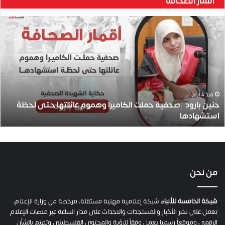
أقمار الصحافة
ح
ن
ي
ن
ب
ا
ر
و
منذ 4 أيام
حنين بارود..صحفية حملت الكاميرا وهموم عائلتها حتى لحظة
د
استشهادها
.
.
ص
ح
ف
ي
من نحن
ة
ح
م
شبكة الخامسة للأنباء
شبكة إعلامية مهنية مستقلة، مرخصة من وزارة الإعلام،
ل
تعمل على نشر الأخبار والمستجدات والاحداث على مدار الساعة عبر منصات الإعلام
ت
الرقمي وموقعاً رسميا يعمل وفقاً للرؤية والمحتوى الفلسطيني وتهتم بالشأن