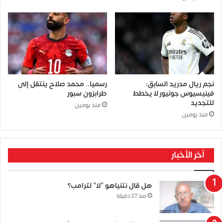
نجم ريال مدريد السابق:
رسميا.. محمد صلاح ينتقل إلى
فينيسيوس جونيور لا يخطط
طرابزون سبور
للتجديد
منذ يومين
منذ يومين
آخر الأخبار
هل قال نتنياهو “لا” لترامب؟
منذ 27 دقيقة