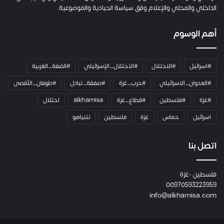
ا
الداخلي والمحلي والإعلام وفق سياسة الحيادية والموضوعية.
ل
ك
أهم الوسوم
ا
م
ي
#اسرائيل
#الاحتلال
#الاحتلال_الإسرائيلي
#الضفة_الغربية
ر
ا
#العدوان_الاسرائيلي
#حرب_غزة
#صفقة_تبادل
#طوفان_الأقصى
و
#غزة
#فلسطين
#قطاع_غزة
alkhamisa
احتلال
ه
م
اسرائيل
حماس
غزة
فلسطين
نتنياهو
و
م
ع
اتصل بنا
ا
ئ
فلسطين -غزة
ل
00970593223959
ت
info@alkhamisa.com
ه
ا
ح