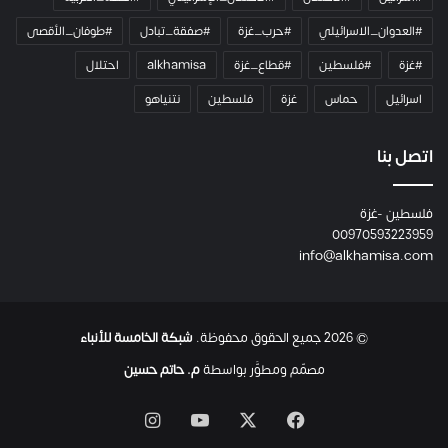
#العدوان_الاسرائيلي
#حرب_غزة
#صفقة_تبادل
#طوفان_الأقصى
#غزة
#فلسطين
#قطاع_غزة
alkhamisa
احتلال
اسرائيل
حماس
غزة
فلسطين
نتنياهو
اتصل بنا
فلسطين -غزة
00970593223959
info@alkhamisa.com
© 2026 جميع الحقوق محفوظة.
شبكة الخامسة للأنباء
مصمّم ومطوَّر بواسطة
م. حاتم حسين
‫X
فيسبوك
‫YouTube
انستقرام