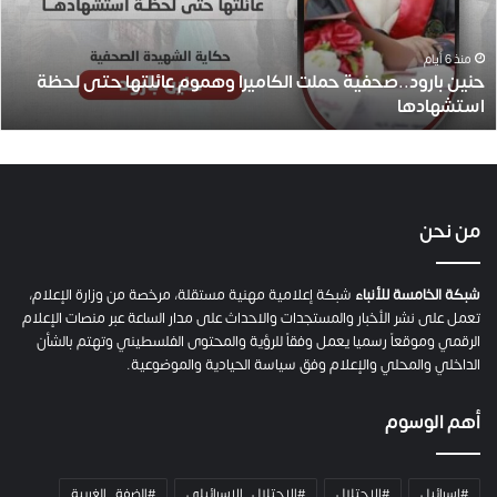
عائلتها
حتى
لحظة
منذ 6 أيام
حنين بارود..صحفية حملت الكاميرا وهموم عائلتها حتى لحظة
استشهادها
استشهادها
من نحن
شبكة الخامسة للأنباء
شبكة إعلامية مهنية مستقلة، مرخصة من وزارة الإعلام،
تعمل على نشر الأخبار والمستجدات والاحداث على مدار الساعة عبر منصات الإعلام
الرقمي وموقعاً رسميا يعمل وفقاً للرؤية والمحتوى الفلسطيني وتهتم بالشأن
الداخلي والمحلي والإعلام وفق سياسة الحيادية والموضوعية.
أهم الوسوم
#اسرائيل
#الاحتلال
#الاحتلال_الإسرائيلي
#الضفة_الغربية