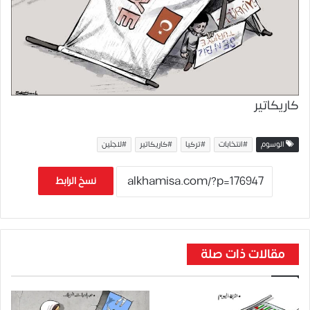
كاريكاتير
الوسوم
#انتخابات
#تركيا
#كاريكاتير
#لاجئين
نسخ الرابط
مقالات ذات صلة