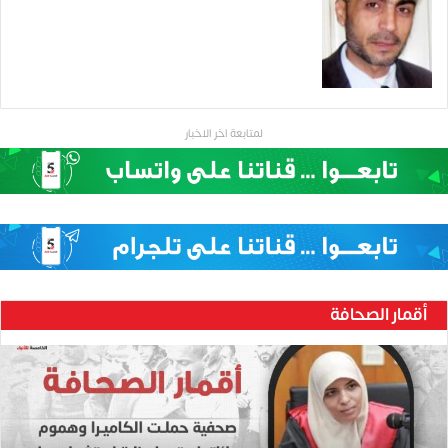
لمتابعة اخر الاخبار
أقمار الصحافة
حنين
بارود..صحفية
حملت
الكاميرا
وهموم