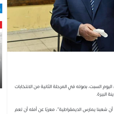
حن
با
حم
ال
وه
عا
حت
لح
اس
وم السبت، بصوته في المرحلة الثانية من الانتخابات
 البيرة.
أن شعبنا يمارس الديمقراطية”، معربًا عن أمله أن تعم