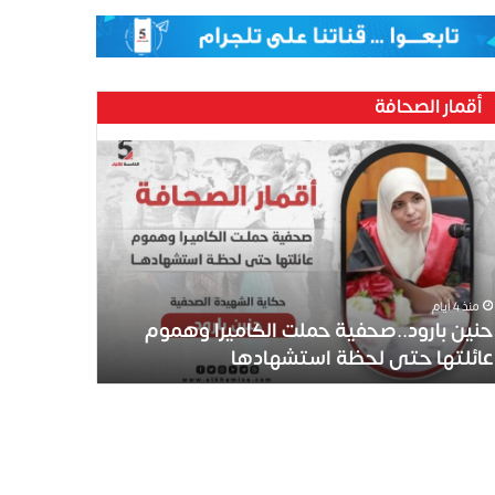
أقمار الصحافة
ين
رود..صحفية
لت
كاميرا
موم
ئلتها
ى
منذ 4 أيام
ظة
حنين بارود..صحفية حملت الكاميرا وهموم
تشهادها
عائلتها حتى لحظة استشهادها