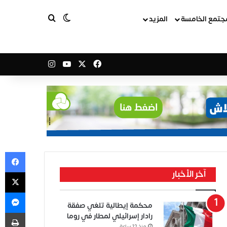
بحث عن
الوضع المظلم
جتمع الخامسة
المزيد
‫X
فيسبوك
‫YouTube
انستقرام
في
‫X
آخر الأخبار
ما
محكمة إيطالية تلغي صفقة
طب
رادار إسرائيلي لمطار في روما