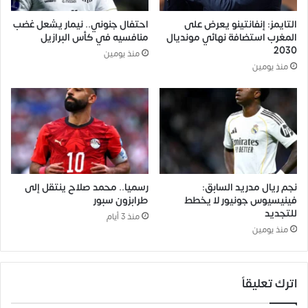
التايمز: إنفانتينو يعرض على
احتفال جنوني.. نيمار يشعل غضب
المغرب استضافة نهائي مونديال
منافسيه في كأس البرازيل
2030
منذ يومين
منذ يومين
نجم ريال مدريد السابق:
رسميا.. محمد صلاح ينتقل إلى
فينيسيوس جونيور لا يخطط
طرابزون سبور
للتجديد
منذ 3 أيام
منذ يومين
اترك تعليقاً