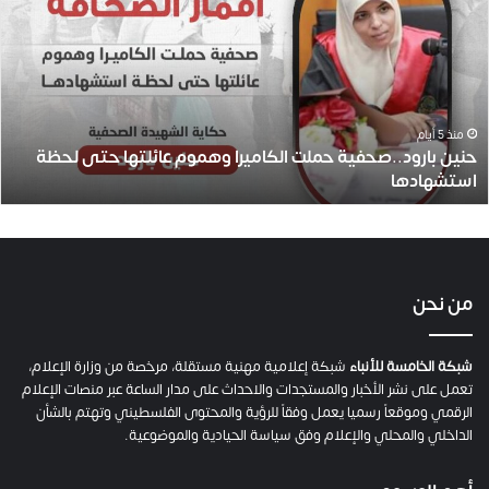
حملت
الكاميرا
وهموم
عائلتها
حتى
لحظة
منذ 5 أيام
حنين بارود..صحفية حملت الكاميرا وهموم عائلتها حتى لحظة
استشهادها
استشهادها
من نحن
شبكة الخامسة للأنباء
شبكة إعلامية مهنية مستقلة، مرخصة من وزارة الإعلام،
تعمل على نشر الأخبار والمستجدات والاحداث على مدار الساعة عبر منصات الإعلام
الرقمي وموقعاً رسميا يعمل وفقاً للرؤية والمحتوى الفلسطيني وتهتم بالشأن
الداخلي والمحلي والإعلام وفق سياسة الحيادية والموضوعية.