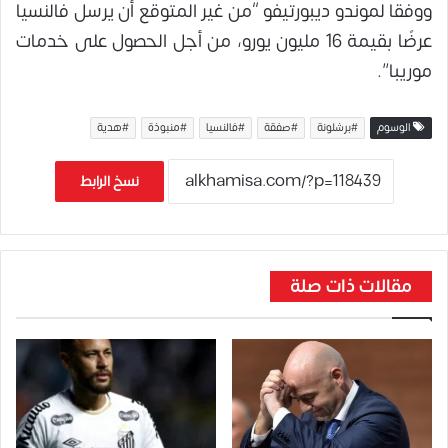
ووفقا لموندو ديبورتيفو “من غير المتوقع أن يرسل فالنسيا
عرضًا بقيمة 16 مليون يورو، من أجل الحصول على خدمات
موريبا”.
الوسوم
#برشلونة
#صفقة
#فالنسيا
#منبوذة
#هدية
نسخ الرابط
مقالات ذات صلة