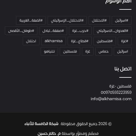
أهم الوسوم
#اسرائيل
#الاحتلال
#الاحتلال_الإسرائيلي
#الضفة_الغربية
#العدوان_الاسرائيلي
#حرب_غزة
#صفقة_تبادل
#طوفان_الأقصى
#غزة
#فلسطين
#قطاع_غزة
alkhamisa
احتلال
اسرائيل
حماس
غزة
فلسطين
نتنياهو
اتصل بنا
فلسطين -غزة
00970593223959
info@alkhamisa.com
© 2026 جميع الحقوق محفوظة.
شبكة الخامسة للأنباء
مصمّم ومطوَّر بواسطة
م. حاتم حسين