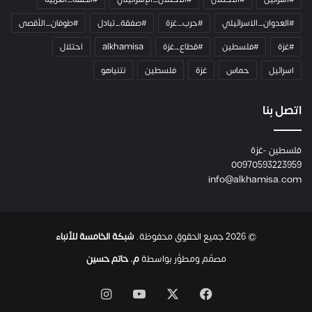
ر
ا
#العدوان_الاسرائيلي
#حرب_غزة
#صفقة_تبادل
#طوفان_الأقصى
و
#غزة
#فلسطين
#قطاع_غزة
alkhamisa
احتلال
ه
م
اسرائيل
حماس
غزة
فلسطين
نتنياهو
و
م
ع
اتصل بنا
ا
ئ
فلسطين -غزة
ل
00970593223959
ت
info@alkhamisa.com
ه
ا
ح
ت
© 2026 جميع الحقوق محفوظة.
شبكة الخامسة للأنباء
ى
ل
مصمّم ومطوَّر بواسطة
م. حاتم حسين
ح
ظ
‫X
فيسبوك
‫YouTube
انستقرام
ة