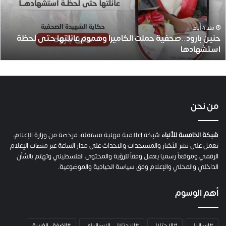
ا
ر
و
منذ 4 أيام
حنين بارود..صحفية حملت الكاميرا وهموم عائلتها حتى لحظة
د
استشهادها
.
.
ص
ح
ف
ي
من نحن
ة
ح
م
شبكة الخامسة للأنباء
شبكة إعلامية مهنية مستقلة، مرخصة من وزارة الإعلام،
ل
تعمل على نشر الأخبار والمستجدات والاحداث على مدار الساعة عبر منصات الإعلام
ت
الرقمي وموقعاً رسميا يعمل وفقاً للرؤية والمحتوى الفلسطيني وتهتم بالشأن
ا
الداخلي والمحلي والإعلام وفق سياسة الحيادية والموضوعية.
ل
ك
أهم الوسوم
ا
م
ي
#اسرائيل
#الاحتلال
#الاحتلال_الإسرائيلي
#الضفة_الغربية