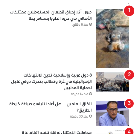
صور : آثار إحراق قطعان المستوطنين ممتلكات
الأهالي في خربة الطوبا بمسافر يطا
منذ 9 دقائق
8 دول عربية وإسلامية تدين الانتهاكات
الإسرائيلية في غزة وتطالب بتحرك دولي عاجل
لحماية المدنيين
منذ 13 دقيقة
اتفاق العلمين… هل أعاد نتنياهو صياغة خارطة
الطريق؟
منذ 30 دقيقة
محاولات الاحتلال عرقلة تنفيذ اتفاق غزة