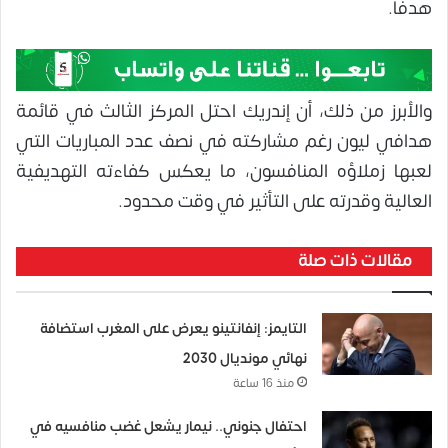
هدفًا.
والأبرز من ذلك، أن إندريك احتل المركز الثالث في قائمة
هدافي ليون رغم مشاركته في نصف عدد المباريات التي
لعبها زملاؤه المنافسون، ما يعكس كفاءته التهديفية
العالية وقدرته على التأثير في وقت محدود.
مقالات ذات صلة
التايمز: إنفانتينو يعرض على المغرب استضافة
نهائي مونديال 2030
منذ 16 ساعة
احتفال جنوني.. نيمار يشعل غضب منافسيه في