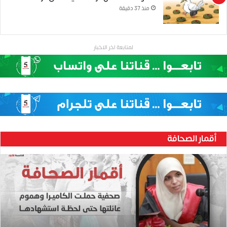
منذ 37 دقيقة
لمتابعة اخر الاخبار
أقمار الصحافة
ح
ن
ي
ن
ب
ا
ر