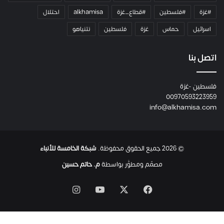
و
#غزة
#فلسطين
#قطاع_غزة
alkhamisa
احتلال
ه
م
اسرائيل
حماس
غزة
فلسطين
نتنياهو
و
م
ع
اتصل بنا
ا
ئ
فلسطين -غزة
ل
00970593223959
ت
info@alkhamisa.com
ه
ا
ح
ت
© 2026 جميع الحقوق محفوظة.
شبكة الخامسة للأنباء
ى
ل
مصمّم ومطوَّر بواسطة
م. حاتم حسين
ح
ظ
‫X
فيسبوك
‫YouTube
انستقرام
ة
ا
س
ت