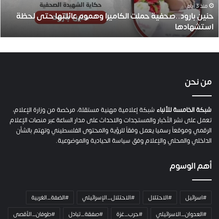
و
منذ 3 أيام
حنين بارود..صحفية حملت الكاميرا وهموم عائلتها حتى لحظة
د
استشهادها
.
.
ص
ح
ف
ي
من نحن
ة
ح
م
شبكة الخامسة للأنباء
شبكة إعلامية مهنية مستقلة، مرخصة من وزارة الإعلام،
ل
تعمل على نشر الأخبار والمستجدات والاحداث على مدار الساعة عبر منصات الإعلام
ت
الرقمي وموقعاً رسميا يعمل وفقاً للرؤية والمحتوى الفلسطيني وتهتم بالشأن
ا
الداخلي والمحلي والإعلام وفق سياسة الحيادية والموضوعية.
ل
ك
أهم الوسوم
ا
م
ي
#اسرائيل
#الاحتلال
#الاحتلال_الإسرائيلي
#الضفة_الغربية
ر
ا
#العدوان_الاسرائيلي
#حرب_غزة
#صفقة_تبادل
#طوفان_الأقصى