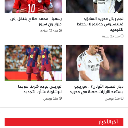
نجم ريال مدريد السابق:
رسميا.. محمد صلاح ينتقل إلى
فينيسيوس جونيور لا يخطط
طرابزون سبور
للتجديد
منذ 23 ساعة
منذ 23 ساعة
دياز الضحية الأولى؟.. مورينيو
توريس يوجه شرطا صريحا
يستعد لقرارات صعبة في مدريد
لبرشلونة بشأن التجديد
منذ يومين
منذ يومين
آخر الأخبار