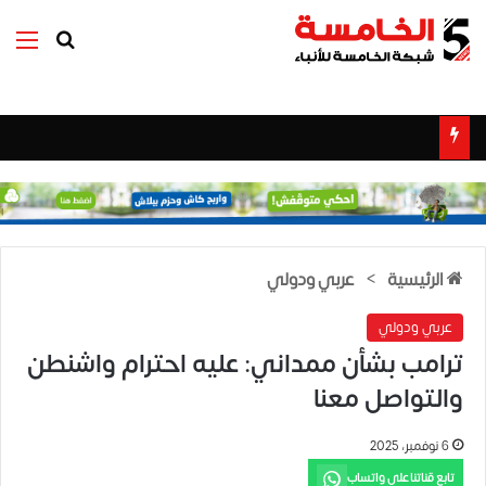
بحث عن
الق
الرئيسية
>
عربي ودولي
عربي ودولي
ترامب بشأن ممداني: عليه احترام واشنطن
والتواصل معنا
6 نوفمبر، 2025
تابع قناتنا على واتساب