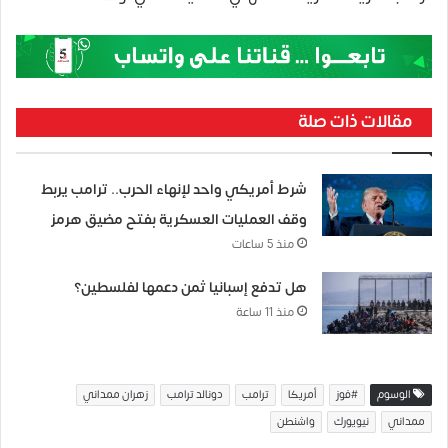
مقالات ذات صلة
شرط أمريكي واحد لإنهاء الحرب.. ترامب يربط
وقف العمليات العسكرية بفتح مضيق هرمز
منذ 5 ساعات
هل تدفع إسبانيا ثمن دعمها لفلسطين؟
منذ 11 ساعة
الوسوم
#فوز
أمريكا
ترامب
دونالد ترامب
زهران ممداني
ممداني
نيويورك
واشنطن