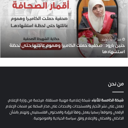
ن
ي
ن
ب
ا
ر
و
منذ أسبوع واحد
حنين بارود..صحفية حملت الكاميرا وهموم عائلتها حتى لحظة
د
استشهادها
.
.
ص
ح
ف
ي
من نحن
ة
ح
م
شبكة الخامسة للأنباء
شبكة إعلامية مهنية مستقلة، مرخصة من وزارة الإعلام،
ل
تعمل على نشر الأخبار والمستجدات والاحداث على مدار الساعة عبر منصات الإعلام
ت
الرقمي وموقعاً رسميا يعمل وفقاً للرؤية والمحتوى الفلسطيني وتهتم بالشأن
ا
الداخلي والمحلي والإعلام وفق سياسة الحيادية والموضوعية.
ل