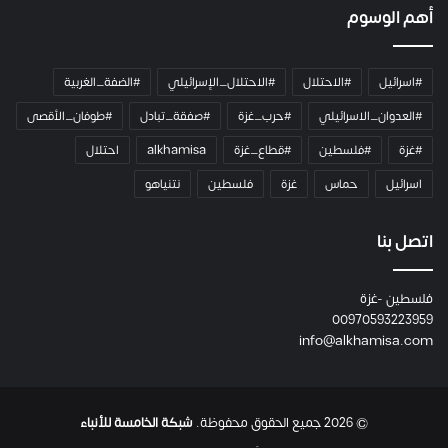
ك
أهم الوسوم
ا
م
ي
#اسرائيل
#الاحتلال
#الاحتلال_الإسرائيلي
#الضفة_الغربية
ر
ا
#العدوان_الاسرائيلي
#حرب_غزة
#صفقة_تبادل
#طوفان_الأقصى
و
#غزة
#فلسطين
#قطاع_غزة
alkhamisa
احتلال
ه
م
اسرائيل
حماس
غزة
فلسطين
نتنياهو
و
م
ع
اتصل بنا
ا
ئ
فلسطين -غزة
ل
00970593223959
ت
info@alkhamisa.com
ه
ا
ح
ت
© 2026 جميع الحقوق محفوظة.
شبكة الخامسة للأنباء
ى
ل