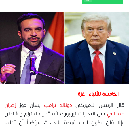
الخامسة للأنباء - غزة
قال الرئيس الأميركي
دونالد ترامب
بشأن فوز
زهران
ممداني
في انتخابات نيويورك إنّه “عليه احترام واشنطن
وإلا فلن تكون لديه فرصة للنجاح”، مؤكداً أن “عليه