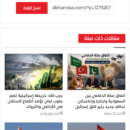
نسخ الرابط
مقالات ذات صلة
اتفاق مكة الدفاعي بين
حزب الله: خريطة إسرائيلية تضم
السعودية وتركيا وباكستان..
جنوب لبنان تؤكد أطماع الاحتلال
تحالف جديد يثير قلق إسرائيل
في الأراضي والثروات
منذ 12 ساعة
منذ يوم واحد