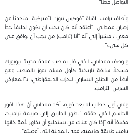
التواصل معنا”.
وأضاف ترامب، لقناة “فوكس نيوز” الأميركية، متحدثاً عن
زهران ممداني، “أعتقد أنه كان يجب أن يكون لطيفاً جداً
معي”، مشيراً إلى أنّه “أنا (ترامب) من يجب أن يوافق على
كل شيء”.
ويوصف ممداني، الذي فاز بمنصب عمدة مدينة نيويورك
مسجلاً سابقة تاريخية كأول مسلم يفوز بالمنصب وهو
أيضاً من الجناح اليساري للحزب الديمقراطي، بـ”المعارض
الشرس” لترامب.
وفي أول خطابٍ له بعد فوزه، أكّد ممداني أنّ هذا الفوز
الحاسم الذي حققه “يظهر الطريق إلى هزيمة ترامب”،
مضيفاً أنّه “إذا كان هناك من يستطيع أن يظهر لأمة خانها
ترامب طريقة هزيمته، فهي المدينة التي أوصلته”.