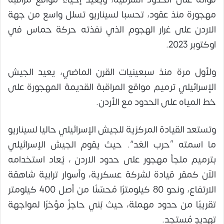
مهجورة منذ عقود، تحسبا لسيناريو تسلل واسع من جهة
الاردن على غرار الهجوم الذي نفذته حركة حماس في
اوكتوبر 2023.
ولأول مرة منذ سبعينيات القرن الماضي، يعيد الجيش
الإسرائيلي ترميم مواقع المراقبة القديمة المهجورة على
خط المياه على الحدود مع الأردن.
وتستعد القيادة المركزية للجيش الإسرائيلي حاليا لسيناريو
ما اسمته “حرب الغد”. حيث يقوم الجيش الإسرائيلي
بترميم ملجأ مهجور على حدود الاردن ، يُعاد استخدامه
الآن كمقر قيادة لشركة عسكرية، وأسوار ترابية شاهقة
الارتفاع، ونحو 80 كيلومترًا مُحسّنًا من أصل 400 كيلومتر
تقريبًا من حدود مهملة، حيث بُني حاجزٌ مؤخرًا لمواجهة
تهديدٍ مُستجد.