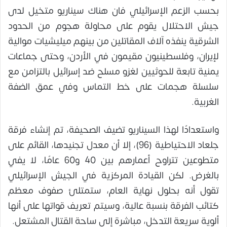
بحسب الزعم الإسرائيلي فان هناك سيناريو متخيل لدى
جيش الاحتلال يقوم على محاولة هجوم من الحدود
الشرقية ينفذه آلاف المقاتلين من بينهم ميليشيات موالية
لإيران، وفلسطينيون مقيمون في الأردن، وحتى جماعات
يمنية تابعة للحوثيين لغزو مسلح ضد إسرائيل بالتزامن مع
سلسلة هجمات على خط التماس وفي عمق الضفة
الغربية.
واستعدادًا لهذا السيناريو تضيف الصحيفة، تم إنشاء فرقة
جلعاد الاحتياطية (96)، إلا أن معدل تجنيدها، القائم على
متطوعين تتراوح أعمارهم بين 40 و60 عامًا، لا يفي
بالغرض. لكن القيادة المركزية في الجيش الإسرائيلي
تقول أنه بحلول نهاية العام، ستمتلئ صفوف معظم
كتائب الفرقة بنسبة عالية، وسيتم تعريف قواتها على أنها
ألوية سريعة التدخل، مباشرة إلى ساحة القتال المشتعل.