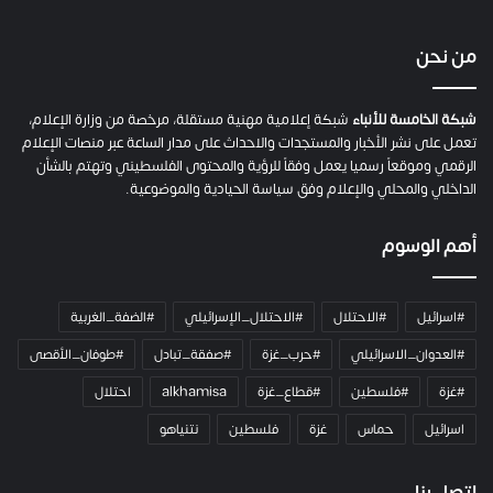
ح
ف
ي
من نحن
ة
ح
م
شبكة الخامسة للأنباء
شبكة إعلامية مهنية مستقلة، مرخصة من وزارة الإعلام،
ل
تعمل على نشر الأخبار والمستجدات والاحداث على مدار الساعة عبر منصات الإعلام
ت
الرقمي وموقعاً رسميا يعمل وفقاً للرؤية والمحتوى الفلسطيني وتهتم بالشأن
ا
الداخلي والمحلي والإعلام وفق سياسة الحيادية والموضوعية.
ل
ك
أهم الوسوم
ا
م
ي
#اسرائيل
#الاحتلال
#الاحتلال_الإسرائيلي
#الضفة_الغربية
ر
ا
#العدوان_الاسرائيلي
#حرب_غزة
#صفقة_تبادل
#طوفان_الأقصى
و
#غزة
#فلسطين
#قطاع_غزة
alkhamisa
احتلال
ه
م
اسرائيل
حماس
غزة
فلسطين
نتنياهو
و
م
ع