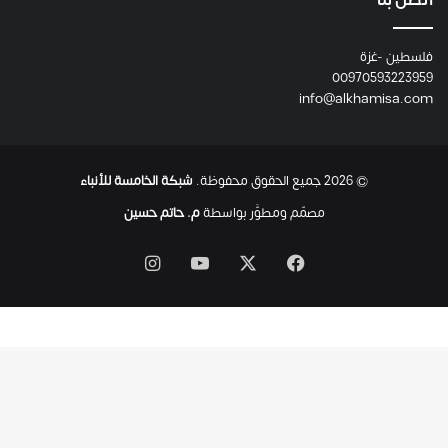
اتصل بنا
ا
ئ
فلسطين -غزة
ل
00970593223959
ت
info@alkhamisa.com
ه
ا
ح
ت
© 2026 جميع الحقوق محفوظة.
شبكة الخامسة للأنباء
ى
ل
مصمّم ومطوَّر بواسطة
م. حاتم حسين
ح
ظ
‫X
فيسبوك
‫YouTube
انستقرام
ة
ا
س
ت
ش
ه
ا
د
ه