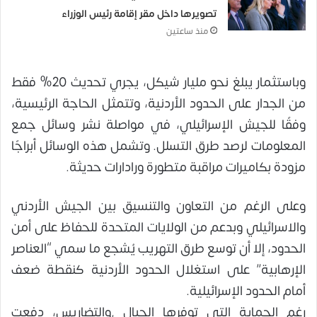
تصويرها داخل مقر إقامة رئيس الوزراء
منذ ساعتين
وباستثمار يبلغ نحو مليار شيكل، يجري تحديث 20% فقط
من الجدار على الحدود الأردنية، وتتمثل الحاجة الرئيسية،
وفقًا للجيش الإسرائيلي، في مواصلة نشر وسائل جمع
المعلومات لرصد طرق التسلل. وتشمل هذه الوسائل أبراجًا
مزودة بكاميرات مراقبة متطورة ورادارات حديثة.
وعلى الرغم من التعاون والتنسيق بين الجيش الأردني
والاسرائيلي وبدعم من الولايات المتحدة للحفاظ على أمن
الحدود، إلا أن توسع طرق التهريب يُشجع ما سمي “العناصر
الإرهابية” على استغلال الحدود الأردنية كنقطة ضعف
أمام الحدود الإسرائيلية.
رغم الحماية التي توفرها الجبال ,والتضاريس، دفعت