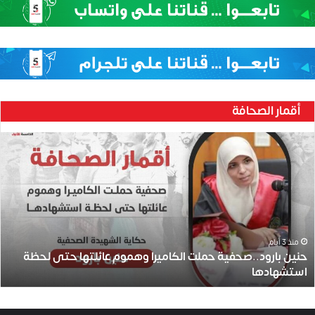
أقمار الصحافة
ح
ن
ي
ن
ب
ا
ر
و
منذ 3 أيام
حنين بارود..صحفية حملت الكاميرا وهموم عائلتها حتى لحظة
د
استشهادها
.
.
ص