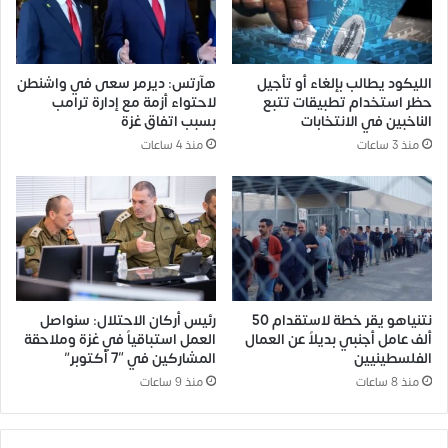
الليكود يطالب بإلغاء أو تأجيل
هآرتس: ديرمر سعى في واشنطن
حظر استخدام تطبيقات تتبع
لاحتواء أزمة مع إدارة ترامب
الناخبين في الانتخابات
بسبب اتفاق غزة
منذ 3 ساعات
منذ 4 ساعات
نتنياهو يقر خطة لاستقدام 50
رئيس أركان الاحتلال: سنواصل
ألف عامل أجنبي بديلاً عن العمال
العمل استباقياً في غزة وملاحقة
الفلسطينيين
المشاركين في “7 أكتوبر”
منذ 8 ساعات
منذ 9 ساعات