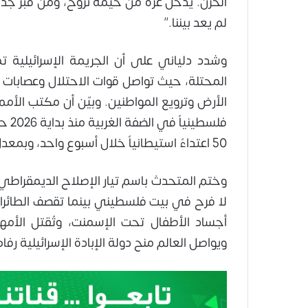
الحزن. يدخل غزة من خيمة نزوح، ومن قبر جد
لم يعد بيننا.”
وشدد دلياني على أن الجريمة الإسرائيلية ت
المحتلة، حيث تواصل قوات الاحتلال وعصابات 
50 اعتداءً استيطانياً خلال أسبوع واحد، وبمعدل 6 اعتداءات أرهابية اسرائيلية يومياً منذ بداية العام.
وختم المتحدث باسم تيار الإصلاح الديمقراطي 
لا فرح في بيت فلسطيني بينما تقصف الطائرات ا
أجساد الأطفال تحت الإسمنت، وتُقتل الأمها
ويواصل العالم منح دولة الإبادة الإسرائيلية رف