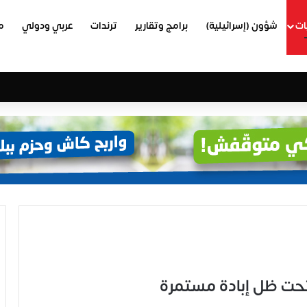
ات
شؤون (إسرائيلية)
برامج وتقارير
ترندات
عربي ودولي
م
تحت ظل إبادة مستمرة