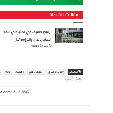
مقالات ذات صلة
ارتفاع طفيف في احتياطي النقد
الأجنبي لدى بنك إسرائيل
منذ 34 دقيقة
الوسوم
#تيار_الاصلاح
#حركة_فتح
#صمود
ابادة
ح
صلاة
عيد