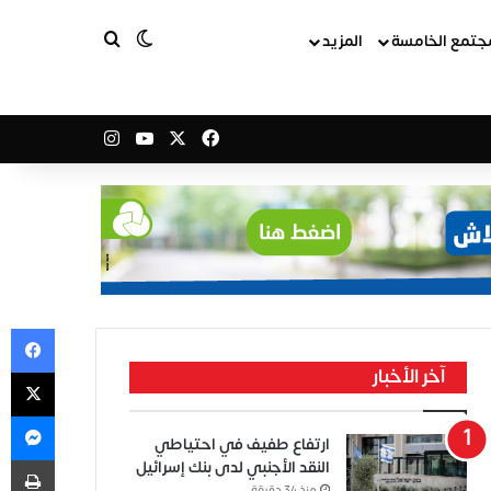
بحث عن
الوضع المظلم
جتمع الخامسة
المزيد
‫X
فيسبوك
‫YouTube
انستقرام
في
‫X
آخر الأخبار
ما
ارتفاع طفيف في احتياطي
طب
النقد الأجنبي لدى بنك إسرائيل