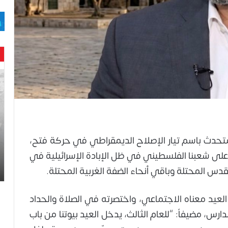
حن
با
حم
ال
وه
عا
حت
متحدث باسم تيار الإصلاح الديمقراطي في حركة فتح،
لح
 على شعبنا الفلسطيني في ظل الإبادة الإسرائيلية في
اس
دس المحتلة وباقي أنحاء الضفة الغربية المحتلة.
 العيد معناه الاجتماعي، واختصرته في الصلاة والحداد
س، مضيفاً: “للعام الثالث، يدخل العيد بيوتنا من باب