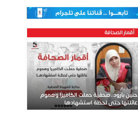
أقمار الصحافة
ين
رود..صحفية
لت
كاميرا
موم
ئلتها
ى
منذ 4 أيام
ظة
حنين بارود..صحفية حملت الكاميرا وهموم
تشهادها
عائلتها حتى لحظة استشهادها