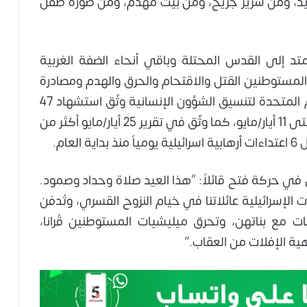
يد، ومن سرير جريح، ومن بيت مهدّم، ومن صورة طفل
متد إلى القدس المحتلة وباقي أنحاء الضفة الغربية
المستوطنين القتل والاقتحام والحرق والهدم ومصادرة
الأرض وترويع المواطنين. وبيّن أن مكتب الأمم المتحدة لتنسيق الشؤون الإنسانية وثّق استشهاد 47
فلسطينياً في الضفة الغربية منذ بداية 2026 حتى 11 أيار/مايو، كما وثّق في تقرير 25 أيار/مايو أكثر من
في حركة فتح قائلاً: “هذا العيد صلاة وحداد وصمود.
لإسرائيلية عائلاتنا في خيام النزوح القسري، وتُدفن
ت مع بناتهن، وتحرق ميليشيات المستوطنين قُرانا،
اهية الإفلات من العقاب.”