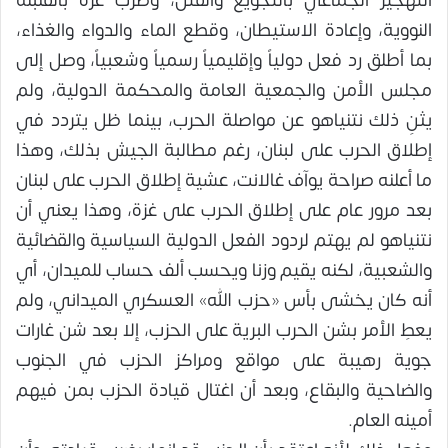
التهجير الجماعي بالتجويع والقتل، وضرب غزة بالقنبلة
النووية، وإعادة الاستيطان، وقطع الماء والدواء والغذاء،
بما أطلق رد فعل دولياً وإقليمياً رسمياً وشعبياً، وصل إلى
مجلس الأمن والجمعية العامة والمحكمة الدولية، ولم
يثنِ ذلك نتنياهو عن مواصلة الحرب، بينما ظل يتردد في
إطلاق الحرب على لبنان، رغم مطالبة الجيش بذلك، وهذا
ما أعلنه صراحة يوآف غالانت، عشية إطلاق الحرب على لبنان
بعد مرور عام على إطلاق الحرب على غزة، وهذا يعني أن
نتنياهو لم يهتم لردود الفعل الدولية السياسية والقضائية
والشعبية، لكنه يقيم وزنا ويحسب ألف حساب للميدان، أي
أنه كان يخشى بأس «حزب الله» العسكري الميداني، ولم
يعطِ الأمر بشن الحرب البرية على الحزب، إلا بعد شن غارات
جوية رهيبة على مواقع ومراكز الحزب في الجنوب
والضاحية والبقاع، وبعد أن اغتال قيادة الحزب بمن فيهم
أمينه العام.