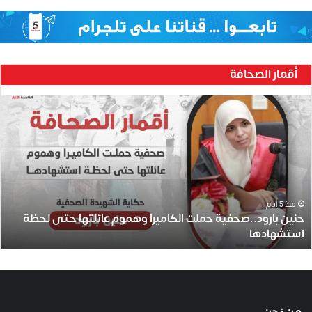
أقمار الصحافة
ح
ن
ي
ن
ب
ا
ر
و
منذ 5 أيام
حنين بارود..صحفية حملت الكاميرا وهموم عائلتها حتى لحظة
د
استشهادها
.
.
ص
ح
ف
ي