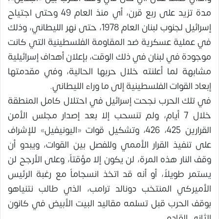
مدة تزيد على ربع قرن، أي منذ العام 49 وحتى اجتياح
إسرائيل لجنوب لبنان العام 1978، حتى نهر الليطاني، وذلك
في عملية عسكرية ضد المقاومة الفلسطينية التي كانت
موجودة في لبنان في ذلك الوقت، بإعلان أهداف إسرائيلية
مشابهة لما أعلنته خلال حربها الحالية، وفي مقدمتها
إبعاد القوات الفلسطينية إلى ما وراء الليطاني.
في تلك الحرب نجحت إسرائيل في احتلال كامل المنطقة
خلال 7 أيام، ولم تنسحب إلا بعد إصدار مجلس الأمن
القرارين 425، 426، وتشكيل قوات «اليونيفيل» للإشراف
على تنفيذ القرار الأممي وللفصل بين القوات، ويبدو أن
وقف النار هذه المرة، لن يكون إلا مؤقتاً، وعلى الأرجح لن
يستمر طويلاً، أو أنه قد اتخذ انسجاماً مع رغبة الرئيس
الأميركي المنتخب دونالد ترامب، الذي طالب نتنياهو
بوقف الحرب قبل تسلمه مقاليد البيت الأبيض في كانون
الثاني القادم.