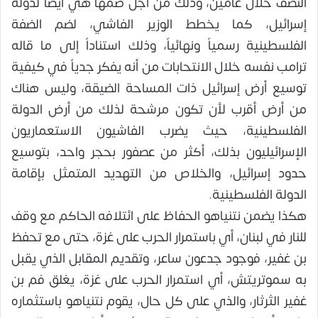
النصف خلال عامين، وذلك من أجل ضمها هي أيضاً لدولة
إسرائيل، كما يخطط الوزير الفاشي، لضم الضفة
الفلسطينية رسمياً ونهائياً، وذلك استناداً إلى ما قاله
ترامب نفسه خلال الانتحابات من أنه يفكر جدياً في كيفية
توسيع أرض إسرائيل ذات المساحة الضيقة، وليس هناك
من أرض أقرب لأن تكون مرشحة لذلك من أرض الدولة
الفلسطينية، حيث يضرب الفاشيون الاستعماريون
الإسرائيليون بذلك، أكثر من عصفور بحجر واحد، بتوسيع
حدود إسرائيل، والخلاص من التهديد المتمثل بإقامة
الدولة الفلسطينية.
هكذا يضمن نتنياهو الحفاظ على ائتلافه الحاكم مع وقف
للنار في لبنان، أي باستمرار الحرب على غزة، حتى مع تحفظ
بن غفير، فوجود جدعون ساعر، وتقديم المقابل الذي يقبل
به سموتريتش، أي استمرار الحرب على غزة، يغلق فم بن
غفير الثرثار، والذي على كل حال، يقوم نتنياهو باستثماره