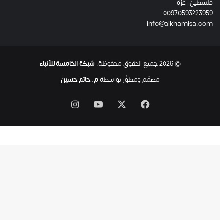
فلسطين -غزة
ل
00970593223959
ت
info@alkhamisa.com
ه
ا
ح
ت
© 2026 جميع الحقوق محفوظة.
شبكة الخامسة للأنباء
ى
ل
مصمّم ومطوَّر بواسطة
م. حاتم حسين
ح
ظ
‫X
فيسبوك
‫YouTube
انستقرام
ة
ا
س
ت
ش
ه
ا
د
ه
ا