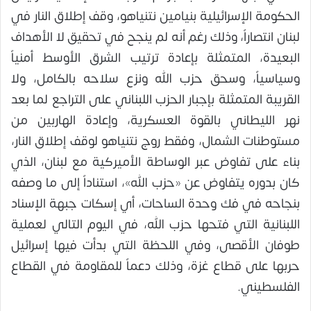
الحكومة الإسرائيلية بنيامين نتنياهو، وقف إطلاق النار في
لبنان انتصاراً، وذلك رغم أنه لم ينجح في تحقيق لا الأهداف
البعيدة، المتمثلة بإعادة ترتيب الشرق الأوسط أمنياً
وسياسياً، وسحق حزب الله ونزع سلاحه بالكامل، ولا
القريبة المتمثلة بإجبار الحزب اللبناني على التراجع لما بعد
نهر الليطاني بالقوة العسكرية، وإعادة الهاربين من
مستوطنات الشمال، وفقط روج نتنياهو لوقف إطلاق النار،
بناء على تفاوض عبر الوساطة الأميركية مع لبنان، الذي
كان بدوره يتفاوض عن «حزب الله»، استناداً إلى ما وصفه
بنجاحه في فك وحدة الساحات، أي إسكات جبهة الإسناد
اللبنانية التي فتحها حزب الله، في اليوم التالي لعملية
طوفان الأقصى، وفي اللحظة التي بدأت فيها إسرائيل
حربها على قطاع غزة، وذلك دعماً للمقاومة في القطاع
الفلسطيني.