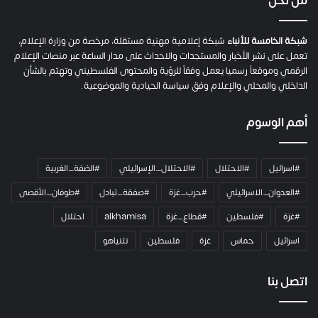
من نحن
ة
ح
م
شبكة الخامسة للأنباء
شبكة إعلامية مهنية مستقلة، مرخصة من وزارة الإعلام،
ل
تعمل على نشر الأخبار والمستجدات والاحداث على مدار الساعة عبر منصات الإعلام
ت
الرقمي وموقعاً رسميا يعمل وفقاً للرؤية والمحتوى الفلسطيني وتهتم بالشأن
ا
الداخلي والمحلي والإعلام وفق سياسة الحيادية والموضوعية.
ل
ك
أهم الوسوم
ا
م
ي
#اسرائيل
#الاحتلال
#الاحتلال_الإسرائيلي
#الضفة_الغربية
ر
ا
#العدوان_الاسرائيلي
#حرب_غزة
#صفقة_تبادل
#طوفان_الأقصى
و
#غزة
#فلسطين
#قطاع_غزة
alkhamisa
احتلال
ه
م
اسرائيل
حماس
غزة
فلسطين
نتنياهو
و
م
ع
اتصل بنا
ا
ئ