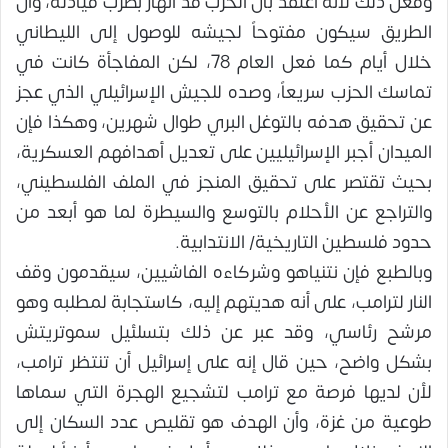
وفعل ذلك لأنه اعتقد بأن الحزب قد انهار بضرب قيادته، وأن
الطريق سيكون مفتوحاً لجيشه للوصول إلى الليطاني
خلال أيام كما فعل العام 78، لكن المفاجأة كانت في
تماسك الحزب سريعاً، وصده للجيش الإسرائيلي الذي عجز
عن تحقيق هدفه بالتوغل البري طوال شهرين، وهكذا فإن
الميدان أجبر الإسرائيليين على تعديل أهدافهم العسكرية،
بحيث تقتصر على تحقيق المنجز في الملف الفلسطيني،
والتراجع عن الأحلام بالتوسع والسيطرة لما هو أبعد من
حدود فلسطين التاريخية/ الانتدابية.
وبالطبع فإن نتنياهو وشركاءه الفاشيين، سيقدمون وقف
النار لترامب، على أنه هديتهم إليه، كاستجابة لمطلبه وهو
مرشح رئاسي، وقد عبر عن ذلك بتسلئيل سموتريتش
بشكل واضح، حين قال إنه على إسرائيل أن تنتظر ترامب،
لأن لديها فرصة مع ترامب لتشجيع الهجرة التي سماها
طوعية من غزة، وأن الهدف هو تقليص عدد السكان إلى