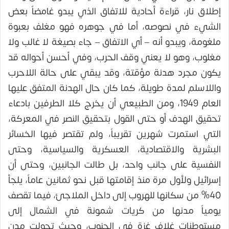
إطلاق نار، قراءة أحادية للاتفاق الذي يبدو غامضاً بعض
الشيء في نصوصه، أما في جوهره فهو مغلف بعبوة
ملغومة، ويبدو أنه – أي الاتفاق – جاء بصيغة لا غالب ولا
مغلوب، وهو لا يعني وقف الحرب، وفي أحسن أحواله قد
يكون مجرد هدنة مؤقتة، وقد يبقي على حالة اللاحرب
واللاسلم لمدة طويلة، كما كان حال الهدنة المتفق عليها
العام 1949، ومن الطبيعي أن يخرج كلا الطرفين بادعاء
تحقيق الهدف أو حتى القول بتحقيق النصر في المعركة،
التي استمرت شهرين تقريباً، ولم تقتصر فيها الخسائر
البشرية والاقتصادية، العسكرية والسياسية، وحتى
النفسية على جانب واحد، بل طالت الجانبين، وحتى أن
إسرائيل ولأول مرة منذ إقامتها قبل نحو ثمانين عاماً، يلجأ
40% من سكانها للهروب إلى داخل الملاجئ، فيما تقصف
يومياً مدنها من كريات شمونة في الشمال إلى
مستوطنات غلاف غزة في الجنوب، وحيث تحولت مدن