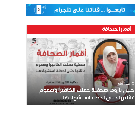
أقمار الصحافة
ين
رود..صحفية
لت
كاميرا
موم
ئلتها
ى
منذ 4 أيام
ظة
حنين بارود..صحفية حملت الكاميرا وهموم
تشهادها
عائلتها حتى لحظة استشهادها