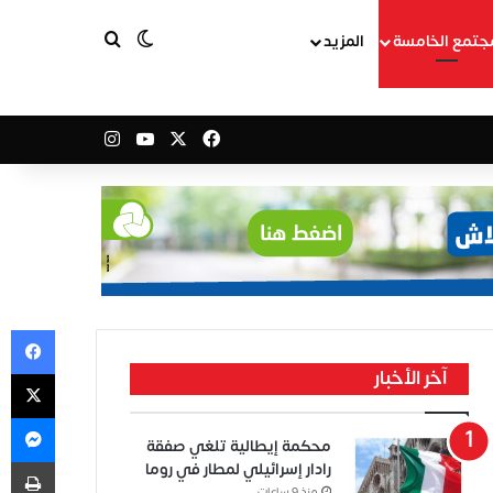
بحث عن
الوضع المظلم
جتمع الخامسة
المزيد
‫X
فيسبوك
‫YouTube
انستقرام
في
‫X
آخر الأخبار
ما
محكمة إيطالية تلغي صفقة
طب
رادار إسرائيلي لمطار في روما