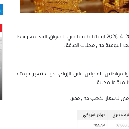
شهدت أسعار الذهب في مصر اليوم الأثنين 20-4-2026 ارتفاعا طفيفا في الأسواق المحلية، وسط
حن
ار اليومية في محلات الصاغة.
با
حم
ال
وه
عا
والمواطنين المقبلين على الزواج، حيث تتغير قيمته
حت
لمية والمحلية.
لح
اس
ومي لاسعار الذهب في مصر: