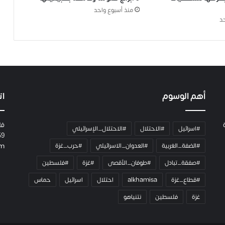
منذ أسبوع واحد
د
أهم الوسوم
ات
فل
#اسرائيل
#الاحتلال
#الاحتلال_الإسرائيلي
59
#الضفة_الغربية
#العدوان_الاسرائيلي
#حرب_غزة
om
#صفقة_تبادل
#طوفان_الأقصى
#غزة
#فلسطين
#قطاع_غزة
alkhamisa
احتلال
اسرائيل
حماس
غزة
فلسطين
نتنياهو