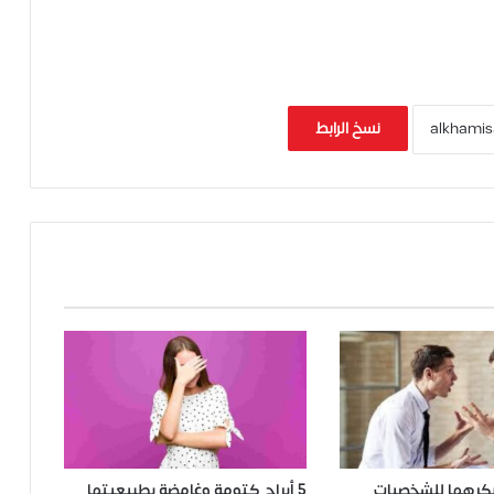
نسخ الرابط
 بكرهها للشخصيات
5 أبراج كتومة وغامضة بطبيعيتها