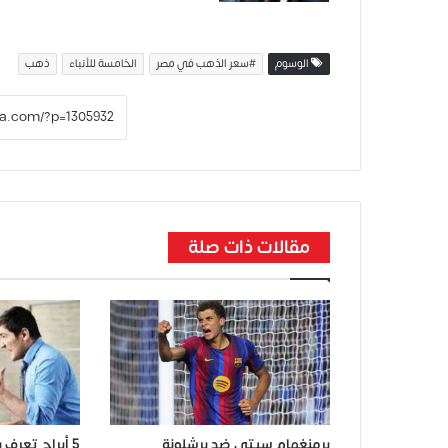
الوسوم
#سعر الذهب في مصر
الخامسة للأنباء
ذهب
مقالات ذات صلة
برمنغهام سيتي ضد برشلونة
5 أبراج تعرف