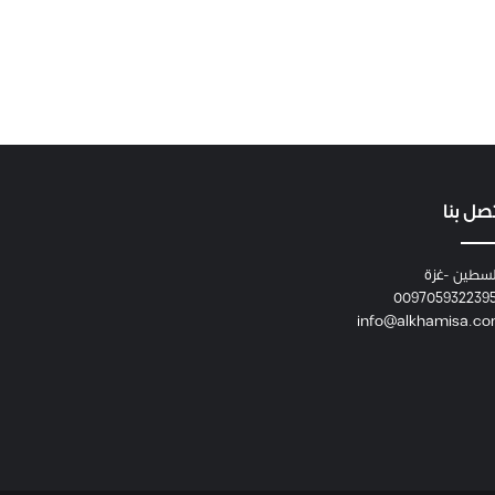
صل بنا
سطين -غزة
009705932239
info@alkhamisa.c